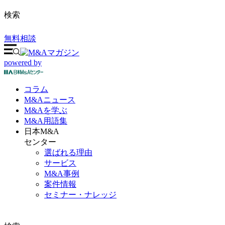
検索
無料相談
powered by
コラム
M&A
ニュース
M&Aを
学ぶ
M&A
用語集
日本M&A
センター
選ばれる理由
サービス
M&A事例
案件情報
セミナー・ナレッジ