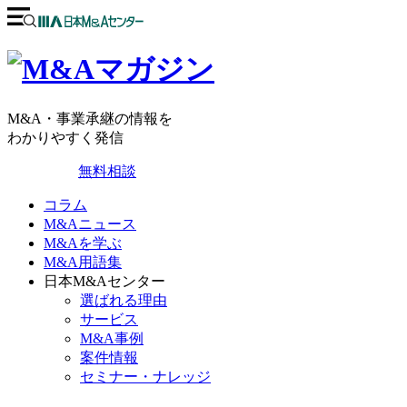
M&A・事業承継の情報を
わかりやすく発信
無料相談
コラム
M&Aニュース
M&Aを学ぶ
M&A用語集
日本M&Aセンター
選ばれる理由
サービス
M&A事例
案件情報
セミナー・ナレッジ