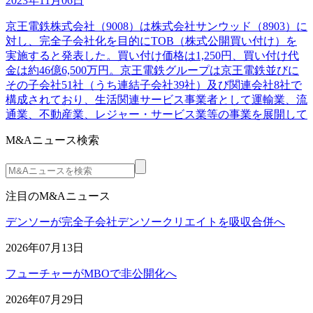
2023年11月06日
京王電鉄株式会社（9008）は株式会社サンウッド（8903）に
対し、完全子会社化を目的にTOB（株式公開買い付け）を
実施すると発表した。買い付け価格は1,250円、買い付け代
金は約46億6,500万円。京王電鉄グループは京王電鉄並びに
その子会社51社（うち連結子会社39社）及び関連会社8社で
構成されており、生活関連サービス事業者として運輸業、流
通業、不動産業、レジャー・サービス業等の事業を展開して
M&Aニュース検索
注目のM&Aニュース
デンソーが完全子会社デンソークリエイトを吸収合併へ
2026年07月13日
フューチャーがMBOで非公開化へ
2026年07月29日