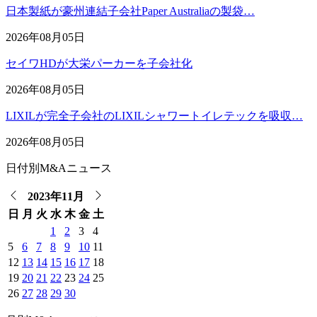
日本製紙が豪州連結子会社Paper Australiaの製袋…
2026年08月05日
セイワHDが大栄パーカーを子会社化
2026年08月05日
LIXILが完全子会社のLIXILシャワートイレテックを吸収…
2026年08月05日
日付別M&Aニュース
2023年11月
日
月
火
水
木
金
土
1
2
3
4
5
6
7
8
9
10
11
12
13
14
15
16
17
18
19
20
21
22
23
24
25
26
27
28
29
30