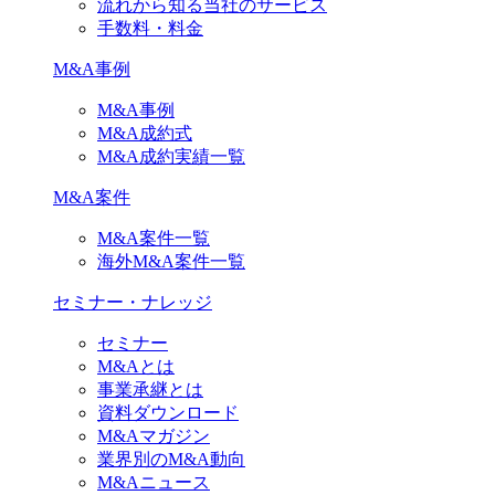
流れから知る当社のサービス
手数料・料金
M&A事例
M&A事例
M&A成約式
M&A成約実績一覧
M&A案件
M&A案件一覧
海外M&A案件一覧
セミナー・ナレッジ
セミナー
M&Aとは
事業承継とは
資料ダウンロード
M&Aマガジン
業界別のM&A動向
M&Aニュース