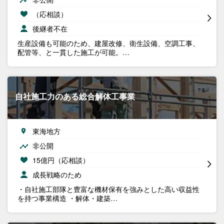
（応相談）
後継者不在
生産設備も可能のため、建屋改修、衛生設備、空調工事、
配管等、と一貫した施工が可能。…
自社施工力のある総合解体工事業
東海地方
非公開
15億円（応相談）
成長戦略のため
・自社施工部隊と豊富な機材保有を強みとした高い収益性
を持つ事業構造 ・解体・建築…