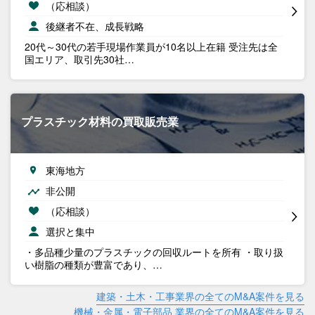
（応相談）
後継者不在、成長戦略
20代～30代の若手現場作業員が10名以上在籍 受注先は全
国エリア、取引先30社…
プラスチック材料の買取販売業
東海地方
非公開
（応相談）
選択と集中
・多品種少量のプラスチックの回収ルートを所有 ・取り扱
い樹脂の種類が豊富であり、…
建築・土木・工事業界の全てのM&A案件を見る
機械・金属・電子部品 業界の全てのM&A案件を見る