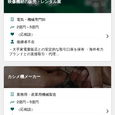
映像機材の販売・レンタル業
電気・機械専門卸
2億円～5億円
（応相談）
後継者不在
・大手家電量販店との安定的な取引口座を保有 ・海外有力
ブランドとの直接取引・代理…
カシメ機メーカー
業務用・産業用機械製造
2億円～5億円
（応相談）