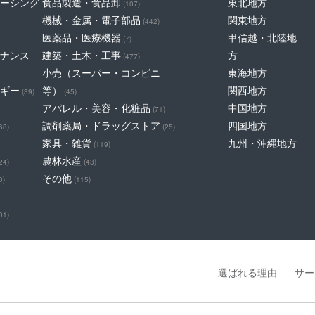
ーシング
食品製造・食品卸
東北地方
(107)
機械・金属・電子部品
関東地方
(442)
医薬品・医療機器
甲信越・北陸地
(7)
ナンス
建築・土木・工事
方
(477)
小売（スーパー・コンビニ
東海地方
ギー
等）
関西地方
(39)
(45)
アパレル・美容・化粧品
中国地方
(71)
調剤薬局・ドラッグストア
四国地方
68)
(25)
家具・雑貨
九州・沖縄地方
(119)
農林水産
24)
(43)
その他
0)
(115)
01)
選ばれる理由
サー