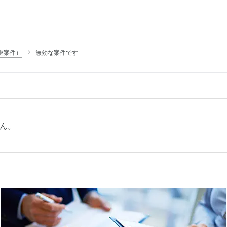
継案件）
無効な案件です
ん。