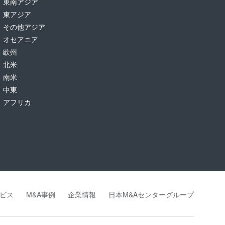
東南アジア
東アジア
その他アジア
オセアニア
欧州
北米
南米
中東
アフリカ
ビス
M&A事例
企業情報
日本M&Aセンターグループ