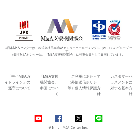
※日本M&Aセンターは、株式会社日本M&Aセンターホールディングス（2127）のグループで
す。
※日本M&Aセンターは、「M&A支援機関協会」に幹事会員として参画しています。
「中小M&Aガ
「M&A支援
ご利用にあたって
カスタマーハ
イドライン」の
機関協会」
（外部送信ポリシー
ラスメントに
遵守について
参画につい
等）
個人情報保護方
対する基本方
て
針
針
© Nihon M&A Center Inc.