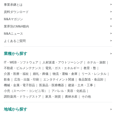
事業承継とは
資料ダウンロード
M&Aマガジン
業界別のM&A動向
M&Aニュース
よくあるご質問
業種から探す
IT・WEB・ソフトウェア
人材派遣・アウトソーシング
ホテル・旅館
不動産・ビルメンテナンス
電気・ガス・エネルギー
教育・塾
介護・医療・福祉
婚礼・葬儀
物流・運輸・倉庫
リース・レンタル
飲食
広告・出版・印刷
エンタテイメント関連
食品製造・食品卸
機械・金属・電子部品
医薬品・医療機器
建築・土木・工事
小売（スーパー・コンビニ等）
アパレル・美容・化粧品
調剤薬局・ドラッグストア
家具・雑貨
農林水産
その他
地域から探す