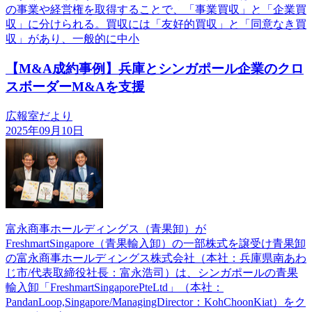
の事業や経営権を取得することで、「事業買収」と「企業買
収」に分けられる。買収には「友好的買収」と「同意なき買
収」があり、一般的に中小
【M&A成約事例】兵庫とシンガポール企業のクロ
スボーダーM&Aを支援
広報室だより
2025年09月10日
富永商事ホールディングス（青果卸）が
FreshmartSingapore（青果輸入卸）の一部株式を譲受け青果卸
の富永商事ホールディングス株式会社（本社：兵庫県南あわ
じ市/代表取締役社長：富永浩司）は、シンガポールの青果
輸入卸「FreshmartSingaporePteLtd」（本社：
PandanLoop,Singapore/ManagingDirector：KohChoonKiat）をク