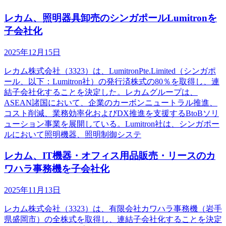
レカム、照明器具卸売のシンガポールLumitronを
子会社化
2025年12月15日
レカム株式会社（3323）は、LumitronPte.Limited（シンガポ
ール、以下：Lumitron社）の発行済株式の80％を取得し、連
結子会社化することを決定した。レカムグループは、
ASEAN諸国において、企業のカーボンニュートラル推進、
コスト削減、業務効率化およびDX推進を支援するBtoBソリ
ューション事業を展開している。Lumitron社は、シンガポー
ルにおいて照明機器、照明制御システ
レカム、IT機器・オフィス用品販売・リースのカ
ワハラ事務機を子会社化
2025年11月13日
レカム株式会社（3323）は、有限会社カワハラ事務機（岩手
県盛岡市）の全株式を取得し、連結子会社化することを決定