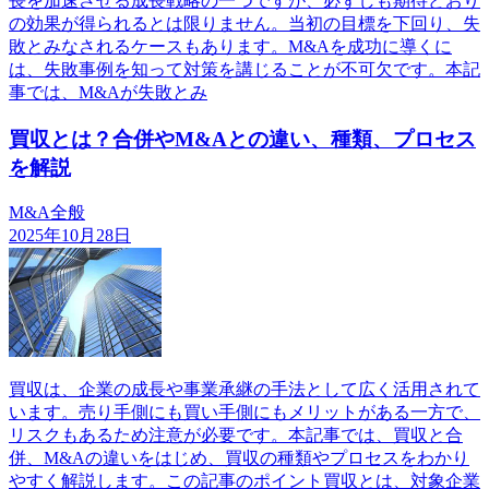
長を加速させる成長戦略の一つですが、必ずしも期待どおり
の効果が得られるとは限りません。当初の目標を下回り、失
敗とみなされるケースもあります。M&Aを成功に導くに
は、失敗事例を知って対策を講じることが不可欠です。本記
事では、M&Aが失敗とみ
買収とは？合併やM&Aとの違い、種類、プロセス
を解説
M&A全般
2025年10月28日
買収は、企業の成長や事業承継の手法として広く活用されて
います。売り手側にも買い手側にもメリットがある一方で、
リスクもあるため注意が必要です。本記事では、買収と合
併、M&Aの違いをはじめ、買収の種類やプロセスをわかり
やすく解説します。この記事のポイント買収とは、対象企業