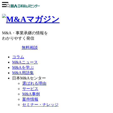
M&A・事業承継の情報を
わかりやすく発信
無料相談
コラム
M&Aニュース
M&Aを学ぶ
M&A用語集
日本M&Aセンター
選ばれる理由
サービス
M&A事例
案件情報
セミナー・ナレッジ