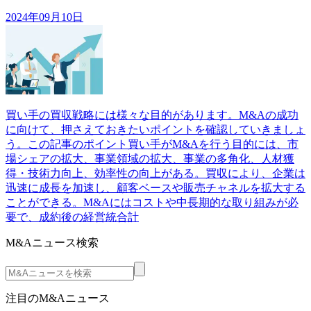
2024年09月10日
買い手の買収戦略には様々な目的があります。M&Aの成功
に向けて、押さえておきたいポイントを確認していきましょ
う。この記事のポイント買い手がM&Aを行う目的には、市
場シェアの拡大、事業領域の拡大、事業の多角化、人材獲
得・技術力向上、効率性の向上がある。買収により、企業は
迅速に成長を加速し、顧客ベースや販売チャネルを拡大する
ことができる。M&Aにはコストや中長期的な取り組みが必
要で、成約後の経営統合計
M&Aニュース検索
注目のM&Aニュース