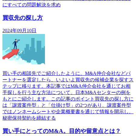
にすべての問題解決を求め
買収先の探し方
2024年09月10日
買い手の相談先でご紹介したように、M&A仲介会社などパ
ートナーを選定したら、いよいよ買収先の候補企業を探すス
テップに移ります。本記事ではM&A仲介会社を通じてお相
手探しを行う主な方法について、日本M&Aセンターの例を
もとにご紹介します。この記事のポイント買収先の探し方に
は「譲渡案件型」と「仕掛け型」の2つがあり、譲渡案件型
ではノンネームシートや企業概要書を通じて情報を開示し、
秘密保持契約を締結する
買い手にとってのM&A。目的や留意点とは？