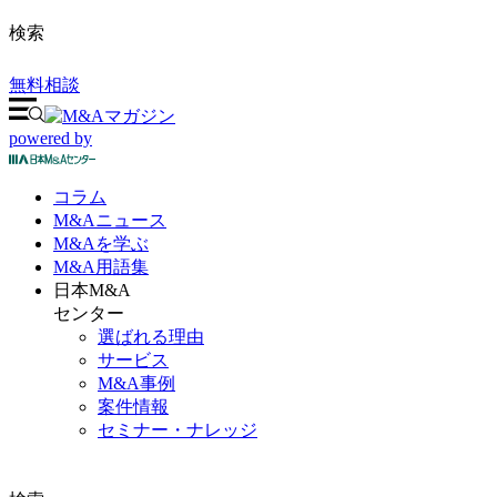
検索
無料相談
powered by
コラム
M&A
ニュース
M&Aを
学ぶ
M&A
用語集
日本M&A
センター
選ばれる理由
サービス
M&A事例
案件情報
セミナー・ナレッジ