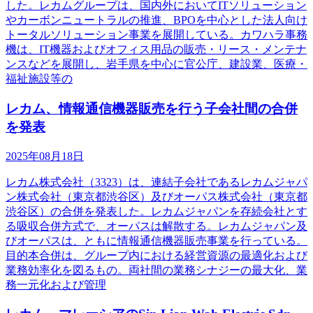
した。レカムグループは、国内外においてITソリューション
やカーボンニュートラルの推進、BPOを中心とした法人向け
トータルソリューション事業を展開している。カワハラ事務
機は、IT機器およびオフィス用品の販売・リース・メンテナ
ンスなどを展開し、岩手県を中心に官公庁、建設業、医療・
福祉施設等の
レカム、情報通信機器販売を行う子会社間の合併
を発表
2025年08月18日
レカム株式会社（3323）は、連結子会社であるレカムジャパ
ン株式会社（東京都渋谷区）及びオーパス株式会社（東京都
渋谷区）の合併を発表した。レカムジャパンを存続会社とす
る吸収合併方式で、オーパスは解散する。レカムジャパン及
びオーパスは、ともに情報通信機器販売事業を行っている。
目的本合併は、グループ内における経営資源の最適化および
業務効率化を図るもの。両社間の業務シナジーの最大化、業
務一元化および管理