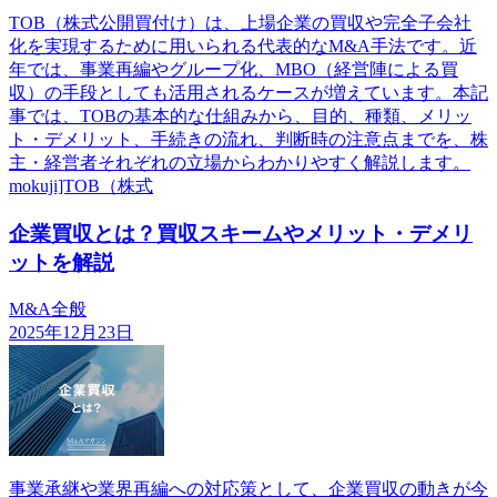
TOB（株式公開買付け）は、上場企業の買収や完全子会社
化を実現するために用いられる代表的なM&A手法です。近
年では、事業再編やグループ化、MBO（経営陣による買
収）の手段としても活用されるケースが増えています。本記
事では、TOBの基本的な仕組みから、目的、種類、メリッ
ト・デメリット、手続きの流れ、判断時の注意点までを、株
主・経営者それぞれの立場からわかりやすく解説します。
mokuji]TOB（株式
企業買収とは？買収スキームやメリット・デメリ
ットを解説
M&A全般
2025年12月23日
事業承継や業界再編への対応策として、企業買収の動きが今