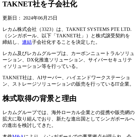
TAKNET社を子会社化
更新日：
2024年06月25日
レカム株式会社（3323）は、TAKNET SYSTEMS PTE LTD.
（シンガポール、以下「TAKNET社」）と株式譲受契約を
締結し、
連結
子会社化することを決定した。
レカム及びレカムグループは、カーボンニュートラルソリュ
ーション、DX化推進ソリューション、サイバーセキュリテ
ィソリューション等を行っている。
TAKNET社は、AIサーバー、ハイエンドワークステーショ
ン、ストレージソリューションの販売を行っているIT企業。
株式取得の背景と理由
レカムグループでは、海外ローカル企業との提携や販売網の
拡大に取り組んでおり、新たな進出国としてシンガポールへ
の進出を検討してきた。
本件
M&A
により、シンガポールでの事業拠点が得られ、今