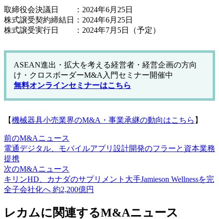
取締役会決議日 ：2024年6月25日
株式譲受契約締結日：2024年6月25日
株式譲受実行日 ：2024年7月5日（予定）
ASEAN進出・拡大を考える経営者・経営企画の方向
け・クロスボーダーM&A入門セミナー開催中
無料オンラインセミナーはこちら
【
機械器具小売業界のM&A・事業承継の動向はこちら
】
前のM&Aニュース
電通デジタル、モバイルアプリ設計開発のフラーと資本業務
提携
次のM&Aニュース
キリンHD、カナダのサプリメント大手Jamieson Wellnessを完
全子会社化へ 約2,200億円
レカムに関連するM&Aニュース