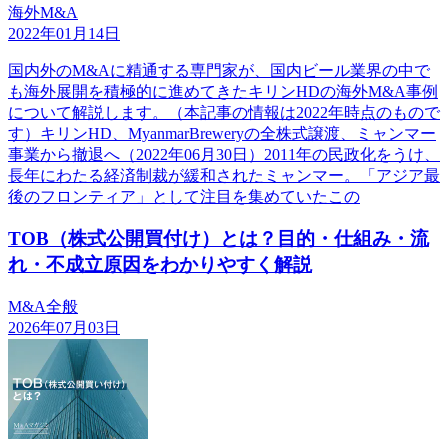
海外M&A
2022年01月14日
国内外のM&Aに精通する専門家が、国内ビール業界の中で
も海外展開を積極的に進めてきたキリンHDの海外M&A事例
について解説します。（本記事の情報は2022年時点のもので
す）キリンHD、MyanmarBreweryの全株式譲渡、ミャンマー
事業から撤退へ（2022年06月30日）2011年の民政化をうけ、
長年にわたる経済制裁が緩和されたミャンマー。「アジア最
後のフロンティア」として注目を集めていたこの
TOB（株式公開買付け）とは？目的・仕組み・流
れ・不成立原因をわかりやすく解説
M&A全般
2026年07月03日