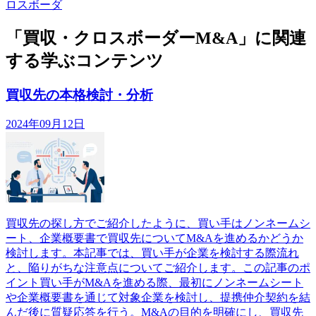
ロスボーダ
「買収・クロスボーダーM&A」に関連
する学ぶコンテンツ
買収先の本格検討・分析
2024年09月12日
買収先の探し方でご紹介したように、買い手はノンネームシ
ート、企業概要書で買収先についてM&Aを進めるかどうか
検討します。本記事では、買い手が企業を検討する際流れ
と、陥りがちな注意点についてご紹介します。この記事のポ
イント買い手がM&Aを進める際、最初にノンネームシート
や企業概要書を通じて対象企業を検討し、提携仲介契約を結
んだ後に質疑応答を行う。M&Aの目的を明確にし、買収先