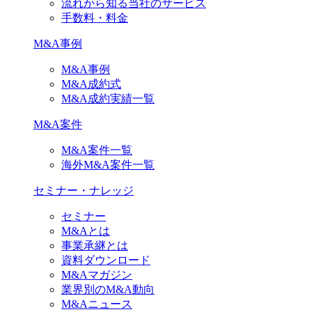
流れから知る当社のサービス
手数料・料金
M&A事例
M&A事例
M&A成約式
M&A成約実績一覧
M&A案件
M&A案件一覧
海外M&A案件一覧
セミナー・ナレッジ
セミナー
M&Aとは
事業承継とは
資料ダウンロード
M&Aマガジン
業界別のM&A動向
M&Aニュース