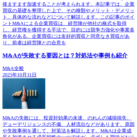
後ますます加速することが考えられます。本記事では、企業
買収の基礎を整理した上で、その種類やメリット・デメリッ
ト、具体的な流れなどについて解説します。この記事のポイ
ントM&Aによる企業買収は、経営陣が他社の株式を取得
し、経営権を獲得する手法で、目的には競争力強化や事業多
角化がある。企業買収には友好的買収と同意なき買収があ
り、前者は経営陣との合意を
M&Aが失敗する要因とは？対処法や事例も紹介
M&A全般
2025年10月31日
M&Aの失敗には、投資対効果の未達、のれんの減損損失、
デューデリジェンスの不備、人材流出などがあります。原因
や失敗事例を通して、対策法を解説します。M&Aは企業成