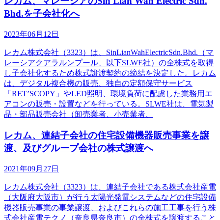
レカム、マレーシアのSin Lian Wah Electric Sdn.
Bhd.を子会社化へ
2023年06月12日
レカム株式会社（3323）は、SinLianWahElectricSdn.Bhd.（マ
レーシアクアラルンプール、以下SLWE社）の全株式を取得
し子会社化するため株式譲渡契約の締結を決定した。レカム
は、デジタル複合機の販売、独自の定額保守サービス
「RETʼSCOPY」やLED照明、環境負荷に配慮した業務用エ
アコンの販売・設置などを行っている。SLWE社は、電気製
品・部品販売会社（卸売業者、小売業者、
レカム、連結子会社の住宅設備機器販売事業を譲
渡、及びグループ会社の株式譲渡へ
2021年09月27日
レカム株式会社（3323）は、連結子会社である株式会社産電
（大阪府大阪市）が行う太陽光発電システムなどの住宅設備
機器販売事業の事業譲渡、およびこれらの施工工事を行う株
式会社産電テクノ（奈良県奈良市）の全株式を譲渡すること