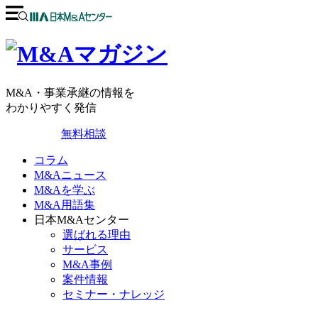
M&A・事業承継の情報を
わかりやすく発信
無料相談
コラム
M&Aニュース
M&Aを学ぶ
M&A用語集
日本M&Aセンター
選ばれる理由
サービス
M&A事例
案件情報
セミナー・ナレッジ