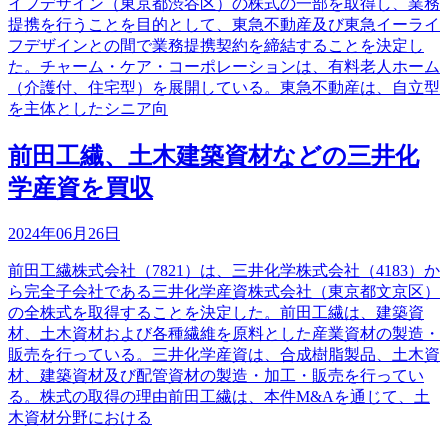
イフデザイン（東京都渋谷区）の株式の一部を取得し、業務
提携を行うことを目的として、東急不動産及び東急イーライ
フデザインとの間で業務提携契約を締結することを決定し
た。チャーム・ケア・コーポレーションは、有料老人ホーム
（介護付、住宅型）を展開している。東急不動産は、自立型
を主体としたシニア向
前田工繊、土木建築資材などの三井化
学産資を買収
2024年06月26日
前田工繊株式会社（7821）は、三井化学株式会社（4183）か
ら完全子会社である三井化学産資株式会社（東京都文京区）
の全株式を取得することを決定した。前田工繊は、建築資
材、土木資材および各種繊維を原料とした産業資材の製造・
販売を行っている。三井化学産資は、合成樹脂製品、土木資
材、建築資材及び配管資材の製造・加工・販売を行ってい
る。株式の取得の理由前田工繊は、本件M&Aを通じて、土
木資材分野における