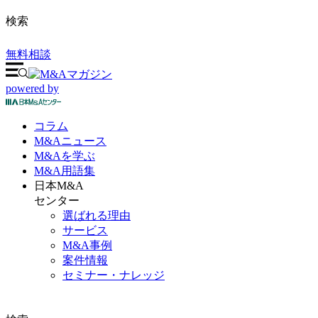
検索
無料相談
powered by
コラム
M&A
ニュース
M&Aを
学ぶ
M&A
用語集
日本M&A
センター
選ばれる理由
サービス
M&A事例
案件情報
セミナー・ナレッジ