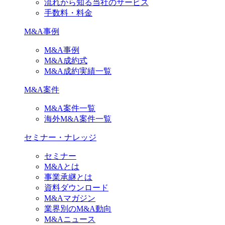
流れから知る当社のサービス
手数料・料金
M&A事例
M&A事例
M&A成約式
M&A成約実績一覧
M&A案件
M&A案件一覧
海外M&A案件一覧
セミナー・ナレッジ
セミナー
M&Aとは
事業承継とは
資料ダウンロード
M&Aマガジン
業界別のM&A動向
M&Aニュース