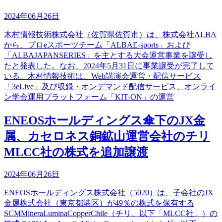
2024年06月26日
木村情報技術株式会社（佐賀県佐賀市）は、株式会社ALBA
から、プロeスポーツチーム「ALBAE-sports」および
「ALBAJAPANSERIES」を主とする大会運営事業を譲受し
たと発表した。なお、2024年5月31日に事業譲受が完了して
いる。木村情報技術は、Web講演会運営・配信サービス
「3eLive」及び収録・オンデマンド配信サービス、オンライ
ン学会運用プラットフォーム「KIT-ON」の運営
ENEOSホールディングス傘下のJX金
属、カセロネス銅鉱山運営会社のチリ
MLCC社の株式を追加譲渡
2024年06月26日
ENEOSホールディングス株式会社（5020）は、子会社のJX
金属株式会社（東京都港区）が49％の株式を保有する
SCMMineraLuminaCopperChile（チリ、以下「MLCC社」）の