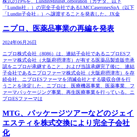
株式の19%を、LundinMiningCorporation（カナダ、以下
「Lundin社」）の完全子会社であるLMCCaseronesSpA（以下
「Lundin子会社」）へ譲渡することを発表した。JX金
ニプロ、医薬品事業の再編を発表
2024年06月26日
ニプロ株式会社（8086）は、連結子会社であるニプロESフ
ァーマ株式会社（大阪府摂津市）が有する医薬品製造販売承
認をニプロが承継すること、および当該承継完了後に、連結
子会社であるニプロファーマ株式会社（大阪府摂津市）を存
続会社、ニプロESファーマを消滅会社とする吸収合併を行
うことを決定した。ニプロは、医療機器事業、医薬事業、フ
ァーマパッケージング事業、再生医療事業を行っている。ニ
プロESファーマは
MTG、パッケージツアーなどのジェイ
エスティを株式交換により完全子会社
化