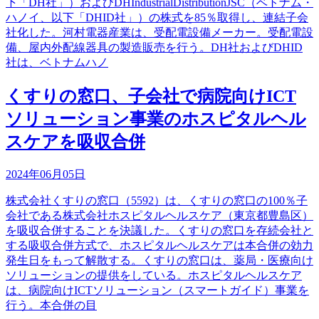
下「DH社」）およびDHIndustrialDistributionJSC（ベトナム・
ハノイ、以下「DHID社」）の株式を85％取得し、連結子会
社化した。河村電器産業は、受配電設備メーカー。受配電設
備、屋内外配線器具の製造販売を行う。DH社およびDHID
社は、ベトナムハノ
くすりの窓口、子会社で病院向けICT
ソリューション事業のホスピタルヘル
スケアを吸収合併
2024年06月05日
株式会社くすりの窓口（5592）は、くすりの窓口の100％子
会社である株式会社ホスピタルヘルスケア（東京都豊島区）
を吸収合併することを決議した。くすりの窓口を存続会社と
する吸収合併方式で、ホスピタルヘルスケアは本合併の効力
発生日をもって解散する。くすりの窓口は、薬局・医療向け
ソリューションの提供をしている。ホスピタルヘルスケア
は、病院向けICTソリューション（スマートガイド）事業を
行う。本合併の目