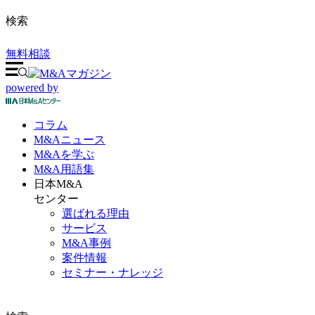
検索
無料相談
powered by
コラム
M&A
ニュース
M&Aを
学ぶ
M&A
用語集
日本M&A
センター
選ばれる理由
サービス
M&A事例
案件情報
セミナー・ナレッジ