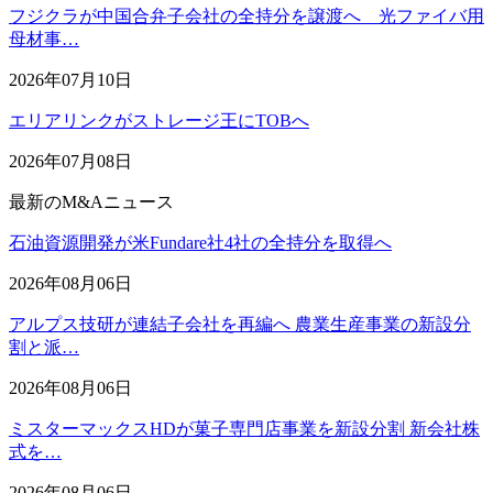
フジクラが中国合弁子会社の全持分を譲渡へ 光ファイバ用
母材事…
2026年07月10日
エリアリンクがストレージ王にTOBへ
2026年07月08日
最新のM&Aニュース
石油資源開発が米Fundare社4社の全持分を取得へ
2026年08月06日
アルプス技研が連結子会社を再編へ 農業生産事業の新設分
割と派…
2026年08月06日
ミスターマックスHDが菓子専門店事業を新設分割 新会社株
式を…
2026年08月06日