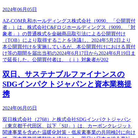
2024年06月05日
AZ-COM丸和ホールディングス株式会社（9090、「公開買付
者」）は、株式会社C&Fロジホールディングス（9099、「対
象者」）の普通株式を金融商品取引法による公開買付け
（TOB）により取得することを決議し、2024年5月2日より
本公開買付けを実施しているが、本公開買付けにおける買付
け等の期間を届出当初の2024年6月17日から2024年6月19日ま
で延長した。公開買付者は、（ⅰ）対象者が202
双日、サステナブルファイナンスの
SDGインパクトジャパンと資本業務提
携
2024年06月05日
双日株式会社（2768）と株式会社SDGインパクトジャパン
（東京都千代田区、以下「SIJ」）は、カーボンクレジット
関連事業を含めた温暖化対策・低炭素事業の共同検討に向け