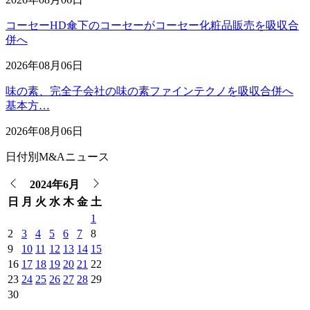
コーセーHD傘下のコーセーがコーセー化粧品販売を吸収合
併へ
2026年08月06日
味の素、完全子会社の味の素ファインテクノを吸収合併へ
基本方…
2026年08月06日
日付別M&Aニュース
2024年6月
日
月
火
水
木
金
土
1
2
3
4
5
6
7
8
9
10
11
12
13
14
15
16
17
18
19
20
21
22
23
24
25
26
27
28
29
30