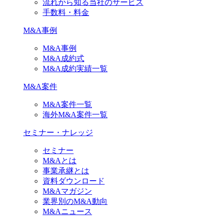
流れから知る当社のサービス
手数料・料金
M&A事例
M&A事例
M&A成約式
M&A成約実績一覧
M&A案件
M&A案件一覧
海外M&A案件一覧
セミナー・ナレッジ
セミナー
M&Aとは
事業承継とは
資料ダウンロード
M&Aマガジン
業界別のM&A動向
M&Aニュース