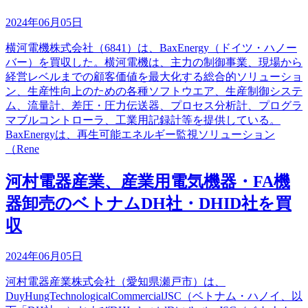
2024年06月05日
横河電機株式会社（6841）は、BaxEnergy（ドイツ・ハノー
バー）を買収した。横河電機は、主力の制御事業、現場から
経営レベルまでの顧客価値を最大化する総合的ソリューショ
ン、生産性向上のための各種ソフトウエア、生産制御システ
ム、流量計、差圧・圧力伝送器、プロセス分析計、プログラ
マブルコントローラ、工業用記録計等を提供している。
BaxEnergyは、再生可能エネルギー監視ソリューション
（Rene
河村電器産業、産業用電気機器・FA機
器卸売のベトナムDH社・DHID社を買
収
2024年06月05日
河村電器産業株式会社（愛知県瀬戸市）は、
DuyHungTechnologicalCommercialJSC（ベトナム・ハノイ、以