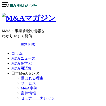
M&A・事業承継の情報を
わかりやすく発信
無料相談
コラム
M&Aニュース
M&Aを学ぶ
M&A用語集
日本M&Aセンター
選ばれる理由
サービス
M&A事例
案件情報
セミナー・ナレッジ