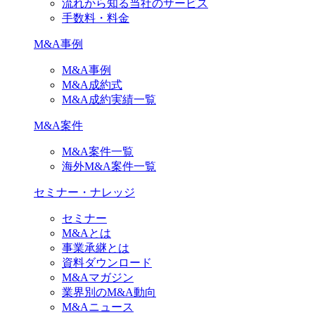
流れから知る当社のサービス
手数料・料金
M&A事例
M&A事例
M&A成約式
M&A成約実績一覧
M&A案件
M&A案件一覧
海外M&A案件一覧
セミナー・ナレッジ
セミナー
M&Aとは
事業承継とは
資料ダウンロード
M&Aマガジン
業界別のM&A動向
M&Aニュース