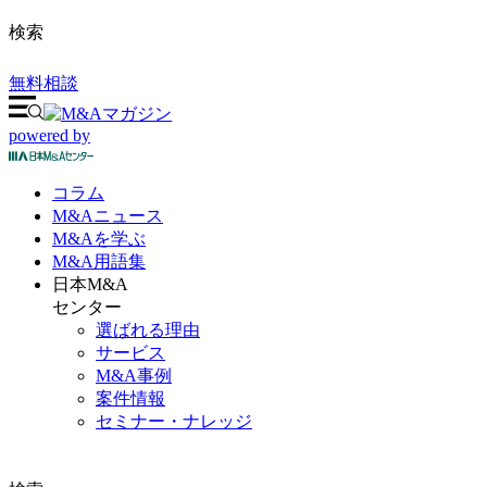
検索
無料相談
powered by
コラム
M&A
ニュース
M&Aを
学ぶ
M&A
用語集
日本M&A
センター
選ばれる理由
サービス
M&A事例
案件情報
セミナー・ナレッジ