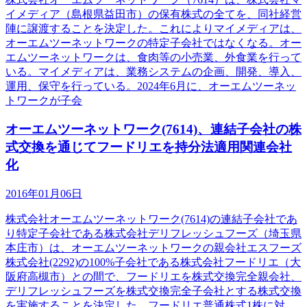
イメディア（島根県益田市）の保有株式の全てを、同社経営
陣に譲渡することを決定した。これによりマイメディアは、
オーエムツーネットワークの特定子会社ではなくなる。オー
エムツーネットワークは、食肉等の小売業、外食業を行って
いる。マイメディアは、業務システムの企画、開発、導入、
運用、保守を行っている。2024年6月に、オーエムツーネッ
トワークが子会
オーエムツーネットワーク(7614)、連結子会社の株
式交換を通じてフードリエを持分法適用関連会社
化
2016年01月06日
株式会社オーエムツーネットワーク(7614)の連結子会社であ
り特定子会社である株式会社デリフレッシュフーズ（埼玉県
本庄市）は、オーエムツーネットワークの親会社エスフーズ
株式会社(2292)の100%子会社である株式会社フードリエ（大
阪府高槻市）との間で、フードリエを株式交換完全親会社、
デリフレッシュフーズを株式交換完全子会社とする株式交換
を実施することを決定した。フードリエ普通株式1株に対