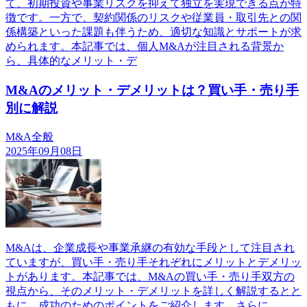
て、初期投資や事業リスクを抑えて独立を実現できる点が特
徴です。一方で、契約関係のリスクや従業員・取引先との関
係構築といった課題も伴うため、適切な知識とサポートが求
められます。本記事では、個人M&Aが注目される背景か
ら、具体的なメリット・デ
M&Aのメリット・デメリットは？買い手・売り手
別に解説
M&A全般
2025年09月08日
M&Aは、企業成長や事業承継の有効な手段として注目され
ていますが、買い手・売り手それぞれにメリットとデメリッ
トがあります。本記事では、M&Aの買い手・売り手双方の
視点から、そのメリット・デメリットを詳しく解説するとと
もに、成功のためのポイントをご紹介します。さらに、