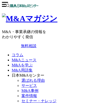
M&A・事業承継の情報を
わかりやすく発信
無料相談
コラム
M&Aニュース
M&Aを学ぶ
M&A用語集
日本M&Aセンター
選ばれる理由
サービス
M&A事例
案件情報
セミナー・ナレッジ