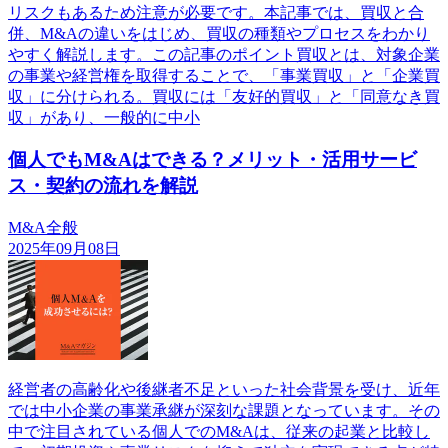
リスクもあるため注意が必要です。本記事では、買収と合
併、M&Aの違いをはじめ、買収の種類やプロセスをわかり
やすく解説します。この記事のポイント買収とは、対象企業
の事業や経営権を取得することで、「事業買収」と「企業買
収」に分けられる。買収には「友好的買収」と「同意なき買
収」があり、一般的に中小
個人でもM&Aはできる？メリット・活用サービ
ス・契約の流れを解説
M&A全般
2025年09月08日
経営者の高齢化や後継者不足といった社会背景を受け、近年
では中小企業の事業承継が深刻な課題となっています。その
中で注目されている個人でのM&Aは、従来の起業と比較し