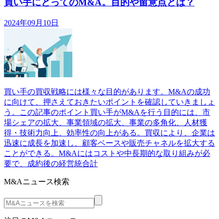
買い手にとってのM&A。目的や留意点とは？
2024年09月10日
買い手の買収戦略には様々な目的があります。M&Aの成功
に向けて、押さえておきたいポイントを確認していきましょ
う。この記事のポイント買い手がM&Aを行う目的には、市
場シェアの拡大、事業領域の拡大、事業の多角化、人材獲
得・技術力向上、効率性の向上がある。買収により、企業は
迅速に成長を加速し、顧客ベースや販売チャネルを拡大する
ことができる。M&Aにはコストや中長期的な取り組みが必
要で、成約後の経営統合計
M&Aニュース検索