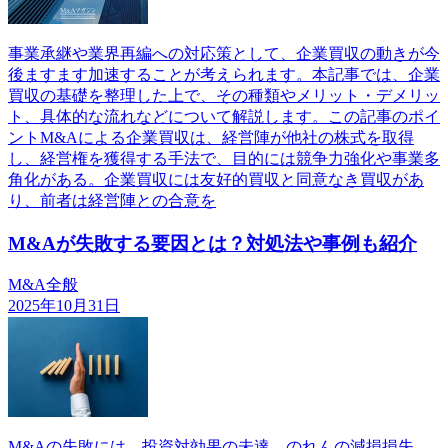
事業承継や業界再編への対応策として、企業買収の動きが今
後ますます加速することが考えられます。本記事では、企業
買収の基礎を整理した上で、その種類やメリット・デメリッ
ト、具体的な流れなどについて解説します。この記事のポイ
ントM&Aによる企業買収は、経営陣が他社の株式を取得
し、経営権を獲得する手法で、目的には競争力強化や事業多
角化がある。企業買収には友好的買収と同意なき買収があ
り、前者は経営陣との合意を
M&Aが失敗する要因とは？対処法や事例も紹介
M&A全般
2025年10月31日
M&Aの失敗には、投資対効果の未達、のれんの減損損失、