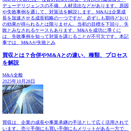
デューデリジェンスの不備、人材流出などがあります。原因
や失敗事例を通して、対策法を解説します。M&Aは企業成
長を加速させる成長戦略の一つですが、必ずしも期待どおり
の効果が得られるとは限りません。当初の目標を下回り、失
敗とみなされるケースもあります。M&Aを成功に導くに
は、失敗事例を知って対策を講じることが不可欠です。本記
事では、M&Aが失敗とみ
買収とは？合併やM&Aとの違い、種類、プロセス
を解説
M&A全般
2025年10月28日
買収は、企業の成長や事業承継の手法として広く活用されて
います。売り手側にも買い手側にもメリットがある一方で、