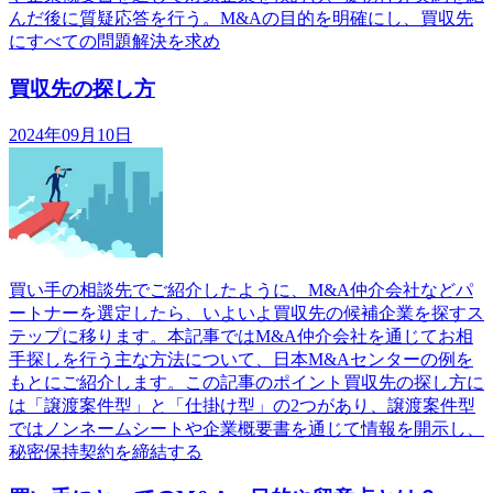
んだ後に質疑応答を行う。M&Aの目的を明確にし、買収先
にすべての問題解決を求め
買収先の探し方
2024年09月10日
買い手の相談先でご紹介したように、M&A仲介会社などパ
ートナーを選定したら、いよいよ買収先の候補企業を探すス
テップに移ります。本記事ではM&A仲介会社を通じてお相
手探しを行う主な方法について、日本M&Aセンターの例を
もとにご紹介します。この記事のポイント買収先の探し方に
は「譲渡案件型」と「仕掛け型」の2つがあり、譲渡案件型
ではノンネームシートや企業概要書を通じて情報を開示し、
秘密保持契約を締結する