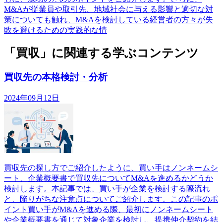
M&Aが従業員や取引先、地域社会に与える影響と適切な対
策についても触れ、M&Aを検討している経営者の方々が失
敗を避けるための実践的な情
「買収」に関連する学ぶコンテンツ
買収先の本格検討・分析
2024年09月12日
買収先の探し方でご紹介したように、買い手はノンネームシ
ート、企業概要書で買収先についてM&Aを進めるかどうか
検討します。本記事では、買い手が企業を検討する際流れ
と、陥りがちな注意点についてご紹介します。この記事のポ
イント買い手がM&Aを進める際、最初にノンネームシート
や企業概要書を通じて対象企業を検討し、提携仲介契約を結