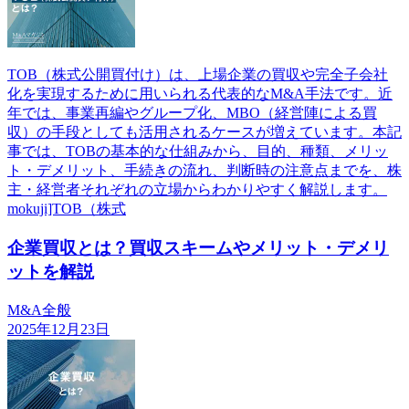
TOB（株式公開買付け）は、上場企業の買収や完全子会社
化を実現するために用いられる代表的なM&A手法です。近
年では、事業再編やグループ化、MBO（経営陣による買
収）の手段としても活用されるケースが増えています。本記
事では、TOBの基本的な仕組みから、目的、種類、メリッ
ト・デメリット、手続きの流れ、判断時の注意点までを、株
主・経営者それぞれの立場からわかりやすく解説します。
mokuji]TOB（株式
企業買収とは？買収スキームやメリット・デメリ
ットを解説
M&A全般
2025年12月23日