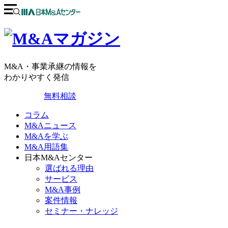
M&A・事業承継の情報を
わかりやすく発信
無料相談
コラム
M&Aニュース
M&Aを学ぶ
M&A用語集
日本M&Aセンター
選ばれる理由
サービス
M&A事例
案件情報
セミナー・ナレッジ