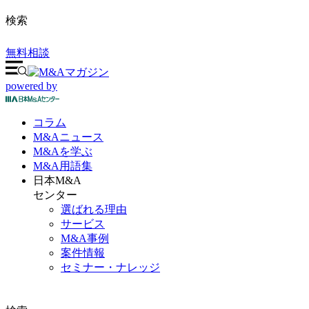
検索
無料相談
powered by
コラム
M&A
ニュース
M&Aを
学ぶ
M&A
用語集
日本M&A
センター
選ばれる理由
サービス
M&A事例
案件情報
セミナー・ナレッジ