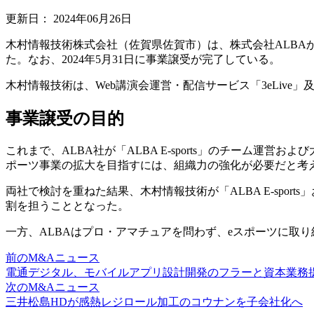
更新日：
2024年06月26日
木村情報技術株式会社（佐賀県佐賀市）は、株式会社ALBAから、プ
た。なお、2024年5月31日に事業譲受が完了している。
木村情報技術は、Web講演会運営・配信サービス「3eLiv
事業譲受の目的
これまで、ALBA社が「ALBA E-sports」のチーム
ポーツ事業の拡大を目指すには、組織力の強化が必要だと考
両社で検討を重ねた結果、木村情報技術が「ALBA E-sport
割を担うこととなった。
一方、ALBAはプロ・アマチュアを問わず、eスポーツに取
前のM&Aニュース
電通デジタル、モバイルアプリ設計開発のフラーと資本業務
次のM&Aニュース
三井松島HDが感熱レジロール加工のコウナンを子会社化へ