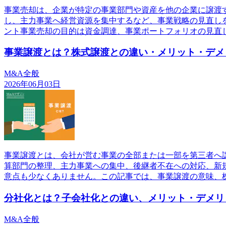
事業売却は、企業が特定の事業部門や資産を他の企業に譲渡
し、主力事業へ経営資源を集中するなど、事業戦略の見直し
ント事業売却の目的は資金調達、事業ポートフォリオの見直
事業譲渡とは？株式譲渡との違い・メリット・デメ
M&A全般
2026年06月03日
事業譲渡とは、会社が営む事業の全部または一部を第三者へ
算部門の整理、主力事業への集中、後継者不在への対応、新
意点も少なくありません。この記事では、事業譲渡の意味、
分社化とは？子会社化との違い、メリット・デメリ
M&A全般