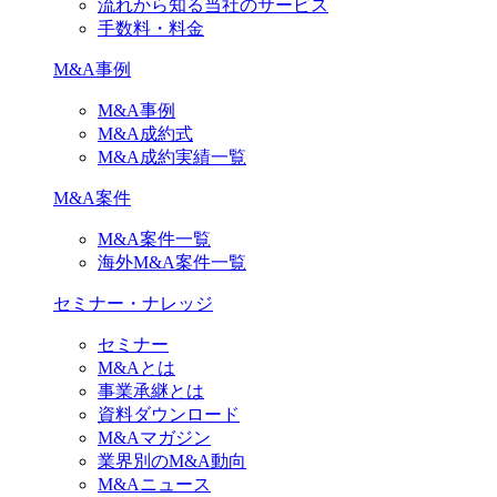
流れから知る当社のサービス
手数料・料金
M&A事例
M&A事例
M&A成約式
M&A成約実績一覧
M&A案件
M&A案件一覧
海外M&A案件一覧
セミナー・ナレッジ
セミナー
M&Aとは
事業承継とは
資料ダウンロード
M&Aマガジン
業界別のM&A動向
M&Aニュース