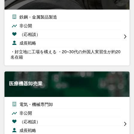
鉄鋼・金属製品製造
非公開
（応相談）
成長戦略
・好立地に工場を構える ・20~30代の外国人実習生が約20
名在籍
医療機器卸売業
電気・機械専門卸
非公開
（応相談）
成長戦略