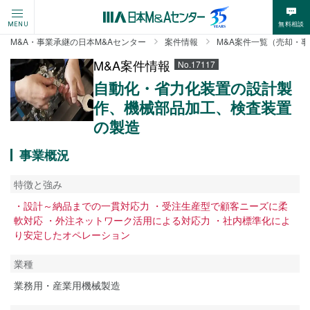
無料相談
MENU
M&A・事業承継の日本M&Aセンター
案件情報
M&A案件一覧（売却・
M&A案件情報
No.17117
自動化・省力化装置の設計製
作、機械部品加工、検査装置
の製造
事業概況
特徴と強み
・設計～納品までの一貫対応力 ・受注生産型で顧客ニーズに柔
軟対応 ・外注ネットワーク活用による対応力 ・社内標準化によ
り安定したオペレーション
業種
業務用・産業用機械製造