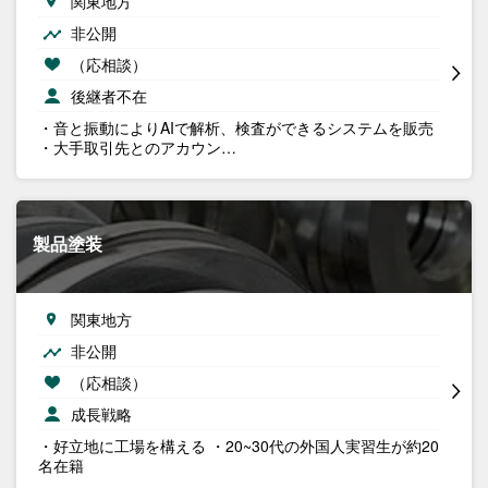
関東地方
非公開
（応相談）
後継者不在
・音と振動によりAIで解析、検査ができるシステムを販売
・大手取引先とのアカウン…
製品塗装
関東地方
非公開
（応相談）
成長戦略
・好立地に工場を構える ・20~30代の外国人実習生が約20
名在籍