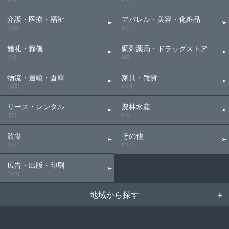
介護・医療・福祉
アパレル・美容・化粧品
(168)
(71)
婚礼・葬儀
調剤薬局・ドラッグストア
(11)
(25)
物流・運輸・倉庫
家具・雑貨
(125)
(119)
リース・レンタル
農林水産
(30)
(43)
飲食
その他
(56)
(114)
広告・出版・印刷
(101)
地域から探す