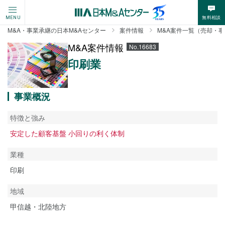
無料相談
MENU
M&A・事業承継の日本M&Aセンター
案件情報
M&A案件一覧（売却・
M&A案件情報
No.16683
印刷業
事業概況
特徴と強み
安定した顧客基盤 小回りの利く体制
業種
印刷
地域
甲信越・北陸地方