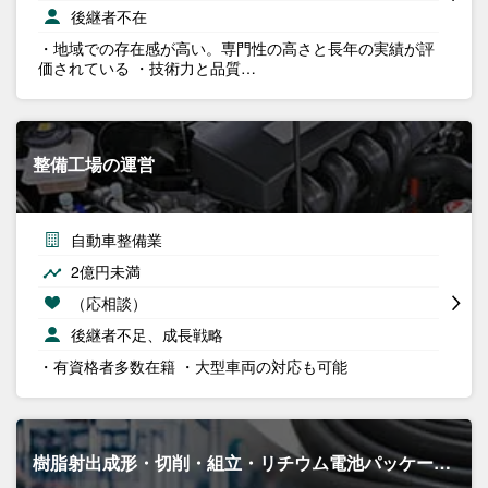
後継者不在
・地域での存在感が高い。専門性の高さと長年の実績が評
価されている ・技術力と品質…
整備工場の運営
自動車整備業
2億円未満
（応相談）
後継者不足、成長戦略
・有資格者多数在籍 ・大型車両の対応も可能
樹脂射出成形・切削・組立・リチウム電池パッケー…