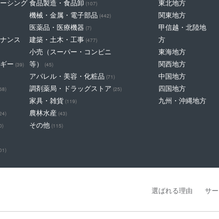
ーシング
食品製造・食品卸
東北地方
(107)
機械・金属・電子部品
関東地方
(442)
医薬品・医療機器
甲信越・北陸地
(7)
ナンス
建築・土木・工事
方
(477)
小売（スーパー・コンビニ
東海地方
ギー
等）
関西地方
(39)
(45)
アパレル・美容・化粧品
中国地方
(71)
調剤薬局・ドラッグストア
四国地方
68)
(25)
家具・雑貨
九州・沖縄地方
(119)
農林水産
24)
(43)
その他
0)
(115)
01)
選ばれる理由
サー