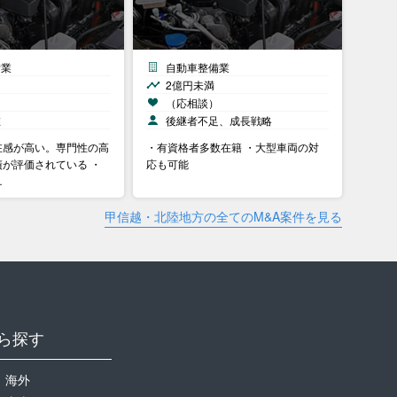
備業
自動車整備業
2億円未満
）
（応相談）
在
後継者不足、成長戦略
在感が高い。専門性の高
・有資格者多数在籍 ・大型車両の対
が評価されている ・
応も可能
…
甲信越・北陸地方の全てのM&A案件を見る
ら探す
海外