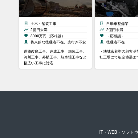
土木・舗装工事
自動車整備業
2億円未満
2億円未満
8000万円（応相談）
（応相談）
将来的な後継者不在、先行き不安
後継者不在
道路改良工事、造成工事、舗装工事、
・地域密着型の顧客基
河川工事、外構工事、駐車場工事など
社工場にて板金塗装ま
幅広い工事に対応
IT・WEB・ソフト