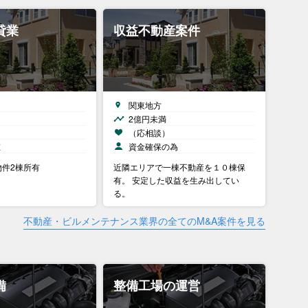
貸業
収益不動産案件
関東地方
2億円未満
）
（応相談）
在
資金確保の為
物件2棟所有
近隣エリアで一棟不動産を１０棟保
有。 安定した収益を生み出してい
る。
不動産・ビルメンテナンス業界の全てのM&A案件を見る
備
整備工場の運営