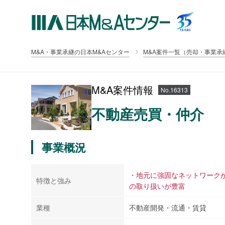
M&A・事業承継の日本M&Aセンター
M&A案件一覧（売却・事業承
M&A案件情報
No.16313
不動産売買・仲介
事業概況
・地元に強固なネットワーク
特徴と強み
の取り扱いが豊富
業種
不動産開発・流通・賃貸