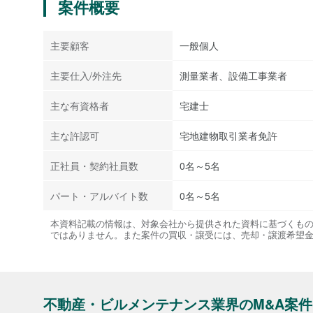
案件概要
主要顧客
一般個人
主要仕入/外注先
測量業者、設備工事業者
主な有資格者
宅建士
主な許認可
宅地建物取引業者免許
正社員・契約社員数
0名～5名
パート・アルバイト数
0名～5名
本資料記載の情報は、対象会社から提供された資料に基づくも
ではありません。また案件の買収・譲受には、売却・譲渡希望
不動産・ビルメンテナンス業界のM&A案件