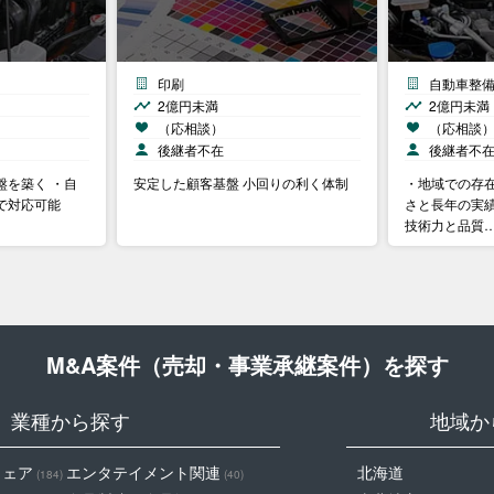
印刷
自動車整
2億円未満
2億円未満
（応相談）
（応相談
後継者不在
後継者不
盤を築く ・自
安定した顧客基盤 小回りの利く体制
・地域での存
で対応可能
さと長年の実績
技術力と品質
M&A案件（売却・事業承継案件）を探す
業種から探す
地域か
ウェア
エンタテイメント関連
北海道
(184)
(40)