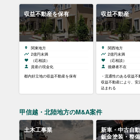
収益不動産を保有
収益不動産
関東地方
関西地方
2億円未満
2億円未満
（応相談）
（応相談）
資産の現金化
後継者不在
都内好立地の収益不動産を保有
・流通性のある収益不
収益不動産により、安
込まれる
甲信越・北陸地方のM&A案件
土木工事業
新車・中古自
鈑金塗装・整