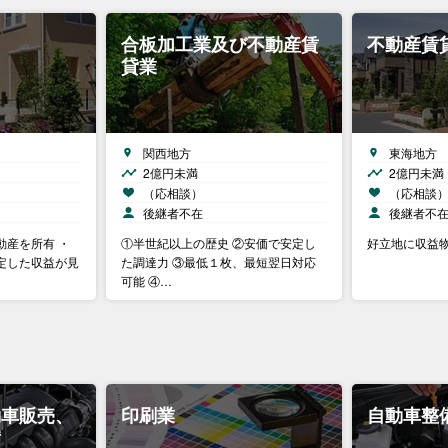
合板加工業及び不動産賃
不動産賃
貸業
関西地方
東海地方
2億円未満
2億円未満
（応相談）
（応相談
後継者不在
後継者不
動産を所有 ・
①半世紀以上の歴史 ②安価で安定し
好立地に収益
定した収益が見
た調達力 ③最低１枚、最短翌日対応
可能 ④…
動車販売、
印刷業
自動車整
備