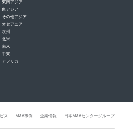
東南アジア
東アジア
その他アジア
オセアニア
欧州
北米
南米
中東
アフリカ
ビス
M&A事例
企業情報
日本M&Aセンターグループ