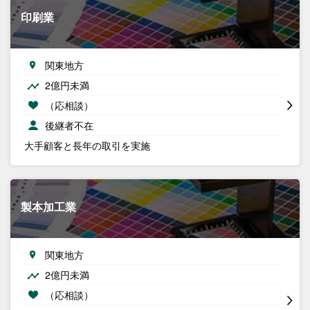
印刷業
関東地方
2億円未満
（応相談）
後継者不在
大手顧客と長年の取引を実施
製本加工業
関東地方
2億円未満
（応相談）