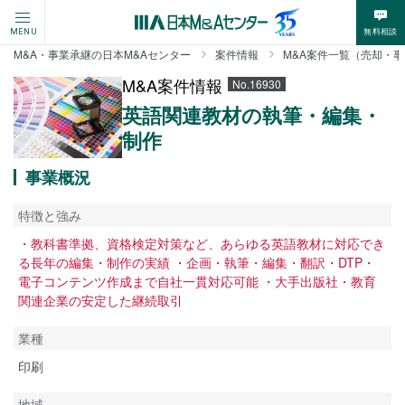
無料相談
MENU
M&A・事業承継の日本M&Aセンター
案件情報
M&A案件一覧（売却・
M&A案件情報
No.16930
英語関連教材の執筆・編集・
制作
事業概況
特徴と強み
・教科書準拠、資格検定対策など、あらゆる英語教材に対応でき
る長年の編集・制作の実績 ・企画・執筆・編集・翻訳・DTP・
電子コンテンツ作成まで自社一貫対応可能 ・大手出版社・教育
関連企業の安定した継続取引
業種
印刷
地域