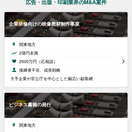
広告・出版・印刷業界のM&A案件
企業研修向けの映像教材制作事業
関東地方
2億円未満
2500万円（応相談）
後継者不在、成長戦略
大手企業や官公庁を中心とした幅広い顧客網
ビジネス書籍の発行
関東地方