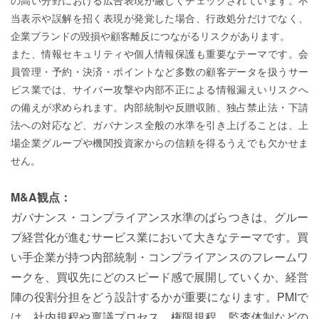
当表示や誤解を招く表現が発覚した場合、行政処分だけでなく、
企業ブランドの毀損や顧客離反につながるリスクがあります。
また、情報セキュリティや個人情報保護も重要なテーマです。会
員管理・予約・決済・ポイントなど多数の顧客データを扱うサー
ビス業では、サイバー攻撃や内部不正による情報漏えいリスクへ
の備えが求められます。内部統制や反贈収賄、独占禁止法・下請
法への対応など、ガバナンス全般の水準を引き上げることは、上
場企業グループや機関投資家からの信頼を得るうえでも欠かせま
せん。
M&A観点：
ガバナンス・コンプライアンス水準のばらつきは、グルー
プ経営化が進むサービス業において大きなテーマです。買
い手企業が持つ内部統制・コンプライアンスのフレームワ
ークを、買収先にどのスピード感で展開していくか、経営
陣の役割分担をどう設計するかが重要になります。PMIで
は、社内規程や稟議プロセス、権限規程、監査体制などの