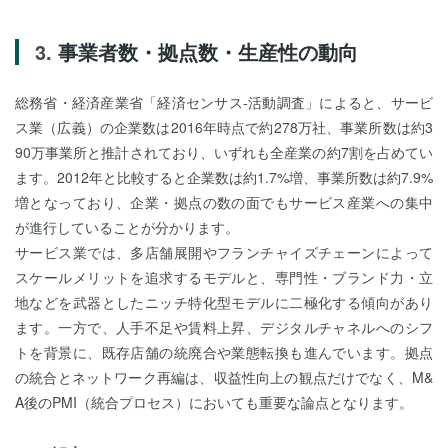
事業者数・拠点数・生産性の動向
総務省・経済産業省「経済センサス‐活動調査」によると、サービ
ス業（広義）の企業数は2016年時点で約278万社、事業所数は約3
90万事業所と推計されており、いずれも全産業の約7割を占めてい
ます。2012年と比較すると企業数は約1.7%増、事業所数は約7.9%
増となっており、企業・拠点の数の面でもサービス産業への集中
が進行していることが分かります。
サービス業では、多店舗展開やフランチャイズチェーンによって
スケールメリットを追求するモデルと、専門性・ブランド力・立
地などを武器としたニッチ特化型モデルに二極化する傾向があり
ます。一方で、人手不足や賃料上昇、デジタルチャネルへのシフ
トを背景に、既存店舗の統廃合や業態転換も進んでいます。拠点
の統合とネットワーク再編は、収益性向上の観点だけでなく、M&
A後のPMI（統合プロセス）においても重要な論点となります。