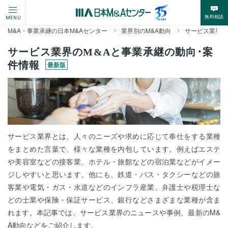
無料相談
MENU
M&A・事業承継の日本M&Aセンター
業界別のM&A動向
サービス業界の
サービス業界のM&Aと事業承継の動向･案
件情報
最新版
サービス業界とは、人々のニーズや求めに応じて奉仕をする業種
をまとめた言葉で、様々な業種を内包しています。例えばエステ
や美容室などの接客業、ホテル・旅館などの宿泊業などがイメー
ジしやすいと思います。他にも、鉄道・バス・タクシーなどの旅
客業や電気・ガス・水道などのインフラ産業、弁護士や税理士な
どの士業や保険・保証サービス、銀行などさまざまな業種が含ま
れます。本記事では、サービス業界のニュースや事例、最新のM&
A動向などをご紹介します。