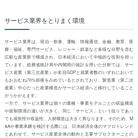
サービス業界をとりまく環境
サービス業界は、宿泊・飲食、運輸、情報通信、金融、教育、医
療・福祉、専門サービス、レジャー・娯楽など多様な分野を含む
広範な産業群で構成され、日本経済において中核的な役割を担っ
ています。総務省統計局や内閣府の統計を用いた分析では、サー
ビス産業（第三次産業）が名目GDPと就業者数のいずれにおいて
もおおむね70%前後を占めているとされており、製造業（第二次
産業）中心だった産業構造がサービス経済へと移行していること
がうかがえます。
一方で、サービス業界は個々の業種・事業モデルごとの収益構造
や規制環境の違いが大きく、同じ「サービス」という括りであっ
ても成長性や収益性、人材構造は大きく異なります。そのため、M
&Aや事業承継を検討する際には、日本経済全体のマクロトレンド
とあわせて、サービス産業全体の動向と主要サブセクターごとの