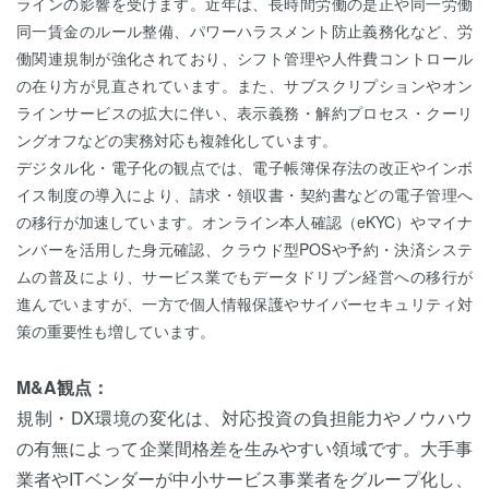
ラインの影響を受けます。近年は、長時間労働の是正や同一労働
同一賃金のルール整備、パワーハラスメント防止義務化など、労
働関連規制が強化されており、シフト管理や人件費コントロール
の在り方が見直されています。また、サブスクリプションやオン
ラインサービスの拡大に伴い、表示義務・解約プロセス・クーリ
ングオフなどの実務対応も複雑化しています。
デジタル化・電子化の観点では、電子帳簿保存法の改正やインボ
イス制度の導入により、請求・領収書・契約書などの電子管理へ
の移行が加速しています。オンライン本人確認（eKYC）やマイナ
ンバーを活用した身元確認、クラウド型POSや予約・決済システ
ムの普及により、サービス業でもデータドリブン経営への移行が
進んでいますが、一方で個人情報保護やサイバーセキュリティ対
策の重要性も増しています。
M&A観点：
規制・DX環境の変化は、対応投資の負担能力やノウハウ
の有無によって企業間格差を生みやすい領域です。大手事
業者やITベンダーが中小サービス事業者をグループ化し、