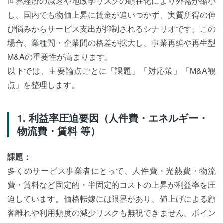
世界経済の減速や地政学リスクの顕在化により外需が縮小
し、国内でも物価上昇に賃金が追いつかず、実質所得の伸
び悩みからサービス支出が抑制されるシナリオです。この
場合、業種間・企業間の格差が拡大し、事業再編や再生型
M&Aの重要性が高まります。
以下では、主要論点ごとに「課題」「対応策」「M&A観
点」を整理します。
利益率圧迫要因（人件費・エネルギー・
物流費・賃料 等）
課題：
多くのサービス事業者にとって、人件費・光熱費・物流
費・賃料など固定的・半固定的コストの上昇が利益率を圧
迫しています。価格転嫁には限界があり、値上げによる顧
客離れや利用頻度の減少リスクも無視できません。ポイン