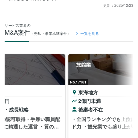
更新：
2025/12/23
サービス業界の
M&A案件
（売却・事業承継案件）
一覧を見る
旅館業
国内外バ
を中心と
No.17181
NEW
No.17243
東海地方
関西地方
2億円未満
非公開
後継者不在
成長戦略
・全国ランキングでも上位に入るブラン
・企業向けを
ド力 ・観光業でも盛り上がる地域にあ
国内と海外
る立地と…
ンスがよ…