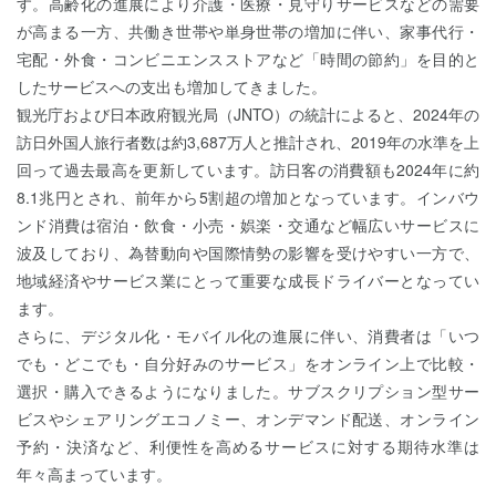
す。高齢化の進展により介護・医療・見守りサービスなどの需要
が高まる一方、共働き世帯や単身世帯の増加に伴い、家事代行・
宅配・外食・コンビニエンスストアなど「時間の節約」を目的と
したサービスへの支出も増加してきました。
観光庁および日本政府観光局（JNTO）の統計によると、2024年の
訪日外国人旅行者数は約3,687万人と推計され、2019年の水準を上
回って過去最高を更新しています。訪日客の消費額も2024年に約
8.1兆円とされ、前年から5割超の増加となっています。インバウ
ンド消費は宿泊・飲食・小売・娯楽・交通など幅広いサービスに
波及しており、為替動向や国際情勢の影響を受けやすい一方で、
地域経済やサービス業にとって重要な成長ドライバーとなってい
ます。
さらに、デジタル化・モバイル化の進展に伴い、消費者は「いつ
でも・どこでも・自分好みのサービス」をオンライン上で比較・
選択・購入できるようになりました。サブスクリプション型サー
ビスやシェアリングエコノミー、オンデマンド配送、オンライン
予約・決済など、利便性を高めるサービスに対する期待水準は
年々高まっています。