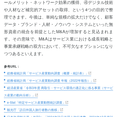
ールメリット・ネットワーク効果の獲得、④デジタル技術
や人材など補完的アセットの取得、という4つの目的で整
理できます。今後は、単純な規模の拡大だけでなく、顧客
データ・ブランド・人材・ノウハウ・システムといった無
形資産の統合を前提としたM&Aが増加すると見込まれま
す。その意味で、M&Aはサービス業における成長戦略と
事業承継戦略の双方において、不可欠なオプションになり
つつあるといえます。
参考URL：
総務省統計局「サービス産業動向調査（概要・統計表）」
総務省統計局「サービス産業動向調査 年報（2022年報告）」
経済産業省「令和3年度 商取引・サービス環境の適正化に係る事業（サービ
ス産業の動向分析）」
e-Stat「特定サービス産業動態統計調査」
観光庁「訪日外国人旅行者数の推移」
日本政府観光局（JNTO）「2024年訪日外国人旅行者数、2024年12月推計