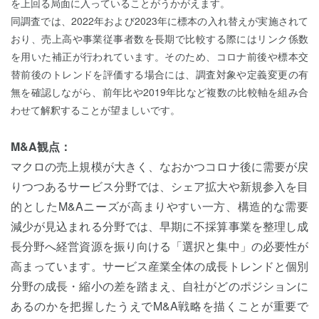
を上回る局面に入っていることがうかがえます。
同調査では、2022年および2023年に標本の入れ替えが実施されて
おり、売上高や事業従事者数を長期で比較する際にはリンク係数
を用いた補正が行われています。そのため、コロナ前後や標本交
替前後のトレンドを評価する場合には、調査対象や定義変更の有
無を確認しながら、前年比や2019年比など複数の比較軸を組み合
わせて解釈することが望ましいです。
M&A観点：
マクロの売上規模が大きく、なおかつコロナ後に需要が戻
りつつあるサービス分野では、シェア拡大や新規参入を目
的としたM&Aニーズが高まりやすい一方、構造的な需要
減少が見込まれる分野では、早期に不採算事業を整理し成
長分野へ経営資源を振り向ける「選択と集中」の必要性が
高まっています。サービス産業全体の成長トレンドと個別
分野の成長・縮小の差を踏まえ、自社がどのポジションに
あるのかを把握したうえでM&A戦略を描くことが重要で