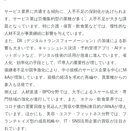
サービス業界に共通する傾向に、人手不足の深刻化があげられま
す。サービス業は労働集約型の業種が多く、人手不足が大きな課
題となっています。特に介護・保育・飲食業などでは、慢性的な
人材不足が事業継続に影響を与えています。
また、DX（デジタルトランスフォーメーション）の加速による影
響も大きいです。キャッシュレス決済・予約管理アプリ・AIチャ
ットボットなど、デジタル技術の活用が急速に進んでいます。省
人化・効率化の手段として、IT導入の重要性が増しています。
後継者不足や競争激化により、中小規模のサービス企業を中心にM
&Aが増加しています。規模の経済を求めた再編や、異業種からの
参入も活発です。
例えば、人材派遣・BPO分野では、大手によるスケール拡大・専
門領域の強化が進行しています。また、ホテル・飲食業界では、
コロナ後の需要回復を見込んだ買収や業態転換目的のM&Aが増え
ています。ほかにも、美容・エステ・フィットネス分野では、フ
ランチャイズ型の成長戦略や、IT・SNS活用企業の買収が注目さ
れています。