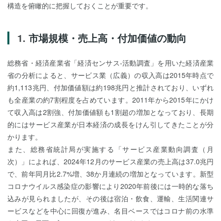
構造を俯瞰的に把握しておくことが重要です。
市場規模・売上高・付加価値の動向
総務省・経済産業省「経済センサス‐活動調査」を用いた経済産業
省の分析によると、サービス業（広義）の収入高は2015年時点で
約1,113兆円、付加価値額は約198兆円と推計されており、いずれ
も全産業の約7割程度を占めています。2011年から2015年にかけ
て収入高は2割強、付加価値額も1割超の増加となっており、長期
的にはサービス産業が日本経済の成長をけん引してきたことが分
かります。
また、総務省統計局が実施する「サービス産業動向調査（月
次）」によれば、2024年12月のサービス産業の売上高は37.0兆円
で、前年同月比2.7%増、38か月連続の増加となっています。新型
コロナウイルス感染症の影響により2020年前後には一時的な落ち
込みが見られましたが、その後は宿泊・飲食、運輸、生活関連サ
ービスなどを中心に回復が進み、名目ベースではコロナ前の水準