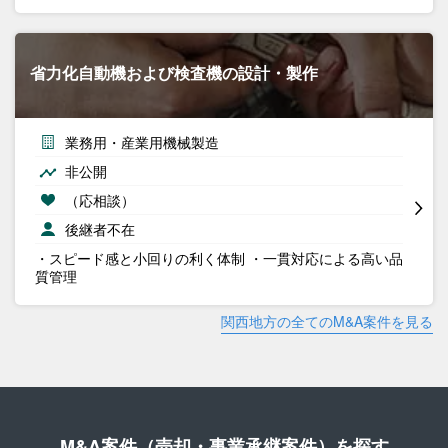
省力化自動機および検査機の設計・製作
業務用・産業用機械製造
非公開
（応相談）
後継者不在
・スピード感と小回りの利く体制 ・一貫対応による高い品
質管理
関西地方の全てのM&A案件を見る
M&A案件（売却・事業承継案件）を探す