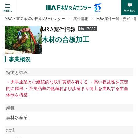
無料相談
MENU
M&A・事業承継の日本M&Aセンター
案件情報
M&A案件一覧（売却・
M&A案件情報
No.17037
木材の合板加工
事業概況
特徴と強み
・大手企業との継続的な取引実績を有する ・高い収益性を安定
的に確保 ・不良品率の低減および歩留まり向上を実現する生産
体制を構築
業種
農林水産業
地域