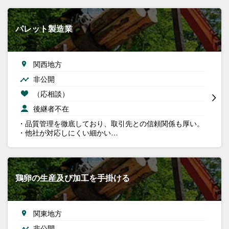
パレット製造業
関西地方
非公開
（応相談）
後継者不在
・品質管理を徹底しており、取引先との信頼関係も厚い。
・他社が対応しにくい細かい…
鶏卵の生産及び加工を手掛ける
関東地方
非公開