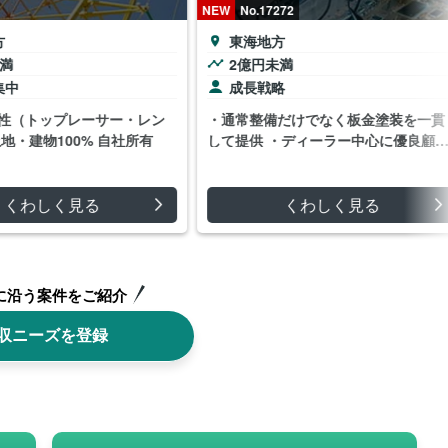
NEW
No.17272
東海地方
満
2億円未満
中
成長戦略
性（トップレーサー・レン
・通常整備だけでなく板金塗装を一貫
地・建物100% 自社所有
して提供 ・ディーラー中心に優良顧客
多数取引
くわしく見る
くわしく見る
に沿う案件をご紹介
収ニーズを登録