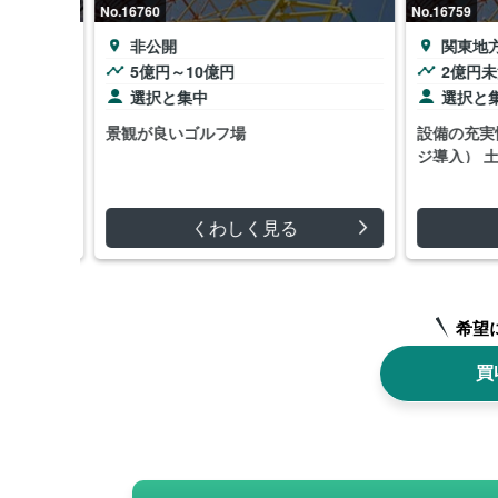
No.16760
No.16759
非公開
関東地方
5億円～10億円
2億円未
選択と集中
選択と集
 ・自社
景観が良いゴルフ場
設備の充実
能
ジ導入） 土
くわしく見る
希望
買