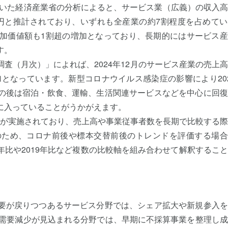
用いた経済産業省の分析によると、サービス業（広義）の収入
98兆円と推計されており、いずれも全産業の約7割程度を占めて
、付加価値額も1割超の増加となっており、長期的にはサービス
す。
査（月次）」によれば、2024年12月のサービス産業の売上
の増加となっています。新型コロナウイルス感染症の影響により20
の後は宿泊・飲食、運輸、生活関連サービスなどを中心に回復
に入っていることがうかがえます。
替えが実施されており、売上高や事業従事者数を長期で比較する
のため、コロナ前後や標本交替前後のトレンドを評価する場合
比や2019年比など複数の比較軸を組み合わせて解釈するこ
要が戻りつつあるサービス分野では、シェア拡大や新規参入を
な需要減少が見込まれる分野では、早期に不採算事業を整理し