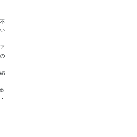
不
い
理ア
入の
編
・飲
テ・