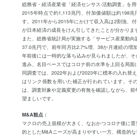
総務省・経済産業省「経済センサス‐活動調査」を
2015年時点で約1,113兆円、付加価値額は約1
す。2011年から2015年にかけて収入高は2割強
が日本経済の成長をけん引してきたことが分かりま
また、総務省統計局が実施する「サービス産業動向調
37.0兆円で、前年同月比2.7%増、38か月連続
年前後には一時的な落ち込みが見られましたが、そ
進み、名目ベースではコロナ前の水準を上回る局面
同調査では、2022年および2023年に標本の入れ
はリンク係数を用いた補正が行われています。そ
は、調査対象や定義変更の有無を確認しながら、前年
望ましいです。
M&A観点：
マクロの売上規模が大きく、なおかつコロナ後に需
的としたM&Aニーズが高まりやすい一方、構造的