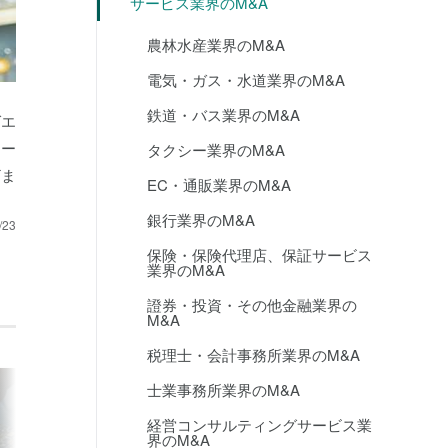
サービス業界のM&A
農林水産業界のM&A
電気・ガス・水道業界のM&A
鉄道・バス業界のM&A
ばエ
シー
タクシー業界のM&A
ざま
EC・通販業界のM&A
銀行業界のM&A
/23
保険・保険代理店、保証サービス
業界のM&A
證券・投資・その他金融業界の
M&A
税理士・会計事務所業界のM&A
士業事務所業界のM&A
ホテル・レストランの運営
国内外バランス
経営コンサルティングサービス業
向けを中心とし
界のM&A