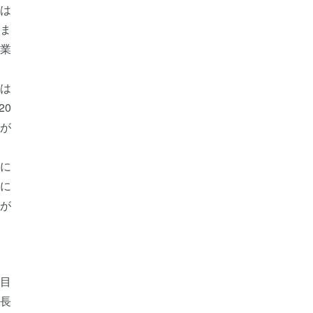
高は
いま
産業
高は
20
が
際に
に
とが
目
成長