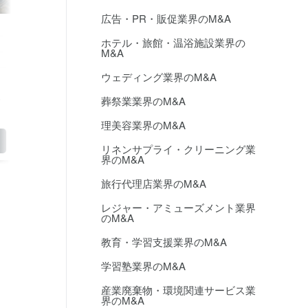
NEW
No.17294
NEW
No.17243
広告・PR・販促業界のM&A
北海道
関西地方
ホテル・旅館・温浴施設業界の
2億円未満
非公開
M&A
選択と集中
成長戦略
ウェディング業界のM&A
オーシャンビューの客室あり 当地域の
・企業向けを中心に豊
観光名所に近い立地にある
国内と海外のバラン
葬祭業業界のM&A
ランスがよ…
理美容業界のM&A
くわしく見る
くわし
リネンサプライ・クリーニング業
界のM&A
旅行代理店業界のM&A
レジャー・アミューズメント業界
のM&A
教育・学習支援業界のM&A
学習塾業界のM&A
産業廃棄物・環境関連サービス業
界のM&A