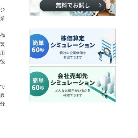
ジ
業
。
作
製
雇用
後
で
異
分