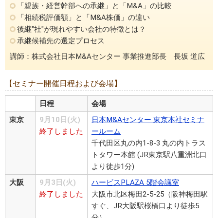
「親族・経営幹部への承継」と「M&A」の比較
「相続税評価額」と「M&A株価」の違い
後継"社"が現れやすい会社の特徴とは？
承継候補先の選定プロセス
講師：株式会社日本M&Aセンター 事業推進部長 長坂 道広
【セミナー開催日程および会場】
日程
会場
東京
9月10日(火)
日本M&Aセンター 東京本社セミナ
終了しました
ールーム
千代田区丸の内1-8-3 丸の内トラス
トタワー本館 (JR東京駅八重洲北口
より徒歩1分)
大阪
9月3日(火)
ハービスPLAZA 5階会議室
終了しました
大阪市北区梅田2-5-25（阪神梅田駅
すぐ、JR大阪駅桜橋口より徒歩5
分）