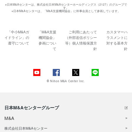
※日本M&Aセンターは、株式会社日本M&Aセンターホールディングス（2127）のグループで
す。
※日本M&Aセンターは、「M&A支援機関協会」に幹事会員として参画しています。
「中小M&Aガ
「M&A支援
ご利用にあたって
カスタマーハ
イドライン」の
機関協会」
（外部送信ポリシー
ラスメントに
遵守について
参画につい
等）
個人情報保護方
対する基本方
て
針
針
© Nihon M&A Center Inc.
日本M&Aセンターグループ
M&A
株式会社日本M&Aセンター