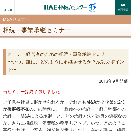
無料相談
MENU
M&Aセミナー
相続・事業承継セミナー
オーナー経営者のための相続・事業承継セミナー
〜いつ、誰に、どのように承継させるか？成功のポイン
ト〜
2013年9月開催
当セミナーは終了致しました。
ご子息や社員に継がせられるか、それとも
M&A
か？企業の2/3
が
後継者不在
のこの時代に、「親族への承継」「経営幹部への
承継」「M&Aによる承継」と、どの承継方法が最良の選択なの
か。さらに相続税・消費税の税率もアップ。いつ、どのように
実行すれば、ご家族・従業員が幸せになり、会社が発展・継続