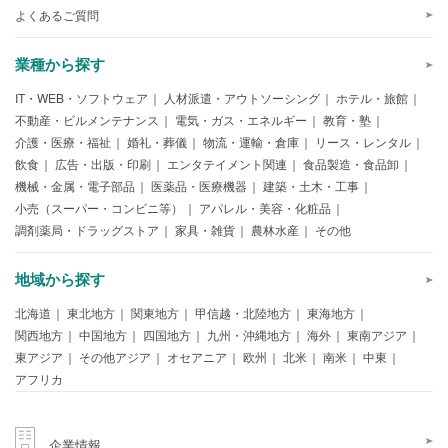
よくあるご質問
業種から探す
IT・WEB・ソフトウェア
人材派遣・アウトソーシング
ホテル・旅館
不動産・ビルメンテナンス
電気・ガス・エネルギー
教育・塾
介護・医療・福祉
婚礼・葬儀
物流・運輸・倉庫
リース・レンタル
飲食
広告・出版・印刷
エンタテイメント関連
食品製造・食品卸
機械・金属・電子部品
医薬品・医療機器
建築・土木・工事
小売（スーパー・コンビニ等）
アパレル・美容・化粧品
調剤薬局・ドラッグストア
家具・雑貨
農林水産
その他
地域から探す
北海道
東北地方
関東地方
甲信越・北陸地方
東海地方
関西地方
中国地方
四国地方
九州・沖縄地方
海外
東南アジア
東アジア
その他アジア
オセアニア
欧州
北米
南米
中東
アフリカ
企業情報