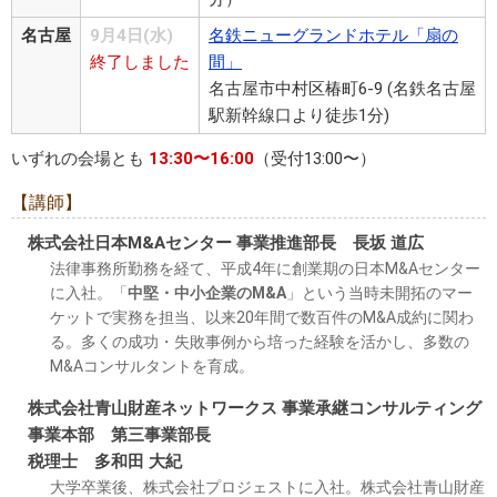
名古屋
9月4日(水)
名鉄ニューグランドホテル「扇の
終了しました
間」
名古屋市中村区椿町6-9 (名鉄名古屋
駅新幹線口より徒歩1分)
いずれの会場とも
13:30〜16:00
（受付13:00〜）
【講師】
株式会社日本M&Aセンター 事業推進部長 長坂 道広
法律事務所勤務を経て、平成4年に創業期の日本M&Aセンター
に入社。「
中堅・中小企業のM&A
」という当時未開拓のマー
ケットで実務を担当、以来20年間で数百件のM&A成約に関わ
る。多くの成功・失敗事例から培った経験を活かし、多数の
M&Aコンサルタントを育成。
株式会社青山財産ネットワークス 事業承継コンサルティング
事業本部 第三事業部長
税理士 多和田 大紀
大学卒業後、株式会社プロジェストに入社。株式会社青山財産