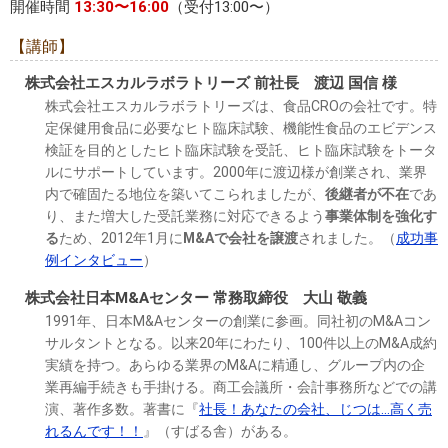
開催時間
13:30〜16:00
（受付13:00〜）
【講師】
株式会社エスカルラボラトリーズ 前社長 渡辺 国信 様
株式会社エスカルラボラトリーズは、食品CROの会社です。特
定保健用食品に必要なヒト臨床試験、機能性食品のエビデンス
検証を目的としたヒト臨床試験を受託、ヒト臨床試験をトータ
ルにサポートしています。2000年に渡辺様が創業され、業界
内で確固たる地位を築いてこられましたが、
後継者が不在
であ
り、また増大した受託業務に対応できるよう
事業体制を強化す
る
ため、2012年1月に
M&Aで会社を譲渡
されました。（
成功事
例インタビュー
）
株式会社日本M&Aセンター 常務取締役 大山 敬義
1991年、日本M&Aセンターの創業に参画。同社初のM&Aコン
サルタントとなる。以来20年にわたり、100件以上のM&A成約
実績を持つ。あらゆる業界のM&Aに精通し、グループ内の企
業再編手続きも手掛ける。商工会議所・会計事務所などでの講
演、著作多数。著書に『
社長！あなたの会社、じつは…高く売
れるんです！！
』（すばる舎）がある。