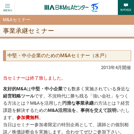
無料相談
MENU
M&Aセミナー
事業承継セミナー
中堅・中小企業のためのM&Aセミナー（水戸）
2013年4月開催
当セミナーは終了致しました。
友好的M&A
は
中堅・中小企業
でも数多く実施されている身近な
経営戦略ツール
です。不況時代に勝ち残る「強い会社」をつく
る方法とは？M&Aを活用した
円滑な事業承継
の方法とは？経営
課題を解決するための
M&A活用法を、事例を交えて説明
いたし
ます。
参加費無料
。
当日はセミナー参加者限定の特別企画として、講師との個別相
談／株価診断会を実施します。合わせてぜひご参加下さい。