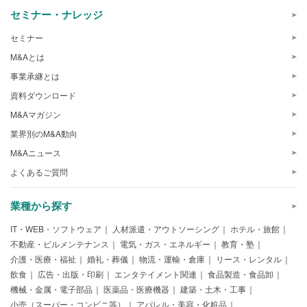
セミナー・ナレッジ
セミナー
M&Aとは
事業承継とは
資料ダウンロード
M&Aマガジン
業界別のM&A動向
M&Aニュース
よくあるご質問
業種から探す
IT・WEB・ソフトウェア
人材派遣・アウトソーシング
ホテル・旅館
不動産・ビルメンテナンス
電気・ガス・エネルギー
教育・塾
介護・医療・福祉
婚礼・葬儀
物流・運輸・倉庫
リース・レンタル
飲食
広告・出版・印刷
エンタテイメント関連
食品製造・食品卸
機械・金属・電子部品
医薬品・医療機器
建築・土木・工事
小売（スーパー・コンビニ等）
アパレル・美容・化粧品