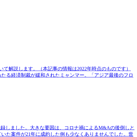
て解説します。（本記事の情報は2022年時点のものです）
、長年にわたる経済制裁が緩和されたミャンマー。「アジア最後のフロ
去最多を記録しました。大きな要因は、コロナ禍によるM&Aの後倒しと
れていた案件が21年に成約した例も少なくありませんでした。世