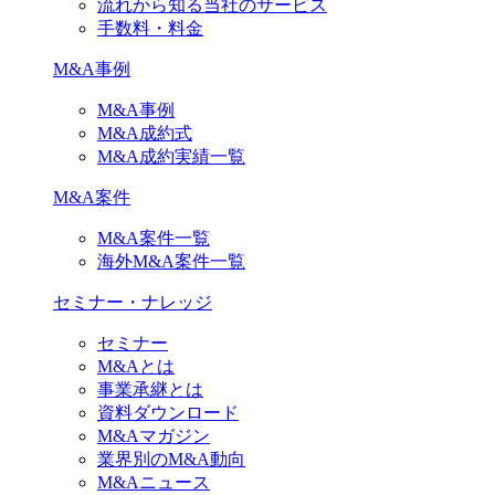
流れから知る当社のサービス
手数料・料金
M&A事例
M&A事例
M&A成約式
M&A成約実績一覧
M&A案件
M&A案件一覧
海外M&A案件一覧
セミナー・ナレッジ
セミナー
M&Aとは
事業承継とは
資料ダウンロード
M&Aマガジン
業界別のM&A動向
M&Aニュース