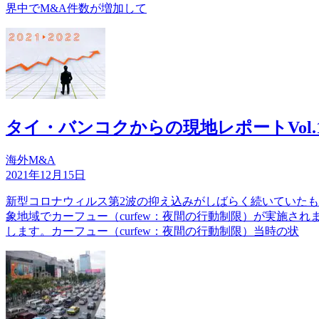
界中でM&A件数が増加して
タイ・バンコクからの現地レポートVol
海外M&A
2021年12月15日
新型コロナウィルス第2波の抑え込みがしばらく続いていたも
象地域でカーフュー（curfew：夜間の行動制限）が実施
します。カーフュー（curfew：夜間の行動制限）当時の状