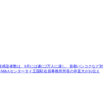
規感染者数は、8月には遂に2万人に達し、首都バンコクなど対
本M&Aセンタータイ王国駐在員事務所所長の井直大がお伝え