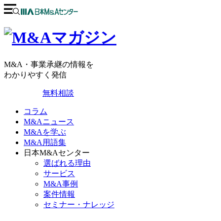
M&A・事業承継の情報を
わかりやすく発信
無料相談
コラム
M&Aニュース
M&Aを学ぶ
M&A用語集
日本M&Aセンター
選ばれる理由
サービス
M&A事例
案件情報
セミナー・ナレッジ