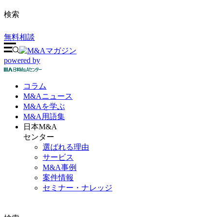
検索
無料相談
powered by
コラム
M&A
ニュース
M&Aを
学ぶ
M&A
用語集
日本M&A
センター
選ばれる理由
サービス
M&A事例
案件情報
セミナー・ナレッジ