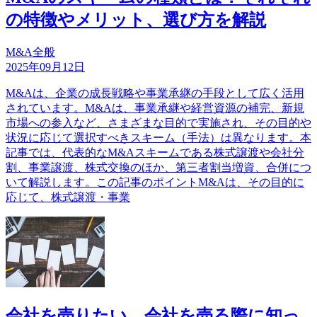
の特徴やメリット、選び方を解説
M&A全般
2025年09月12日
M&Aは、企業の成長戦略や事業承継の手段として広く活用
されています。M&Aは、事業承継や経営資源の補完、新規
市場への参入など、さまざまな目的で実施され、その目的や
状況に応じて選択すべきスキーム（手法）は異なります。本
記事では、代表的なM&Aスキームである株式譲渡や会社分
割、事業譲渡、株式交換のほか、第三者割当増資、合併につ
いて解説します。この記事のポイントM&Aは、その目的に
応じて、株式譲渡・事業
会社を売りたい。会社を売る際に知っ