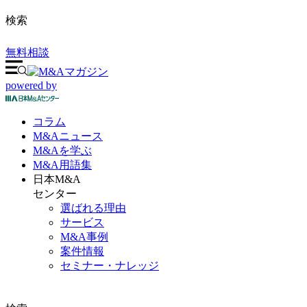
検索
無料相談
powered by
コラム
M&A
ニュース
M&Aを
学ぶ
M&A
用語集
日本M&A
センター
選ばれる理由
サービス
M&A事例
案件情報
セミナー・ナレッジ