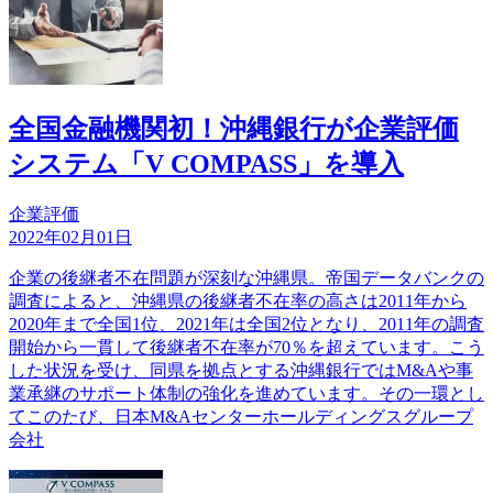
全国金融機関初！沖縄銀行が企業評価
システム「V COMPASS」を導入
企業評価
2022年02月01日
企業の後継者不在問題が深刻な沖縄県。帝国データバンクの
調査によると、沖縄県の後継者不在率の高さは2011年から
2020年まで全国1位、2021年は全国2位となり、2011年の調査
開始から一貫して後継者不在率が70％を超えています。こう
した状況を受け、同県を拠点とする沖縄銀行ではM&Aや事
業承継のサポート体制の強化を進めています。その一環とし
てこのたび、日本M&Aセンターホールディングスグループ
会社