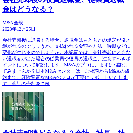
金はどうなる？
M&A全般
2023年12月25日
会社売却後に退職する場合、退職金はもともとの規定が引き
継がれるのでしょうか。支払われる金額や方法、時期などに
変化が生じるのでしょうか。本記事では、会社売却にともな
い退職者が出た場合の従業員や役員の退職金、注意すべきポ
イントについて解説します。M&Aのプロに、まずは相談し
てみませんか？日本M&Aセンターは、ご相談からM&Aの成
約まで、経験豊富なM&Aのプロが丁寧にサポートいたしま
す。会社の売却をご検