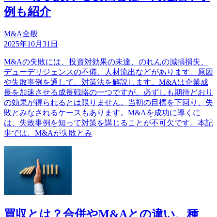
例も紹介
M&A全般
2025年10月31日
M&Aの失敗には、投資対効果の未達、のれんの減損損失、
デューデリジェンスの不備、人材流出などがあります。原因
や失敗事例を通して、対策法を解説します。M&Aは企業成
長を加速させる成長戦略の一つですが、必ずしも期待どおり
の効果が得られるとは限りません。当初の目標を下回り、失
敗とみなされるケースもあります。M&Aを成功に導くに
は、失敗事例を知って対策を講じることが不可欠です。本記
事では、M&Aが失敗とみ
買収とは？合併やM&Aとの違い、種