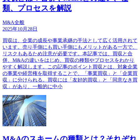
類、プロセスを解説
M&A全般
2025年10月28日
買収は、企業の成長や事業承継の手法として広く活用されて
います。売り手側にも買い手側にもメリットがある一方で、
リスクもあるため注意が必要です。本記事では、買収と合
併、M&Aの違いをはじめ、買収の種類やプロセスをわかり
やすく解説します。この記事のポイント買収とは、対象企業
の事業や経営権を取得することで、「事業買収」と「企業買
収」に分けられる。買収には「友好的買収」と「同意なき買
収」があり、一般的に中小
M&Aのスキームの種類とは？それぞれ