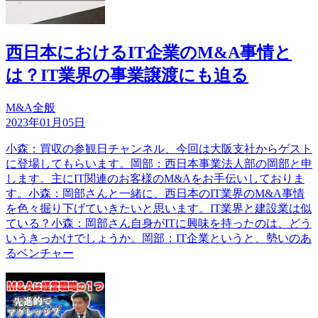
西日本におけるIT企業のM&A事情と
は？IT業界の事業譲渡にも迫る
M&A全般
2023年01月05日
小森：買収の参観日チャンネル、今回は大阪支社からゲスト
に登場してもらいます。岡部：西日本事業法人部の岡部と申
します。主にIT関連のお客様のM&Aをお手伝いしておりま
す。小森：岡部さんと一緒に、西日本のIT業界のM&A事情
を色々掘り下げていきたいと思います。IT業界と建設業は似
ている？小森：岡部さん自身がITに興味を持ったのは、どう
いうきっかけでしょうか。岡部：IT企業というと、勢いのあ
るベンチャー