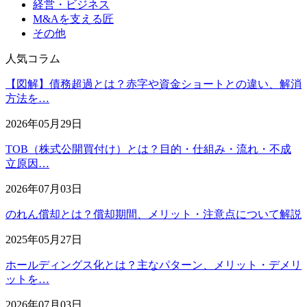
経営・ビジネス
M&Aを支える匠
その他
人気コラム
【図解】債務超過とは？赤字や資金ショートとの違い、解消
方法を…
2026年05月29日
TOB（株式公開買付け）とは？目的・仕組み・流れ・不成
立原因…
2026年07月03日
のれん償却とは？償却期間、メリット・注意点について解説
2025年05月27日
ホールディングス化とは？主なパターン、メリット・デメリ
ットを…
2026年07月03日