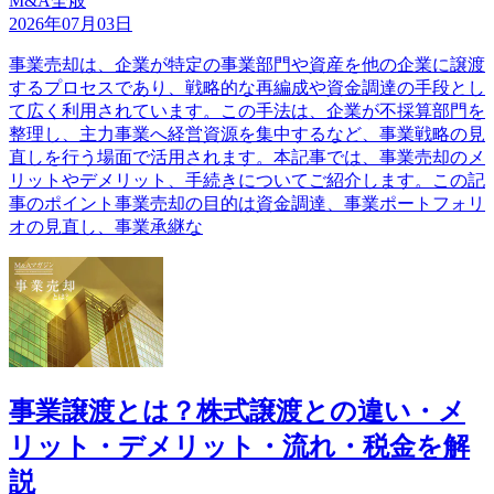
M&A全般
2026年07月03日
事業売却は、企業が特定の事業部門や資産を他の企業に譲渡
するプロセスであり、戦略的な再編成や資金調達の手段とし
て広く利用されています。この手法は、企業が不採算部門を
整理し、主力事業へ経営資源を集中するなど、事業戦略の見
直しを行う場面で活用されます。本記事では、事業売却のメ
リットやデメリット、手続きについてご紹介します。この記
事のポイント事業売却の目的は資金調達、事業ポートフォリ
オの見直し、事業承継な
事業譲渡とは？株式譲渡との違い・メ
リット・デメリット・流れ・税金を解
説