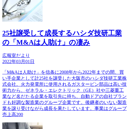
25社譲受して成長するハシダ技研工業
の「M&Aは人助け」の凄み
広報室だより
2022年03月01日
「M&Aは人助け」を信条に2008年から2022年までの間、買
い手企業として計25社を譲受した大阪市のハシダ技研工業株
式会社。火力発電所に使用されるガスタービン部品は高い技
術力から、ゼネラル・エレクトリック（GE）社や三菱重工
業など名だたる企業を取引先に持ち、自動ドアの自社ブラン
ドも好調な製造業のグループ企業です。後継者のいない製造
業を譲り受けながら成長を果たしています。事業はグループ
売上高200