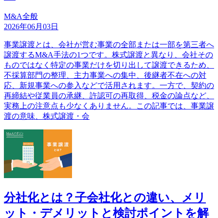
M&A全般
2026年06月03日
事業譲渡とは、会社が営む事業の全部または一部を第三者へ
譲渡するM&A手法の1つです。株式譲渡と異なり、会社その
ものではなく特定の事業だけを切り出して譲渡できるため、
不採算部門の整理、主力事業への集中、後継者不在への対
応、新規事業への参入などで活用されます。一方で、契約の
再締結や従業員の承継、許認可の再取得、税金の論点など、
実務上の注意点も少なくありません。この記事では、事業譲
渡の意味、株式譲渡・会
分社化とは？子会社化との違い、メリ
ット・デメリットと検討ポイントを解