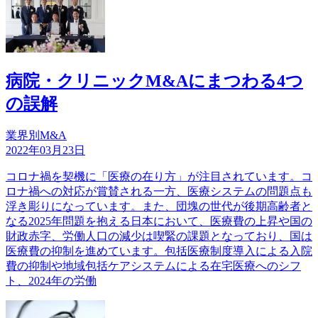
病院・クリニックM&Aにまつわる4つ
の誤解
業界別M&A
2022年03月23日
コロナ禍を契機に「医療の在り方」が注目されています。コ
ロナ禍への対応が賞賛される一方、医療システムの問題点も
浮き彫りになっています。また、団塊の世代が後期高齢者と
なる2025年問題を抱える日本において、医療費の上昇や国の
財政赤字、労働人口の減少は喫緊の課題となっており、国は
医療費の抑制を進めています。包括医療制度導入による入院
費の抑制や地域包括ケアシステムによる在宅医療へのシフ
ト、2024年の労働