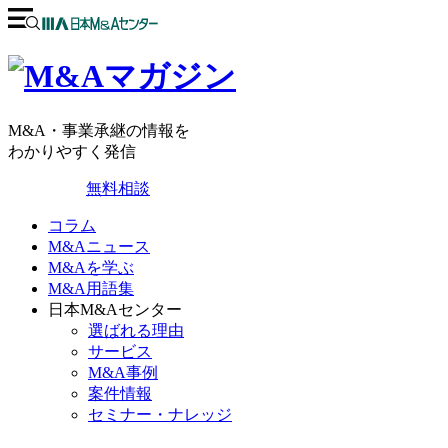
M&A・事業承継の情報を
わかりやすく発信
無料相談
コラム
M&Aニュース
M&Aを学ぶ
M&A用語集
日本M&Aセンター
選ばれる理由
サービス
M&A事例
案件情報
セミナー・ナレッジ