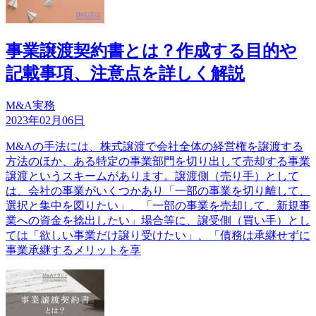
事業譲渡契約書とは？作成する目的や
記載事項、注意点を詳しく解説
M&A実務
2023年02月06日
M&Aの手法には、株式譲渡で会社全体の経営権を譲渡する
方法のほか、ある特定の事業部門を切り出して売却する事業
譲渡というスキームがあります。譲渡側（売り手）として
は、会社の事業がいくつかあり「一部の事業を切り離して、
選択と集中を図りたい」、「一部の事業を売却して、新規事
業への資金を捻出したい」場合等に、譲受側（買い手）とし
ては「欲しい事業だけ譲り受けたい」、「債務は承継せずに
事業承継するメリットを享