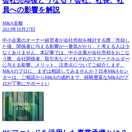
会社売却後どうなる？会社、社長、社
員への影響を解説
M&A全般
2023年10月27日
中小企業のオーナー経営者が会社売却を検討する際「売却し
た後、関係者に与える影響が一番気がかり」と考える人は少
なくありません。本記事では、中小企業が会社売却をおこな
う際、会社関係者、取引先などそれぞれのステークホルダー
に与える影響、メリット、注意点についてご紹介します。
M&Aのプロに、まずは相談してみませんか？日本M&Aセン
ターは、ご相談からM&Aの成約まで、経験豊富なM&Aのプ
ロが丁寧にサポートい