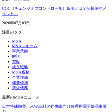
COC（チェンジオブコントロール）条項とは？記載例やメ
リット…
2026年07月03日
注目のタグ
M&A
M&Aスキーム
事業承継
解説
買収
成長戦略
M&A税務
企業評価
偶発債務
簿外債務
最新のM&Aニュース
日本特殊陶業、米Wells社の自動車向け修理用電子部品事業
を…