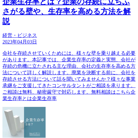
企業生存率とは？企業の存続に立ちふ
さがる壁や、生存率を高める方法を解
説
経営・ビジネス
2023年04月03日
会社を存続させていくためには、様々な壁を乗り越える必要
があります。本記事では、企業生存率の定義と実態、会社が
存続の危機に立たされる主な理由、会社の生存率を高める方
法について詳しく解説します。廃業を決断する前に、会社を
存続させる方法について話を聞いてみませんか？様々な事業
承継をご支援してきたコンサルタントがご相談を承ります。
ご相談は無料、秘密厳守で対応します。無料相談はこちら企
業生存率とは企業生存率