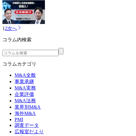
1
2
次へ
コラム内検索
コラムカテゴリ
M&A全般
事業承継
M&A実務
企業評価
M&A法務
業界別M&A
海外M&A
PMI
調査データ
広報室だより