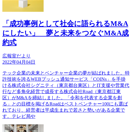
「成功事例として社会に語られるM&A
にしたい」 夢と未来をつなぐM&A成
約式
広報室だより
2022年04月04日
テック企業の未来とベンチャー企業の夢が結ばれました。特
許技術を誇るWEBプッシュ通知サービス「COINs」を手掛
ける株式会社シグニティ（東京都台東区）とIT支援や営業代
行など多角化経営で成長する株式会社Road（東京都江東
区）がM&Aを締結しました。「令和を代表する企業を創
る」との目標を掲げるRoadはベストベンチャー100にも選ば
れており、経営者は平成生まれで若さと勢いがある企業で
す。テレビ局や