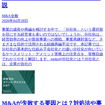
説
M&A全般
2026年04月28日
事業の成長や再編を検討する中で、「分社化」という選択肢
を目にする経営者も多いのではないでしょうか。分社化は、
経営効率の向上や新規事業への挑戦、事業承継対策など、さ
まざまな目的で活用される組織再編手法です。本記事では、
分社化の基本的な仕組み子会社化との違い分社化が向いてい
るケースメリット・デメリット実務上の注意点を、実務目線
でわかりやすく解説します。mokuji]分社化とは？分社化と
は、企業が自社の
M&Aが失敗する要因とは？対処法や事