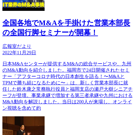
全国各地でM&Aを手掛けた営業本部長
の全国行脚セミナーが開幕！
広報室だより
2022年11月29日
日本M&Aセンターが提供するM&Aの総合サービスや、九州
のM&A動向を紹介しました。福岡市で24日開催されたセミ
ナー「アフターコロナ時代の日本創生を語る！〜M&Aと
TPMで勝ち組になるために〜」は、新しく営業本部長に就
任した鈴木康之常務執行役員と福岡支店の瀬戸大樹シニアチ
ーフが登壇。事業承継で増加する第三者承継や九州における
M&A動向を解説しました。当日は200人が来場し、オンライ
ン視聴を含めて約