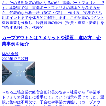
ん。その意思決定の軸となるのが「事業ポートフォリオ」で
す。本記事では、事業ポートフォリオの基本的な考え方か
ら、代表的な分析手法（BCG・GE）、作り方、実務での活
用ポイントまでを体系的に解説します。この記事のポイント
複数事業を分析し、経営資源の配分（投資・維持・撤退）を
判断する枠組み。代表的
カーブアウトとは？メリットや課題、進め方、企
業事例を紹介
M&A全般
2023年12月27日
～ある上場企業の経営企画部長の悩み～社長から「事業ポー
トフォリオ見直しに着手せよ」という指示を受けました。選
択と集中は不可欠で、子会社や事業の切離し（カーブアウ