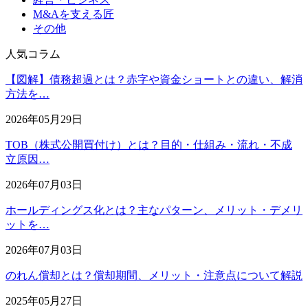
M&Aを支える匠
その他
人気コラム
【図解】債務超過とは？赤字や資金ショートとの違い、解消
方法を…
2026年05月29日
TOB（株式公開買付け）とは？目的・仕組み・流れ・不成
立原因…
2026年07月03日
ホールディングス化とは？主なパターン、メリット・デメリ
ットを…
2026年07月03日
のれん償却とは？償却期間、メリット・注意点について解説
2025年05月27日