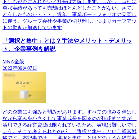
ト）も視野に入れたいと社長は力説します。しかし、当社は
買収実績があっても売却はほとんどしたことがない。さて、
どうしたものか・・・。近年、事業ポートフォリオの見直し
に伴う、グループ会社や事業の切り離し、つまりカーブアウ
トの動きが加速しています
「選択と集中」とは？手法やメリット・デメリッ
ト、企業事例を解説
M&A全般
2022年09月07日
どの企業にも強みと弱みがあります。すべての強みを伸ばし
ながら弱みを小さくして事業成長を図るのが理想的ですが、
活用できる経営資源は限られているため、実現は難しいでし
ょう。そこで考えられたのが、「選択と集中」という経営戦
略です。本記事では、「選択と集中」とはどのような経営戦