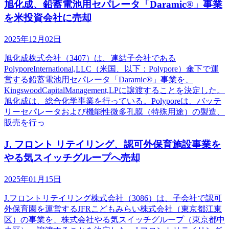
旭化成、鉛蓄電池用セパレータ「Daramic®」事業
を米投資会社に売却
2025年12月02日
旭化成株式会社（3407）は、連結子会社である
PolyporeInternational,LLC（米国、以下：Polypore）傘下で運
営する鉛蓄電池用セパレータ「Daramic®」事業を、
KingswoodCapitalManagement,LPに譲渡することを決定した。
旭化成は、総合化学事業を行っている。Polyporeは、バッテ
リーセパレータおよび機能性微多孔膜（特殊用途）の製造、
販売を行っ
J. フロント リテイリング、認可外保育施設事業を
やる気スイッチグループへ売却
2025年01月15日
J.フロントリテイリング株式会社（3086）は、子会社で認可
外保育園を運営するJFRこどもみらい株式会社（東京都江東
区）の事業を、株式会社やる気スイッチグループ（東京都中