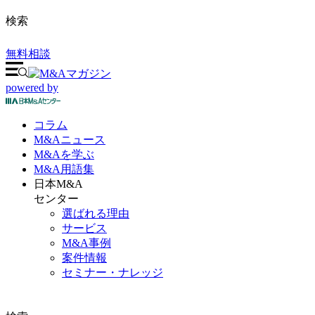
検索
無料相談
powered by
コラム
M&A
ニュース
M&Aを
学ぶ
M&A
用語集
日本M&A
センター
選ばれる理由
サービス
M&A事例
案件情報
セミナー・ナレッジ