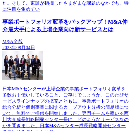
た。そして、東証が指摘したさまざまな課題のなかでも、特
に注目を集めてい
事業ポートフォリオ変革をバックアップ！M&A仲
介最大手による上場企業向け新サービスとは
M&A全般
2023年08月04日
日本M&Aセンターが上場企業の事業ポートフォリオ変革を
多数お手伝いしていること、ご存じでしょうか。このたびサ
ービスラインナップの拡充とともに、事業ポートフォリオの
総合分析と個別事業に関するカーブアウト分析の簡易版につ
いて、無料でご提供を開始しました。専門チームを率いる西
川大介成長戦略開発センター長に、どのようなサービスなの
かを聞きました。日本M&Aセンター成長戦略開発センター