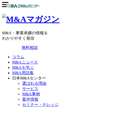
M&A・事業承継の情報を
わかりやすく発信
無料相談
コラム
M&Aニュース
M&Aを学ぶ
M&A用語集
日本M&Aセンター
選ばれる理由
サービス
M&A事例
案件情報
セミナー・ナレッジ