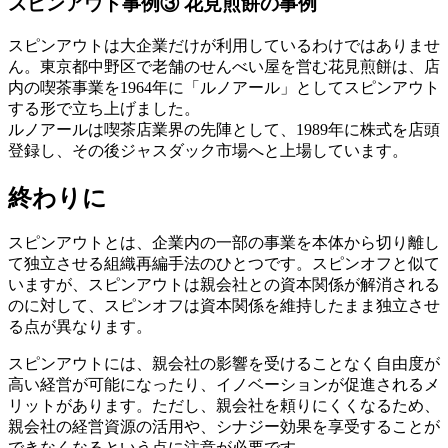
スピンアウト事例③ 花見煎餅の事例
スピンアウトは大企業だけが利用しているわけではありませ
ん。東京都中野区で老舗のせんべい屋を営む花見煎餅は、店
内の喫茶事業を1964年に「ルノアール」としてスピンアウト
する形で立ち上げました。
ルノアールは喫茶店業界の先陣として、1989年に株式を店頭
登録し、その後ジャスダック市場へと上場しています。
終わりに
スピンアウトとは、企業内の一部の事業を本体から切り離し
て独立させる組織再編手法のひとつです。スピンオフと似て
いますが、スピンアウトは親会社との資本関係が解消される
のに対して、スピンオフは資本関係を維持したまま独立させ
る点が異なります。
スピンアウトには、親会社の影響を受けることなく自由度が
高い経営が可能になったり、イノベーションが促進されるメ
リットがあります。ただし、親会社を頼りにくくなるため、
親会社の経営資源の活用や、シナジー効果を享受することが
できなくなるという点に注意が必要です。