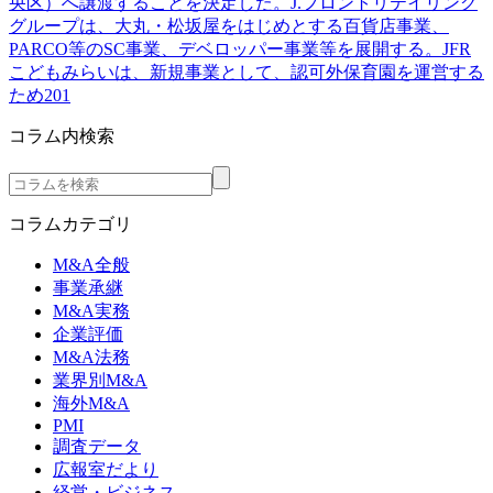
央区）へ譲渡することを決定した。J.フロントリテイリング
グループは、大丸・松坂屋をはじめとする百貨店事業、
PARCO等のSC事業、デベロッパー事業等を展開する。JFR
こどもみらいは、新規事業として、認可外保育園を運営する
ため201
コラム内検索
コラムカテゴリ
M&A全般
事業承継
M&A実務
企業評価
M&A法務
業界別M&A
海外M&A
PMI
調査データ
広報室だより
経営・ビジネス