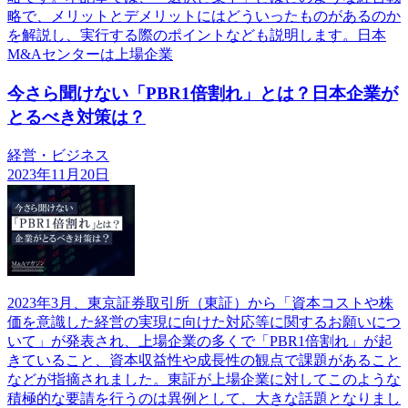
略で、メリットとデメリットにはどういったものがあるのか
を解説し、実行する際のポイントなども説明します。日本
M&Aセンターは上場企業
今さら聞けない「PBR1倍割れ」とは？日本企業が
とるべき対策は？
経営・ビジネス
2023年11月20日
2023年3月、東京証券取引所（東証）から「資本コストや株
価を意識した経営の実現に向けた対応等に関するお願いにつ
いて」が発表され、上場企業の多くで「PBR1倍割れ」が起
きていること、資本収益性や成長性の観点で課題があること
などが指摘されました。東証が上場企業に対してこのような
積極的な要請を行うのは異例として、大きな話題となりまし