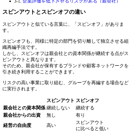
3-1.
企業評価を低下させるリスクがある（親会社）
3-2.
親会社のブランド・経営資源を活用できなくなる
スピンアウトとスピンオフの違い
（新会社）
3-3.
従業員のモチベーションを低下させる可能性があ
スピンアウトと似ている言葉に、「スピンオフ」がありま
る（新会社）
す。
4.
スピンアウトを行った企業事例
4-1.
スピンアウト事例① 良品計画の場合
スピンオフも、同様に特定の部門を切り離して独立させる組
4-2.
スピンアウト事例② 東芝メモリ（現KIOXIA）の
織再編手法です。
事例
しかし、スピンオフは親会社との資本関係が継続する点がス
4-3.
スピンアウト事例③ 花見煎餅の事例
ピンアウトと異なります。
5.
終わりに
そのため、親会社が保有するブランドや顧客ネットワークを
5-1.
著者
引き続き利用することができます。
リスクの高い事業に取り組む、グループを再編する場合など
に実行されます。
スピンアウト
スピンオフ
親会社との資本関係
継続しない
継続する
親会社からの出資
無し
有り
スピンアウト
経営の自由度
高い
に比べると低い