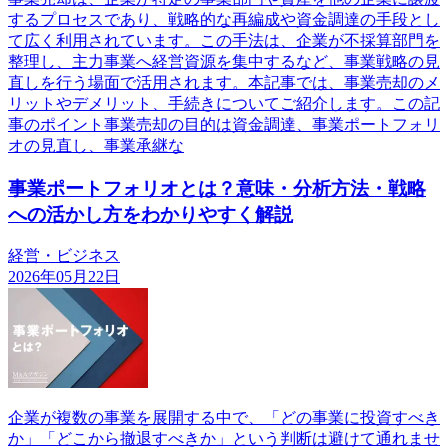
するプロセスであり、戦略的な再編成や資金調達の手段とし
て広く利用されています。この手法は、企業が不採算部門を
整理し、主力事業へ経営資源を集中するなど、事業戦略の見
直しを行う場面で活用されます。本記事では、事業売却のメ
リットやデメリット、手続きについてご紹介します。この記
事のポイント事業売却の目的は資金調達、事業ポートフォリ
オの見直し、事業承継な
事業ポートフォリオとは？意味・分析方法・戦略
への活かし方をわかりやすく解説
経営・ビジネス
2026年05月22日
企業が複数の事業を展開する中で、「どの事業に投資すべき
か」「どこから撤退すべきか」という判断は避けて通れませ