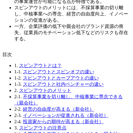
の事業運営が可能になる点が特徴である。
スピンアウトのメリットには、不採算事業の切り離
し、中核事業への専念、経営の自由度向上、イノベー
ションの促進がある。
一方、企業評価の低下や親会社のブランド資源の喪
失、従業員のモチベーション低下などのリスクも存在
する。
⽬次
1.
スピンアウトとは？
1-1.
スピンアウトとスピンオフの違い
1-2.
スピンアウトとカーブアウトの違い
1-3.
スピンアウトと社内ベンチャーの違い
2.
スピンアウトのメリット
2-1.
不採算事業を切り離し、中核事業に専念できる
（親会社）
2-2.
経営の自由度が高まる（新会社）
2-3.
イノベーションが促進される（新会社）
2-4.
投資家からの期待が高まる（新会社）
3.
スピンアウトの注意点