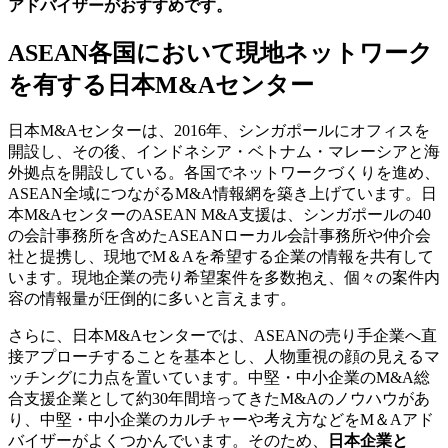
アドバイザーがおすすめです。
ASEAN各国において現地ネットワーク
を有する日本M&Aセンター
日本M&Aセンターは、2016年、シンガポールにオフィスを
開設し、その後、インドネシア・ベトナム・マレーシアと海
外拠点を開設している。各国でネットワークづくりを進め、
ASEAN全域につながるM&A情報網を築き上げています。日
本M&AセンターのASEAN M&A支援は、シンガポールの40
の会計事務所を含めたASEANローカル会計事務所や仲介会
社と提携し、現地でM＆Aを希望する企業の情報を共有して
います。現地企業の売り希望案件を多数抱え、個々の案件内
容の情報量が圧倒的に多いと言えます。
さらに、日本M&Aセンターでは、ASEANの売り手企業へ直
接アプローチすることを基本とし、人物重視の顔の見えるマ
ッチングに力点を置いています。中堅・中小企業のM&A総
合支援企業として約30年間培ってきたM&Aのノウハウがあ
り、中堅・中小企業のカルチャーや考え方などをM＆Aアド
バイザーがよくつかんでいます。そのため、
日本企業と