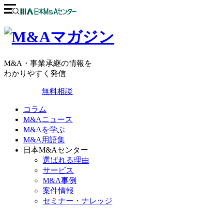
M&A・事業承継の情報を
わかりやすく発信
無料相談
コラム
M&Aニュース
M&Aを学ぶ
M&A用語集
日本M&Aセンター
選ばれる理由
サービス
M&A事例
案件情報
セミナー・ナレッジ