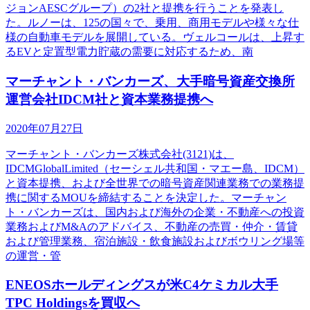
ジョンAESCグループ）の2社と提携を行うことを発表し
た。ルノーは、125の国々で、乗用、商用モデルや様々な仕
様の自動車モデルを展開している。ヴェルコールは、上昇す
るEVと定置型電力貯蔵の需要に対応するため、南
マーチャント・バンカーズ、大手暗号資産交換所
運営会社IDCM社と資本業務提携へ
2020年07月27日
マーチャント・バンカーズ株式会社(3121)は、
IDCMGlobalLimited（セーシェル共和国・マエー島、IDCM）
と資本提携、および全世界での暗号資産関連業務での業務提
携に関するMOUを締結することを決定した。マーチャン
ト・バンカーズは、国内および海外の企業・不動産への投資
業務およびM&Aのアドバイス、不動産の売買・仲介・賃貸
および管理業務、宿泊施設・飲食施設およびボウリング場等
の運営・管
ENEOSホールディングスが米C4ケミカル大手
TPC Holdingsを買収へ