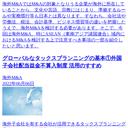
海外M&AではM&Aの対象となりうる企業が海外に所在して
いることから、文化や言語、宗教にはじまり、準拠するルー
ルや実務慣行等も日本とは異なります。すなわち、会社法や
労働法、税法、会計基準、ビジネス慣習等の違いを把握した
うえで、海外M&Aを検討する必要があります。そこで、今
回は海外M&A、特にASEAN（東南アジア諸国連合）域内に
おけるM&Aを検討する上で注意すべき事項の一部を紹介し
たいと思います。
グローバルなタックスプランニングの基本①外国
子会社配当益金不算入制度 活用のすすめ
海外M&A
2022年06月06日
海外子会社を有する会社が活用できるタックスプランニング