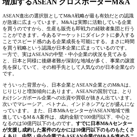
増加するASEAN クロスボーダーM&A
ASEAN進出の選択肢としてM&A戦略が最も有効だとの認識
が急速に広まっています。M&Aは実際に活動している企業
を買うのですから、生産も販売も即戦力の経験者集団と行う
ことができます。今あるマーケットにダイレクトに参入する
ことでスピード感のある企業成長を可能にする。まさに時間
を買う戦略という認識が日本企業に広まっているのです。
一方で、実はASEANの中堅・中小企業の状況を見てみる
と、日本と同様に後継者難が深刻な地域が多く、事業の譲渡
先を探していて、その相手先として人気なのが日本企業なの
です。
そういった背景から、日本企業とASEAN企業とのM&Aは、
じりじりと増加傾向にあります。ASEANの国別では、とり
わけシンガポール企業への出資や買収が抜きん出ています。
次いでマレーシア、ベトナム、インドネシアなどが盛んにな
っています。 また、日本M&AセンターがASEAN地域で推
進しているM＆A案件は、成約金額で100億円以下、中心と
なるのは50億円以下のものです。
すでに日本M&Aセンター
が支援し成約した案件のなかには10億円以下のものもたくさ
んあり、中堅・中小企業でもASEAN企業のM&Aを進めるこ