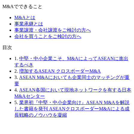
M&Aでできること
M&Aとは
事業承継とは
事業譲渡・会社譲渡をご検討の方へ
会社を買うことをご検討の方へ
⽬次
1.
中堅・中小企業こそ、M&AによってASEANに進出
するべき
2.
増加するASEAN クロスボーダーM&A
3.
ASEAN M&Aにおいても企業同士のマッチングが重
要
4.
ASEAN各国において現地ネットワークを有する日本
M&Aセンター
5.
業界初『中堅・中小企業向け』ASEAN M&Aを解説
した書籍を発刊 ASEANクロスボーダーM&Aによる成
長戦略のノウハウを凝縮