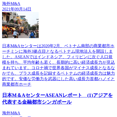
海外M&A
2021年09月14日
日本M&Aセンターは2020年2月、ベトナム南部の商業都市ホ
ーチミンに海外3拠点目となるベトナム現地法人を開設しま
した。ASEANではインドネシア、フィリピンに次ぐ人口規
模を持ち、平均年齢も若く、長期的に高い経済成長力が見込
まれています。コロナ禍で世界各国がマイナス成長となるな
かでも、プラス成長を記録するベトナムの経済成長力は魅力
的です。安価な労働力を武器にした高い成長力首都ハノイと
商業都市ホーチ
日本M＆AセンターASEANレポート (1)アジアを
代表する金融都市シンガポール
海外M&A