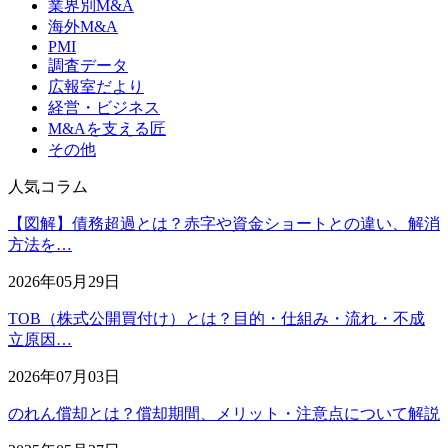
業界別M&A
海外M&A
PMI
調査データ
広報室だより
経営・ビジネス
M&Aを支える匠
その他
人気コラム
【図解】債務超過とは？赤字や資金ショートとの違い、解消
方法を…
2026年05月29日
TOB（株式公開買付け）とは？目的・仕組み・流れ・不成
立原因…
2026年07月03日
のれん償却とは？償却期間、メリット・注意点について解説