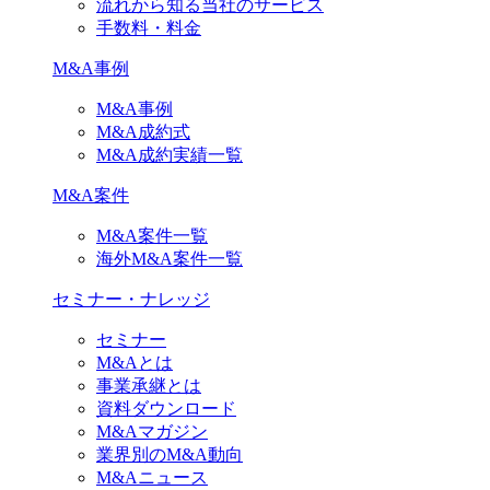
流れから知る当社のサービス
手数料・料金
M&A事例
M&A事例
M&A成約式
M&A成約実績一覧
M&A案件
M&A案件一覧
海外M&A案件一覧
セミナー・ナレッジ
セミナー
M&Aとは
事業承継とは
資料ダウンロード
M&Aマガジン
業界別のM&A動向
M&Aニュース