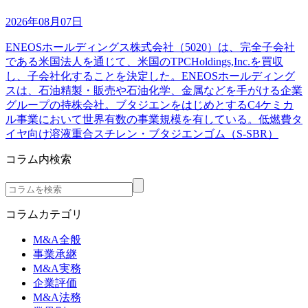
2026年08月07日
ENEOSホールディングス株式会社（5020）は、完全子会社
である米国法人を通じて、米国のTPCHoldings,Inc.を買収
し、子会社化することを決定した。ENEOSホールディング
スは、石油精製・販売や石油化学、金属などを手がける企業
グループの持株会社。ブタジエンをはじめとするC4ケミカ
ル事業において世界有数の事業規模を有している。低燃費タ
イヤ向け溶液重合スチレン・ブタジエンゴム（S-SBR）
コラム内検索
コラムカテゴリ
M&A全般
事業承継
M&A実務
企業評価
M&A法務