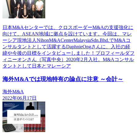
日本M&Aセンターでは、クロスボーダーM&Aの支援強化に
向けて、ASEAN地域に拠点を設けています。今回は、マレ
ーシア現地法人NihonM&ACenterMalaysiaSdn.Bhd.でM&Aコ
ンサルタントとして活躍するDaphnieOngさんに、入社の経
緯や今後の目標をインタビューしました！プロフィールダフ
ィニーオンさん（写真中央）2020年2月入社。M&Aコンサル
タントとして日本とマレーシア
海外M&Aでは現地特有の論点に注意 ～会計～
海外M&A
2022年06月17日