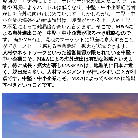
今回のコロナ禍によって、テレワーク化が進んだことで、距
離や国境によるハードルは低くなり、中堅・中小企業経営者
が目を海外に向けはじめています。しかしながら、中堅・中
小企業の海外への新規進出は、時間がかかる上、人的リソー
ス不足によって難易度が高いと言えます。
そこで、M&Aに
よる海外進出こそ、中堅・中小企業が取るべき戦略なので
す。
海外M&Aは、現地のマーケットに即座に参入すること
ができ、スピード感ある事業継続・拡大を実現できます。
人材やネットワークといった経営資源が限られている中堅・
中小企業こそ、M&Aによる海外進出は有効な戦略といえま
す。特に成長・拡大が著しいASEANは、地理的に日本に近
く、親日派も多い。人材マネジメントが行いやすいことが利
点です。中堅・中小企業こそ、M&AによってASEANに進出
すべきということです。