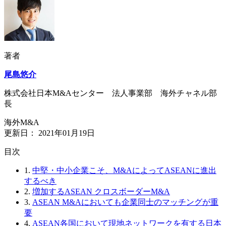
著者
尾島悠介
株式会社日本M&Aセンター 法人事業部 海外チャネル部
長
海外M&A
更新日：
2021年01月19日
⽬次
1.
中堅・中小企業こそ、M&AによってASEANに進出
するべき
2.
増加するASEAN クロスボーダーM&A
3.
ASEAN M&Aにおいても企業同士のマッチングが重
要
4.
ASEAN各国において現地ネットワークを有する日本