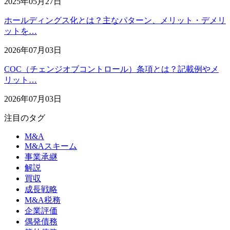
2025年05月27日
ホールディングス化とは？主なパターン、メリット・デメリ
ットを…
2026年07月03日
COC（チェンジオブコントロール）条項とは？記載例やメ
リット…
2026年07月03日
注目のタグ
M&A
M&Aスキーム
事業承継
解説
買収
成長戦略
M&A税務
企業評価
偶発債務