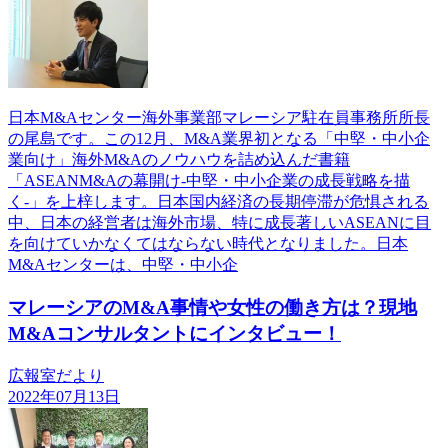
日本M&Aセンター海外事業部マレーシア駐在員事務所所長
の尾島です。この12月、M&A業界初となる「中堅・中小企
業向け」海外M&Aのノウハウを詰め込んだ書籍
「ASEANM&Aの幕開け-中堅・中小企業の成長戦略を描
く-」を上梓します。日本国内経済の長期停滞が危惧される
中、日本の経営者は海外市場、特に成長著しいASEANに目
を向けていかなくてはならない時代となりました。日本
M&Aセンターは、中堅・中小企
マレーシアのM&A事情や女性の働き方は？現地
M&Aコンサルタントにインタビュー！
広報室だより
2022年07月13日