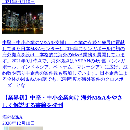
2021年09月10日
中堅・中小企業のM&Aを支援し、企業の存続と発展に貢献
してきた日本M&Aセンターは2016年にシンガポールに初の
海外拠点を設け、本格的に海外のM&A業務を展開していま
す。2021年9月時点で、海外拠点はASEANの4か国（シンガ
ポール、インドネシア、ベトナム、マレーシア）に広げ、成
約数や売り手企業の案件数も増加しています。日本企業によ
る全体のM＆Aの内訳でも、2割程度が海外案件のクロスボ
ーダーとな
【業界初】中堅・中小企業向け 海外M&Aをやさ
しく解説する書籍を発刊
海外M&A
2020年12月10日