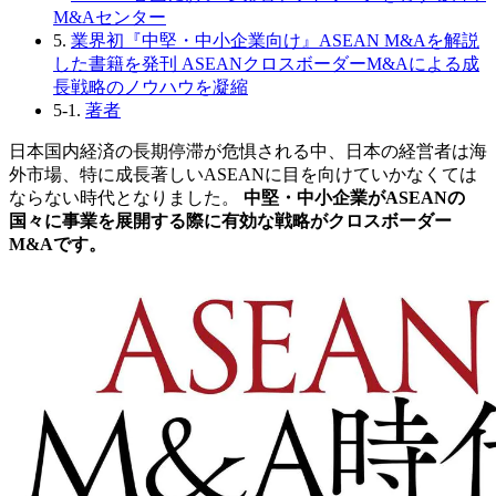
M&Aセンター
5.
業界初『中堅・中小企業向け』ASEAN M&Aを解説
した書籍を発刊 ASEANクロスボーダーM&Aによる成
長戦略のノウハウを凝縮
5-1.
著者
日本国内経済の長期停滞が危惧される中、日本の経営者は海
外市場、特に成長著しいASEANに目を向けていかなくては
ならない時代となりました。
中堅・中小企業がASEANの
国々に事業を展開する際に有効な戦略がクロスボーダー
M&Aです。