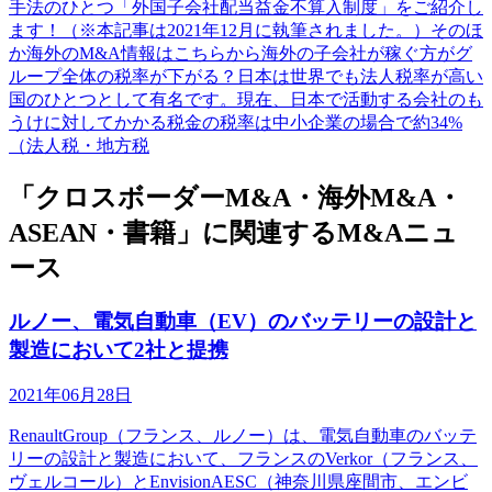
手法のひとつ「外国子会社配当益金不算入制度」をご紹介し
ます！（※本記事は2021年12月に執筆されました。）そのほ
か海外のM&A情報はこちらから海外の子会社が稼ぐ方がグ
ループ全体の税率が下がる？日本は世界でも法人税率が高い
国のひとつとして有名です。現在、日本で活動する会社のも
うけに対してかかる税金の税率は中小企業の場合で約34%
（法人税・地方税
「クロスボーダーM&A・海外M&A・
ASEAN・書籍」に関連するM&Aニュ
ース
ルノー、電気自動車（EV）のバッテリーの設計と
製造において2社と提携
2021年06月28日
RenaultGroup（フランス、ルノー）は、電気自動車のバッテ
リーの設計と製造において、フランスのVerkor（フランス、
ヴェルコール）とEnvisionAESC（神奈川県座間市、エンビ