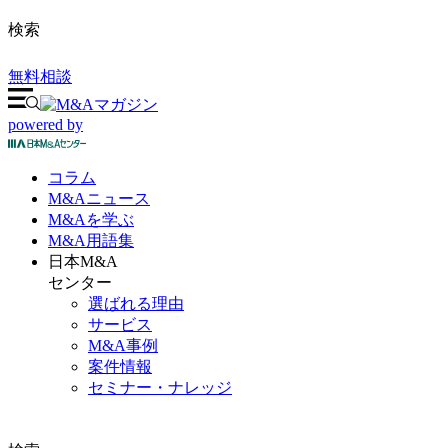
検索
無料相談
powered by
コラム
M&A
ニュース
M&Aを
学ぶ
M&A
用語集
日本M&A
センター
選ばれる理由
サービス
M&A事例
案件情報
セミナー・ナレッジ