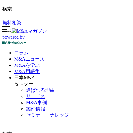
検索
無料相談
powered by
コラム
M&A
ニュース
M&Aを
学ぶ
M&A
用語集
日本M&A
センター
選ばれる理由
サービス
M&A事例
案件情報
セミナー・ナレッジ