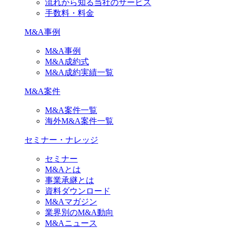
流れから知る当社のサービス
手数料・料金
M&A事例
M&A事例
M&A成約式
M&A成約実績一覧
M&A案件
M&A案件一覧
海外M&A案件一覧
セミナー・ナレッジ
セミナー
M&Aとは
事業承継とは
資料ダウンロード
M&Aマガジン
業界別のM&A動向
M&Aニュース