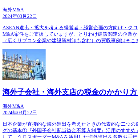
海外M&A
2024年03月22日
ASEAN進出・拡大を考える経営者・経営企画の方向け・ク
M&A案件をご支援していますが、とりわけ建設関連の企業
（広くサブコン企業や建設資材卸も含む）の買収事例はそこ
海外子会社・海外支店の税金のかかり
海外M&A
2024年03月22日
日本企業が直接的な海外進出を考えたときの代表的な二つの
グの基本①『外国子会社配当益金不算入制度』活用のすすめ
して、クロスボーダーM&Aを活用した海外進出を多数お手伝