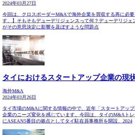
2024年03月27日
今回は、クロスボーダーM&Aで海外企業を買収する再に必要
す。】そもそもデューデリジェンスって何？デューデリジェンス(
がその意思決定に影響を及ぼすような問題点
タイにおけるスタートアップ企業の現
海外M&A
2024年03月26日
タイ市場のM&Aに関する情報の中で、近年「スタートアッ
企業のニーズ変化を感じています。今回は、タイのM&Aトレ
にASEAN5番目の拠点としてタイ駐在員事務所を開設、2024