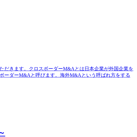
ただきます。クロスボーダーM&Aとは日本企業が外国企業を
ロスボーダーM&Aと呼びます。海外M&Aという呼ばれ方をする
～