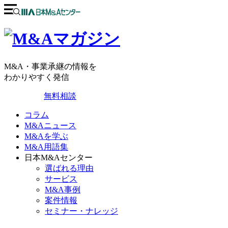
M&A・事業承継の情報を
わかりやすく発信
無料相談
コラム
M&Aニュース
M&Aを学ぶ
M&A用語集
日本M&Aセンター
選ばれる理由
サービス
M&A事例
案件情報
セミナー・ナレッジ