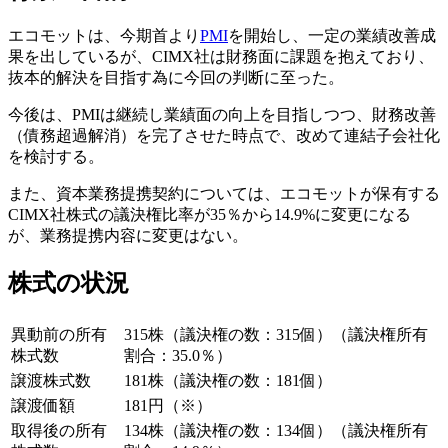
エコモットは、今期首より
PMI
を開始し、一定の業績改善成
果を出しているが、CIMX社は財務面に課題を抱えており、
抜本的解決を目指す為に今回の判断に至った。
今後は、PMIは継続し業績面の向上を目指しつつ、財務改善
（債務超過解消）を完了させた時点で、改めて連結子会社化
を検討する。
また、資本業務提携契約については、エコモットが保有する
CIMX社株式の議決権比率が35％から14.9%に変更になる
が、業務提携内容に変更はない。
株式の状況
異動前の所有
315株（議決権の数：315個）（議決権所有
株式数
割合：35.0％）
譲渡株式数
181株（議決権の数：181個）
譲渡価額
181円（※）
取得後の所有
134株（議決権の数：134個）（議決権所有