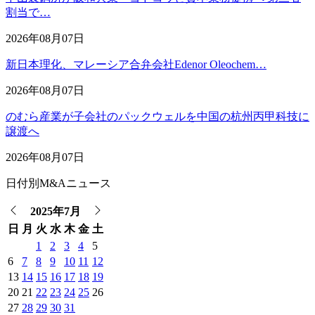
割当で…
2026年08月07日
新日本理化、マレーシア合弁会社Edenor Oleochem…
2026年08月07日
のむら産業が子会社のパックウェルを中国の杭州丙甲科技に
譲渡へ
2026年08月07日
日付別M&Aニュース
2025年7月
日
月
火
水
木
金
土
1
2
3
4
5
6
7
8
9
10
11
12
13
14
15
16
17
18
19
20
21
22
23
24
25
26
27
28
29
30
31