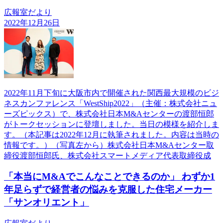
広報室だより
2022年12月26日
2022年11月下旬に大阪市内で開催された関西最大規模のビジ
ネスカンファレンス「WestShip2022」（主催：株式会社ニュ
ーズピックス）で、株式会社日本M&Aセンターの渡部恒郎
がトークセッションに登壇しました。当日の模様を紹介しま
す。（本記事は2022年12月に執筆されました。内容は当時の
情報です。）（写真左から）株式会社日本M&Aセンター取
締役渡部恒郎氏、株式会社スマートメディア代表取締役成
「本当にM&Aでこんなことできるのか」 わずか1
年足らずで経営者の悩みを克服した住宅メーカー
「サンオリエント」