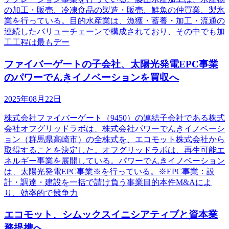
の加工・販売、冷凍食品の製造・販売、鮮魚の仲買業、製氷
業を行っている。目的水産業は、漁獲・蓄養・加工・流通の
連続したバリューチェーンで構成されており、その中でも加
工工程は最もデー
ファイバーゲートの子会社、太陽光発電EPC事業
のパワーでんきイノベーションを買収へ
2025年08月22日
株式会社ファイバーゲート（9450）の連結子会社である株式
会社オフグリッドラボは、株式会社パワーでんきイノベーシ
ョン（群馬県高崎市）の全株式を、エコモット株式会社から
取得することを決定した。オフグリッドラボは、再生可能エ
ネルギー事業を展開している。パワーでんきイノベーション
は、太陽光発電EPC事業※を行っている。※EPC事業：設
計・調達・建設を一括で請け負う事業目的本件M&Aによ
り、効率的で競争力
エコモット、シムックスイニシアティブと資本業
務提携へ