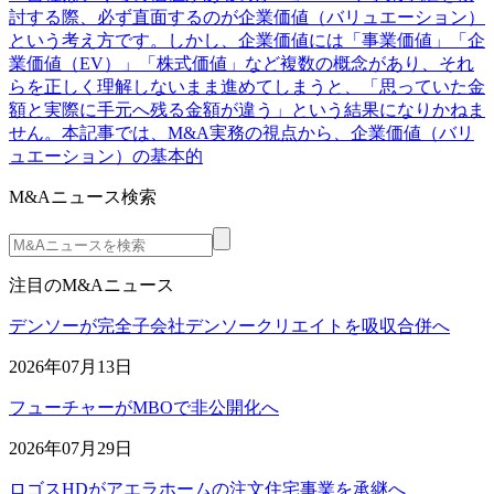
討する際、必ず直面するのが企業価値（バリュエーション）
という考え方です。しかし、企業価値には「事業価値」「企
業価値（EV）」「株式価値」など複数の概念があり、それ
らを正しく理解しないまま進めてしまうと、「思っていた金
額と実際に手元へ残る金額が違う」という結果になりかねま
せん。本記事では、M&A実務の視点から、企業価値（バリ
ュエーション）の基本的
M&Aニュース検索
注目のM&Aニュース
デンソーが完全子会社デンソークリエイトを吸収合併へ
2026年07月13日
フューチャーがMBOで非公開化へ
2026年07月29日
ロゴスHDがアエラホームの注文住宅事業を承継へ