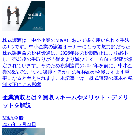
株式譲渡は、中小企業のM&Aにおいて多く用いられる手法
の1つです。中小企業の譲渡オーナーにとって魅力的だった
株式譲渡益の税務優遇は、2026年度の税制改正により縮小
し、売却後の手取りが「従来より減少する」方向で影響が想
定されています。そのため税制適用の2027年を前に、中小企
業M&Aでは「いつ譲渡するか」の見極めが今後ますます重
要になると考えられます。本記事では、株式譲渡の基本や税
制改正による影響
企業買収とは？買収スキームやメリット・デメリ
ットを解説
M&A全般
2025年12月23日