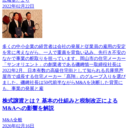
広報室だより
2022年02月22日
多くの中小企業の経営者は会社の発展と従業員の雇用の安定
を常に考えながら、一人で重責を背負い込み、先行き不安の
なかで事業の舵取りを担っています。岡山市の住宅メーカー
「サンオリエント」の創業者である磯﨑慎一取締役社長は
2022年2月、日本有数の高級住宅街として知られる兵庫県芦
屋市で成長する住宅メーカー「髙翔」のグループ入りを選び
ました。磯﨑社長は50代前半ながらM&Aを決断した背景に
も、事業の発展と雇
株式譲渡とは？ 基本の仕組みと税制改正による
M&Aへの影響を解説
M&A全般
2026年02月16日