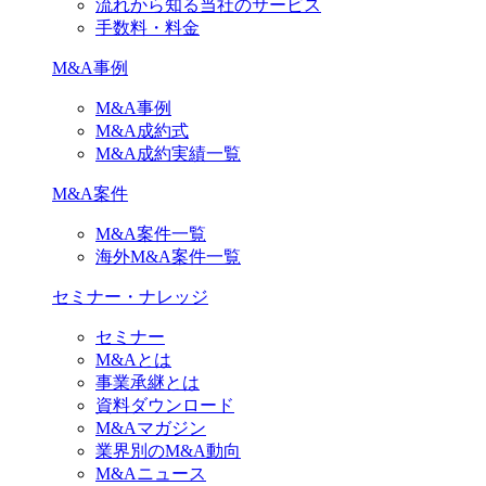
流れから知る当社のサービス
手数料・料金
M&A事例
M&A事例
M&A成約式
M&A成約実績一覧
M&A案件
M&A案件一覧
海外M&A案件一覧
セミナー・ナレッジ
セミナー
M&Aとは
事業承継とは
資料ダウンロード
M&Aマガジン
業界別のM&A動向
M&Aニュース