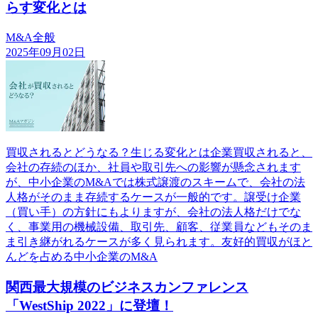
らす変化とは
M&A全般
2025年09月02日
買収されるとどうなる？生じる変化とは企業買収されると、
会社の存続のほか、社員や取引先への影響が懸念されます
が、中小企業のM&Aでは株式譲渡のスキームで、会社の法
人格がそのまま存続するケースが一般的です。譲受け企業
（買い手）の方針にもよりますが、会社の法人格だけでな
く、事業用の機械設備、取引先、顧客、従業員などもそのま
ま引き継がれるケースが多く見られます。友好的買収がほと
んどを占める中小企業のM&A
関西最大規模のビジネスカンファレンス
「WestShip 2022」に登壇！