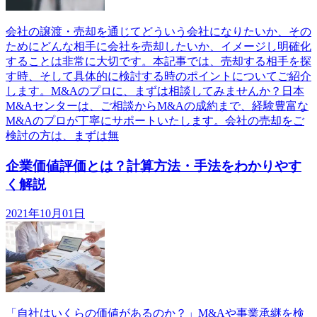
会社の譲渡・売却を通じてどういう会社になりたいか、その
ためにどんな相手に会社を売却したいか、イメージし明確化
することは非常に大切です。本記事では、売却する相手を探
す時、そして具体的に検討する時のポイントについてご紹介
します。M&Aのプロに、まずは相談してみませんか？日本
M&Aセンターは、ご相談からM&Aの成約まで、経験豊富な
M&Aのプロが丁寧にサポートいたします。会社の売却をご
検討の方は、まずは無
企業価値評価とは？計算方法・手法をわかりやす
く解説
2021年10月01日
「自社はいくらの価値があるのか？」M&Aや事業承継を検