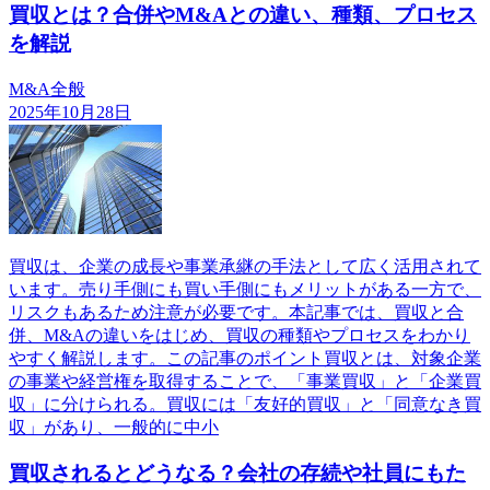
買収とは？合併やM&Aとの違い、種類、プロセス
を解説
M&A全般
2025年10月28日
買収は、企業の成長や事業承継の手法として広く活用されて
います。売り手側にも買い手側にもメリットがある一方で、
リスクもあるため注意が必要です。本記事では、買収と合
併、M&Aの違いをはじめ、買収の種類やプロセスをわかり
やすく解説します。この記事のポイント買収とは、対象企業
の事業や経営権を取得することで、「事業買収」と「企業買
収」に分けられる。買収には「友好的買収」と「同意なき買
収」があり、一般的に中小
買収されるとどうなる？会社の存続や社員にもた