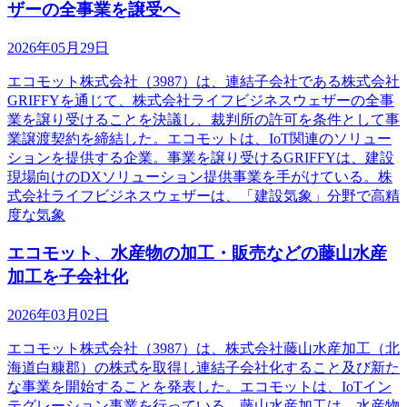
ザーの全事業を譲受へ
2026年05月29日
エコモット株式会社（3987）は、連結子会社である株式会社
GRIFFYを通じて、株式会社ライフビジネスウェザーの全事
業を譲り受けることを決議し、裁判所の許可を条件として事
業譲渡契約を締結した。エコモットは、IoT関連のソリュー
ションを提供する企業。事業を譲り受けるGRIFFYは、建設
現場向けのDXソリューション提供事業を手がけている。株
式会社ライフビジネスウェザーは、「建設気象」分野で高精
度な気象
エコモット、水産物の加工・販売などの藤山水産
加工を子会社化
2026年03月02日
エコモット株式会社（3987）は、株式会社藤山水産加工（北
海道白糠郡）の株式を取得し連結子会社化すること及び新た
な事業を開始することを発表した。エコモットは、IoTイン
テグレーション事業を行っている。藤山水産加工は、水産物