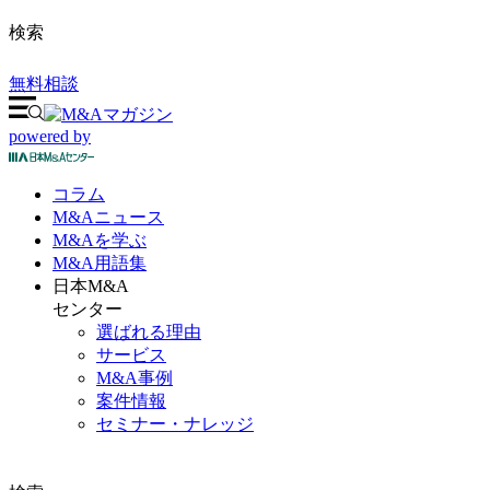
検索
無料相談
powered by
コラム
M&A
ニュース
M&Aを
学ぶ
M&A
用語集
日本M&A
センター
選ばれる理由
サービス
M&A事例
案件情報
セミナー・ナレッジ