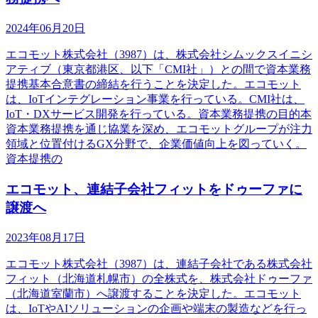
2024年06月20日
エコモット株式会社（3987）は、株式会社シムックスイニシ
アティブ（東京都港区、以下「CMI社」）との間で資本業務
提携基本合意書の締結を行うことを決定した。エコモット
は、IoTインテグレーション事業を行っている。CMI社は、
IoT・DXサービス開発を行っている。資本業務提携の目的本
資本業務提携を通じ協業を深め、エコモットグループが注力
領域と位置付けるGX分野で、企業価値向上を図っていく。
資本提携の
エコモット、連結子会社フィットをドゥーファに
譲渡へ
2023年08月17日
エコモット株式会社（3987）は、連結子会社である株式会社
フィット（北海道札幌市）の全株式を、株式会社ドゥーファ
（北海道室蘭市）へ譲渡することを決定した。エコモット
は、IoTやAIソリューションの企画や端末の製造などを行っ