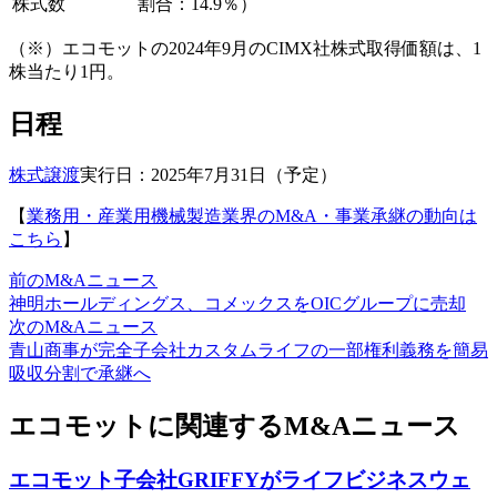
株式数
割合：14.9％）
（※）エコモットの2024年9月のCIMX社株式取得価額は、1
株当たり1円。
日程
株式譲渡
実行日：2025年7月31日（予定）
【
業務用・産業用機械製造業界のM&A・事業承継の動向は
こちら
】
前のM&Aニュース
神明ホールディングス、コメックスをOICグループに売却
次のM&Aニュース
青山商事が完全子会社カスタムライフの一部権利義務を簡易
吸収分割で承継へ
エコモットに関連するM&Aニュース
エコモット子会社GRIFFYがライフビジネスウェ