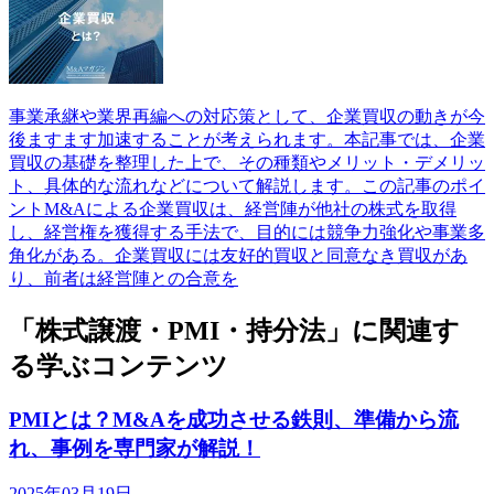
事業承継や業界再編への対応策として、企業買収の動きが今
後ますます加速することが考えられます。本記事では、企業
買収の基礎を整理した上で、その種類やメリット・デメリッ
ト、具体的な流れなどについて解説します。この記事のポイ
ントM&Aによる企業買収は、経営陣が他社の株式を取得
し、経営権を獲得する手法で、目的には競争力強化や事業多
角化がある。企業買収には友好的買収と同意なき買収があ
り、前者は経営陣との合意を
「株式譲渡・PMI・持分法」に関連す
る学ぶコンテンツ
PMIとは？M&Aを成功させる鉄則、準備から流
れ、事例を専門家が解説！
2025年03月19日