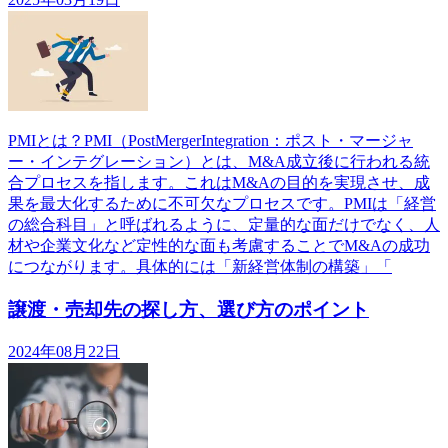
PMIとは？PMI（PostMergerIntegration：ポスト・マージャ
ー・インテグレーション）とは、M&A成立後に行われる統
合プロセスを指します。これはM&Aの目的を実現させ、成
果を最大化するために不可欠なプロセスです。PMIは「経営
の総合科目」と呼ばれるように、定量的な面だけでなく、人
材や企業文化など定性的な面も考慮することでM&Aの成功
につながります。具体的には「新経営体制の構築」「
譲渡・売却先の探し方、選び方のポイント
2024年08月22日