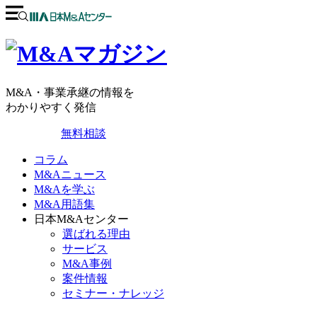
M&A・事業承継の情報を
わかりやすく発信
無料相談
コラム
M&Aニュース
M&Aを学ぶ
M&A用語集
日本M&Aセンター
選ばれる理由
サービス
M&A事例
案件情報
セミナー・ナレッジ