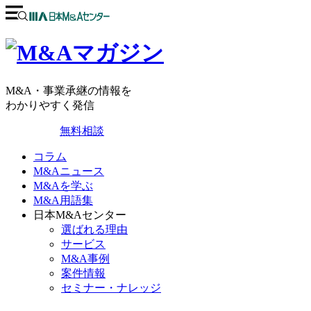
M&A・事業承継の情報を
わかりやすく発信
無料相談
コラム
M&Aニュース
M&Aを学ぶ
M&A用語集
日本M&Aセンター
選ばれる理由
サービス
M&A事例
案件情報
セミナー・ナレッジ