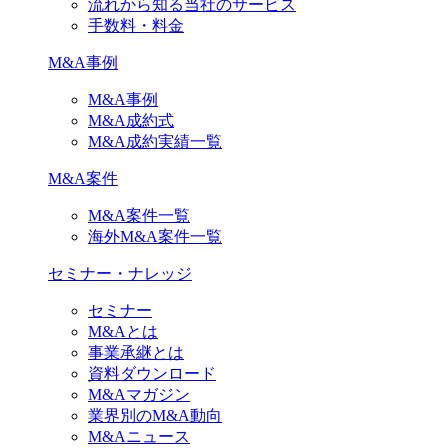
流れから知る当社のサービス
手数料・料金
M&A事例
M&A事例
M&A成約式
M&A成約実績一覧
M&A案件
M&A案件一覧
海外M&A案件一覧
セミナー・ナレッジ
セミナー
M&Aとは
事業承継とは
資料ダウンロード
M&Aマガジン
業界別のM&A動向
M&Aニュース