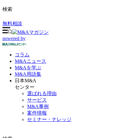
検索
無料相談
powered by
コラム
M&A
ニュース
M&Aを
学ぶ
M&A
用語集
日本M&A
センター
選ばれる理由
サービス
M&A事例
案件情報
セミナー・ナレッジ