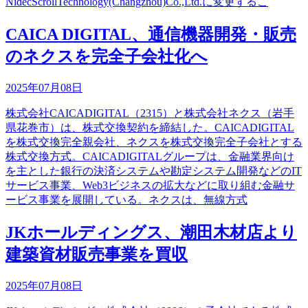
NidecScrollTechnology(Changzhou)Co.,Ltd.に変更するこ
CAICA DIGITAL、通信機器開発・販売
のネクスを完全子会社化へ
2025年07月08日
株式会社CAICADIGITAL（2315）と株式会社ネクス（岩手
県花巻市）は、株式交換契約を締結した。CAICADIGITAL
を株式交換完全親会社、ネクスを株式交換完全子会社とする
株式交換方式。CAICADIGITALグループは、金融業界向け
を主とした銀行の決済システムや勘定システム開発などのIT
サービス事業、Web3ビジネスの拡大などに取り組む金融サ
ービス事業を展開している。ネクスは、無線方式
JKホールディングス、潮田木材店より
建築資材販売事業を買収
2025年07月08日