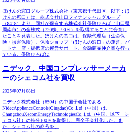
2025年07月08日
ほけんの窓口グループ株式会社（東京都千代田区、以下：ほ
けんの窓口）は、株式会社山口フィナンシャルグループ
（8418）より、同社が保有する株式会社保険ひろば（山口県
周南市）の全株式（720株、90％）を取得することに合意し
たことを発表した。ほけんの窓口は、保険代理店（生命保
険・損害保険）、保険ショップ「ほけんの窓口」の運営、パ
ートナー店・提携店の運営サポート、金融商品仲介業を行っ
ている。保険ひろばは
ニデック、中国コンプレッサーメーカ
ーのシェコム社を買収
2025年07月08日
ニデック株式会社（6594）の中国子会社である
NidecApplianceControls(Qingdao)Co.,Ltd（中国）は、
ChangzhouXecomEnergyTechnologiesCo.,Ltd.（中国、以下：シ
ェコム社）の持分100％を取得し、完全子会社化した。ま
た、シェコム社の商号を、