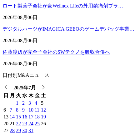
ロート製薬子会社が豪Wellnex Lifeの外用鎮痛剤ブラ…
2026年08月06日
デジタルハーツがIMAGICA GEEQのゲームデバッグ事業…
2026年08月06日
佐藤渡辺が完全子会社のSWテクノを吸収合併へ
2026年08月06日
日付別M&Aニュース
2025年7月
日
月
火
水
木
金
土
1
2
3
4
5
6
7
8
9
10
11
12
13
14
15
16
17
18
19
20
21
22
23
24
25
26
27
28
29
30
31