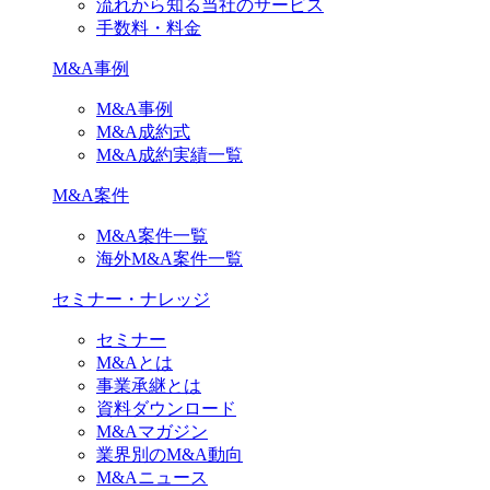
流れから知る当社のサービス
手数料・料金
M&A事例
M&A事例
M&A成約式
M&A成約実績一覧
M&A案件
M&A案件一覧
海外M&A案件一覧
セミナー・ナレッジ
セミナー
M&Aとは
事業承継とは
資料ダウンロード
M&Aマガジン
業界別のM&A動向
M&Aニュース