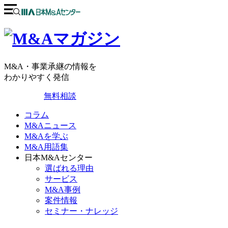
M&A・事業承継の情報を
わかりやすく発信
無料相談
コラム
M&Aニュース
M&Aを学ぶ
M&A用語集
日本M&Aセンター
選ばれる理由
サービス
M&A事例
案件情報
セミナー・ナレッジ