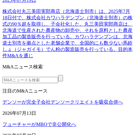
2025年07月19日
株式会社丸三美田実郎商店（北海道士別市）は、2025年7月
18日付で、株式会社カワハラデンプン（北海道士別市）の株
式の90％超を取得し、子会社化した。丸三美田実郎商店は、
北海道で生産された農産物の卸売や、それを原料とした農産
加工品の製造販売を行っている。カワハラデンプンは、北海
道士別市を拠点とした老舗企業で、全国的にも数少ない馬鈴
しょ（ジャガイモ）でん粉の製造販売を行っている。目的本
件M&Aを通じ
M&Aニュース検索
注目のM&Aニュース
デンソーが完全子会社デンソークリエイトを吸収合併へ
2026年07月13日
フューチャーがMBOで非公開化へ