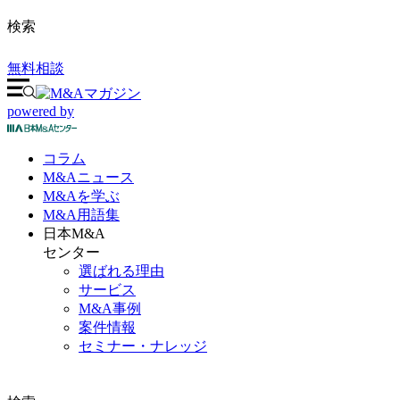
検索
無料相談
powered by
コラム
M&A
ニュース
M&Aを
学ぶ
M&A
用語集
日本M&A
センター
選ばれる理由
サービス
M&A事例
案件情報
セミナー・ナレッジ