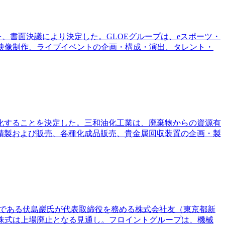
を、書面決議により決定した。GLOEグループは、eスポーツ・
の映像制作、ライブイベントの企画・構成・演出、タレント・
社化することを決定した。三和油化工業は、廃棄物からの資源有
精製および販売、各種化成品販売、貴金属回収装置の企画・製
役である伏島巖氏が代表取締役を務める株式会社友（東京都新
株式は上場廃止となる見通し。フロイントグループは、機械