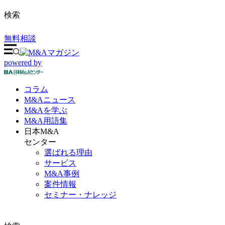
検索
無料相談
powered by
コラム
M&A
ニュース
M&Aを
学ぶ
M&A
用語集
日本M&A
センター
選ばれる理由
サービス
M&A事例
案件情報
セミナー・ナレッジ