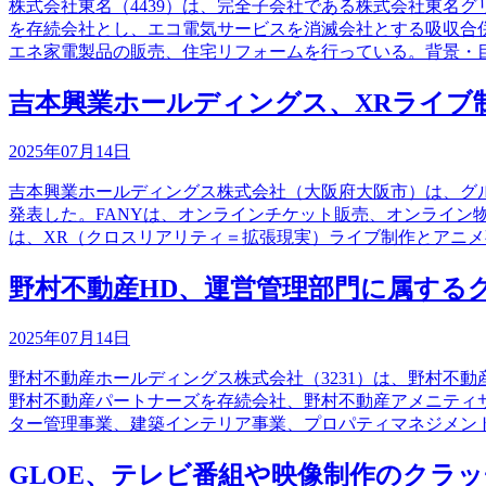
株式会社東名（4439）は、完全子会社である株式会社東名
を存続会社とし、エコ電気サービスを消滅会社とする吸収合
エネ家電製品の販売、住宅リフォームを行っている。背景・
吉本興業ホールディングス、XRライブ制
2025年07月14日
吉本興業ホールディングス株式会社（大阪府大阪市）は、グ
発表した。FANYは、オンラインチケット販売、オンライ
は、XR（クロスリアリティ＝拡張現実）ライブ制作とアニ
野村不動産HD、運営管理部門に属する
2025年07月14日
野村不動産ホールディングス株式会社（3231）は、野村不
野村不動産パートナーズを存続会社、野村不動産アメニティ
ター管理事業、建築インテリア事業、プロパティマネジメン
GLOE、テレビ番組や映像制作のクラ