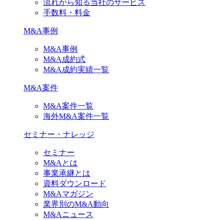
流れから知る当社のサービス
手数料・料金
M&A事例
M&A事例
M&A成約式
M&A成約実績一覧
M&A案件
M&A案件一覧
海外M&A案件一覧
セミナー・ナレッジ
セミナー
M&Aとは
事業承継とは
資料ダウンロード
M&Aマガジン
業界別のM&A動向
M&Aニュース