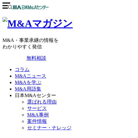
M&A・事業承継の情報を
わかりやすく発信
無料相談
コラム
M&Aニュース
M&Aを学ぶ
M&A用語集
日本M&Aセンター
選ばれる理由
サービス
M&A事例
案件情報
セミナー・ナレッジ