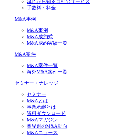
流れから知る当社のサービス
手数料・料金
M&A事例
M&A事例
M&A成約式
M&A成約実績一覧
M&A案件
M&A案件一覧
海外M&A案件一覧
セミナー・ナレッジ
セミナー
M&Aとは
事業承継とは
資料ダウンロード
M&Aマガジン
業界別のM&A動向
M&Aニュース