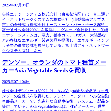
2025年07月04日
矢崎エナジーシステム株式会社（東京都港区）は、富士通ア
イ・ネットワークシステムズ株式会社（山梨県南アルプス
市）の全株式（株式会社キーストーン・パートナース80%、
富士通株式会社20%）を取得し、グループ会社化した。矢崎
エナジーシステムは、電力、都市ガス、LPガス、太陽熱な
どの多様なエネルギー関連製品を提供し、エネルギーインフ
ラ分野の事業領域を展開している。富士通アイ・ネットワー
クシステムズは、ネッ
デンソー、オランダのトマト種苗メー
カーAxia Vegetable Seedsを買収
2025年07月04日
株式会社デンソー（6902）は、AxiaVegetableSeedsB.V.（オラ
ンダ）の全株式を取得した。デンソーは、グローバルな自動
車部品メーカーで、先進的な自動車技術、システム・製品を
提供している。AxiaVegetableSeedsは、種苗メーカー。世界