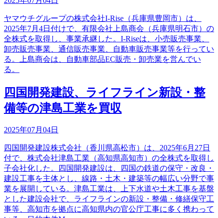
2025年07月04日
ヤマウチグループの株式会社I-Rise（兵庫県豊岡市）は、
2025年7月4日付けで、有限会社上島商会（兵庫県明石市）の
全株式を取得し、事業承継した。I-Riseは、小売販売事業、
卸売販売事業、通信販売事業、自動車販売事業等を行ってい
る。上島商会は、自動車部品EC販売・卸売業を営んでい
る。
四国開発建設、ライフライン新設・整
備等の津島工業を買収
2025年07月04日
四国開発建設株式会社（香川県高松市）は、2025年6月27日
付で、株式会社津島工業（高知県高知市）の全株式を取得し
子会社化した。四国開発建設は、四国の鉄道の保守・改良・
建設工事を主体とし、線路・土木・建築等の幅広い分野で事
業を展開している。津島工業は、上下水道や土木工事を基盤
とした建設会社で、ライフラインの新設・整備・修繕保守工
事等、高知市を拠点に高知県内の官公庁工事に多く携わって