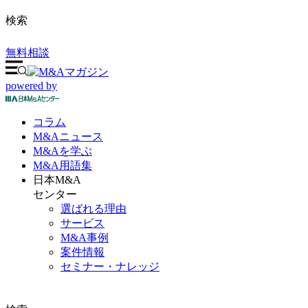
検索
無料相談
powered by
コラム
M&A
ニュース
M&Aを
学ぶ
M&A
用語集
日本M&A
センター
選ばれる理由
サービス
M&A事例
案件情報
セミナー・ナレッジ