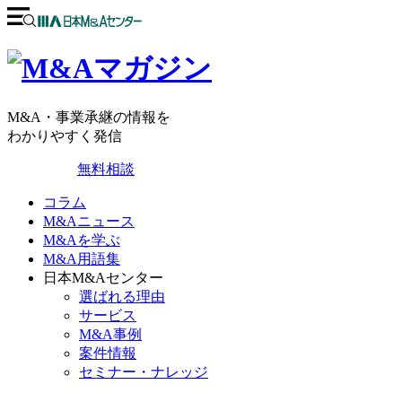
M&A・事業承継の情報を
わかりやすく発信
無料相談
コラム
M&Aニュース
M&Aを学ぶ
M&A用語集
日本M&Aセンター
選ばれる理由
サービス
M&A事例
案件情報
セミナー・ナレッジ