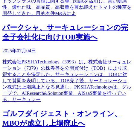
トップクラスの育種に関する専門知識を活用し、高い耐病
性、優れた味、高品質、高収量を兼ね揃えたトマトの種苗を
開発してきた。目的本件M&Aによ
パークシャ、サーキュレーションの完
全子会社化に向けTOB実施へ
2025年07月04日
株式会社PKSHATechnology（3993）は、株式会社サーキュレ
ーション（7379）の株券等を公開買付け（TOB）により取
得することを決定した。サーキュレーションは、TOBに対
して賛同を表明している。TOB完了後、サーキュレーショ
ン株式は上場廃止となる見通し。PKSHATechnologyは、グル
ープで、AIResearch&Solution事業、AISaaS事業を行ってい
る。サーキュレー
ゴルフダイジェスト・オンライン、
MBOが成立し上場廃止へ