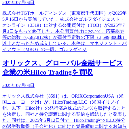
2025年07月04日
株式会社TGTホールディングス（東京都千代田区）が2025年
5月16日から実施していた、株式会社ゴルフダイジェスト・
オンライン（3319）に対する公開買付け（TOB）が2025年7
月3日をもって終了した。本公開買付けにおいて、応募株券
等の総数（6,582,812株）が買付予定数の下限（3,599,800株）
以上となったため成立している。本件は、マネジメント・バ
イアウト（MBO）の一環。ゴルフダイジ
オリックス、グローバル金融サービス
企業の米Hilco Tradingを買収
2025年07月04日
オリックス株式会社（8591）は、ORIXCorporationUSA（米
国ニューヨーク州）が、HilcoTrading,LLC（米国イリノイ
州、以下：Hilco社）の発行済み株式の71.4%を取得すること
を決定し、同社と持分譲渡に関する契約を締結したと発表し
た。同社は、2025年5月12日付で「HilcoTrading社のLLC持分
の過半数取得（子会社化）に向けた覚書締結に関するお知ら