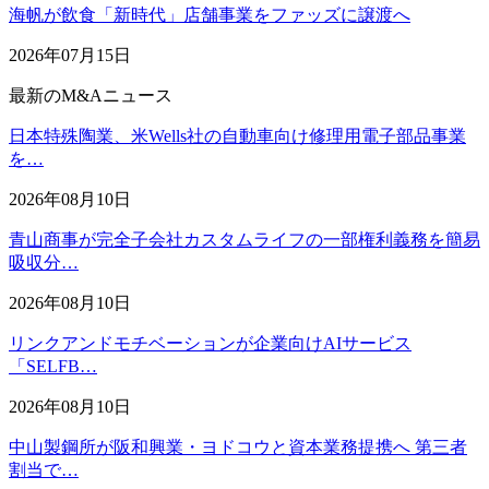
海帆が飲食「新時代」店舗事業をファッズに譲渡へ
2026年07月15日
最新のM&Aニュース
日本特殊陶業、米Wells社の自動車向け修理用電子部品事業
を…
2026年08月10日
青山商事が完全子会社カスタムライフの一部権利義務を簡易
吸収分…
2026年08月10日
リンクアンドモチベーションが企業向けAIサービス
「SELFB…
2026年08月10日
中山製鋼所が阪和興業・ヨドコウと資本業務提携へ 第三者
割当で…