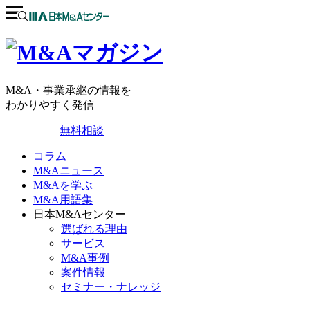
M&A・事業承継の情報を
わかりやすく発信
無料相談
コラム
M&Aニュース
M&Aを学ぶ
M&A用語集
日本M&Aセンター
選ばれる理由
サービス
M&A事例
案件情報
セミナー・ナレッジ