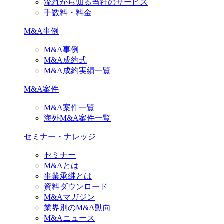
流れから知る当社のサービス
手数料・料金
M&A事例
M&A事例
M&A成約式
M&A成約実績一覧
M&A案件
M&A案件一覧
海外M&A案件一覧
セミナー・ナレッジ
セミナー
M&Aとは
事業承継とは
資料ダウンロード
M&Aマガジン
業界別のM&A動向
M&Aニュース