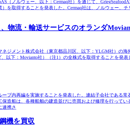
pAS（ノルウェー、以下：Cermaq社）を通じて、GriegSea
を取得することを発表した。Cermaq社は、ノルウェー、チ
輸送サービスのオランダMovianto Int
ント株式会社（東京都品川区、以下：YLGM社）の海外グループ会社であ
.V.（オランダ、以下：Movianto社）（注1）の全株式を取得することを発
でグループ内再編を実施することを発表した。連結子会社である
三保造船は、各種船舶の建造並びに売買および修理を行ってい
に連携さ
鋼機を買収