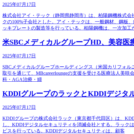
2025年07月17日
株式会社アイ・テック（静岡県静岡市）は、柏陽鋼機株式会
クの100%子会社とした。アイ・テックは、一般鋼材、鋼板
ッキプレートの製造等を行っている。柏陽鋼機は、一次加工
米SBCメディカルグループHD、美容医療業
2025年07月17日
SBCメディカルグループホールディングス（米国カリフォルニア州
取引を通じて、MBcareerloungeの支援を受ける医療法
科・AGA治療・婦
KDDIグループのラックとKDDIデジ
2025年07月17日
KDDIグループの株式会社ラック（東京都千代田区）は、KD
し、KDDIデジタルセキュリティを消滅会社とする。ラッ
ビスを行っている。KDDIデジタルセキュリティは、顧客