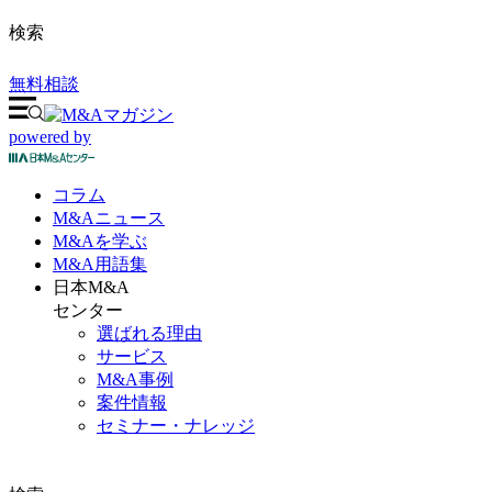
検索
無料相談
powered by
コラム
M&A
ニュース
M&Aを
学ぶ
M&A
用語集
日本M&A
センター
選ばれる理由
サービス
M&A事例
案件情報
セミナー・ナレッジ