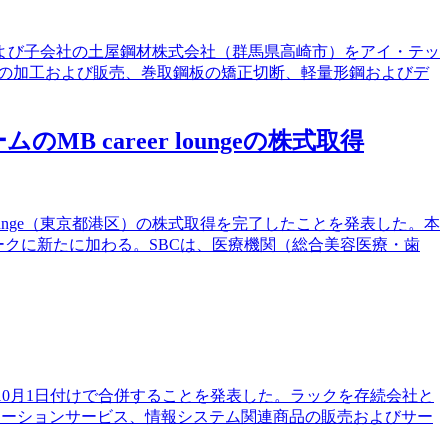
よび子会社の土屋鋼材株式会社（群馬県高崎市）をアイ・テッ
品の加工および販売、巻取鋼板の矯正切断、軽量形鋼およびデ
career loungeの株式取得
lounge（東京都港区）の株式取得を完了したことを発表した。本
ットワークに新たに加わる。SBCは、医療機関（総合美容医療・歯
年10月1日付けで合併することを発表した。ラックを存続会社と
レーションサービス、情報システム関連商品の販売およびサー