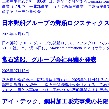
三菱商事株式会社（8058）は、完全子会社であるCermaqGrou
事業（ノルウェー北部事業、カナダ西海岸事業、同東海岸事業）
産するサーモン養殖会
日本郵船グループの郵船ロジスティクス、物流・
2025年07月17日
日本郵船（9101）グループの郵船ロジスティクスグローバルマネジメ
YLEU社）は、7月16日に、MoviantoInternationalB
常石造船、グループ会社再編を発表
2025年07月17日
常石造船株式会社（広島県福山市）は、2025年9月1日付
潟県新潟市）を統合し、常石三保造船株式会社とする。常石
ている。目的本再編により、両社の中小型船事業をより密接
アイ・テック、鋼材加工販売事業の柏陽