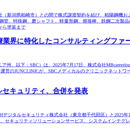
社（新潟県柏崎市）との間で株式譲渡契約を結び、柏陽鋼機お
、鋼管、特殊鋼、磨シャフト、軽量形鋼、熔接棒、鉄鋼二次製
から塗装まで
界に特化したコンサルティングファームのMB 
、以下：SBC）は、2025年7月17日、株式会社MBcareer
人美咲会運営のJUNCLINICが、SBCメディカルのクリニックネ
タルセキュリティ、合併を発表
DIデジタルセキュリティ株式会社（東京都千代田区）と2025
クは、セキュリティソリューションサービス、システムインテグ