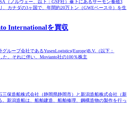
foodASA（ノルウェー、以下：GSF社）傘下にあるサーモン養殖3
リ、カナダの3ヶ国で、年間約20万トン（GWEベース※）を生
ernationalを買収
るYusenLogistics(Europe)B.V.（以下：
表した。それに伴い、Movianto社の100％株主
常石三保造船株式会社（静岡県静岡市）と新潟造船株式会社（新
る。新潟造船は、船舶建造、船舶修理、鋼構造物の製作を行っ