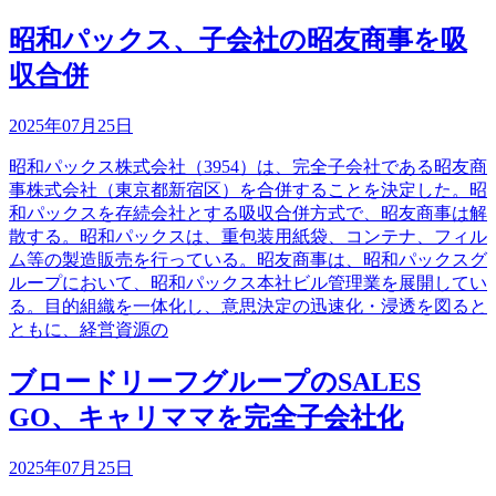
昭和パックス、子会社の昭友商事を吸
収合併
2025年07月25日
昭和パックス株式会社（3954）は、完全子会社である昭友商
事株式会社（東京都新宿区）を合併することを決定した。昭
和パックスを存続会社とする吸収合併方式で、昭友商事は解
散する。昭和パックスは、重包装用紙袋、コンテナ、フィル
ム等の製造販売を行っている。昭友商事は、昭和パックスグ
ループにおいて、昭和パックス本社ビル管理業を展開してい
る。目的組織を一体化し、意思決定の迅速化・浸透を図ると
ともに、経営資源の
ブロードリーフグループのSALES
GO、キャリママを完全子会社化
2025年07月25日