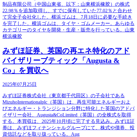
制品有限公司（中国山東省、以下：山東横浜橡胶）の株式
22.98％を追加取得し、すでに保有していた77.02％と合わせ
て完全子会社化した。横浜ゴムは、7月18日に必要な手続き
を完了した。横浜ゴムは、タイヤ・ゴムメーカー。あらゆる
カテゴリーのタイヤを開発・生産・販売を行っている。山東
横浜橡胶
みずほ証券、英国の再エネ特化のアド
バイザリーブティック「Augusta &
Co」を買収へ
2025年07月25日
みずほ証券株式会社（東京都千代田区）の子会社である
MizuhoInternationalplc（英国）は、再生可能エネルギーおよ
びエネルギー・トランジション分野に特化した英国のアドバ
イザリー会社、Augusta&CoLimited（英国）の全株式を取得
する。本買収は、2025年10月頃に完了する見込み。みずほ証
券は、みずほフィナンシャルグループにて、株式や債券、投
資信託などを取り扱っている。Aug