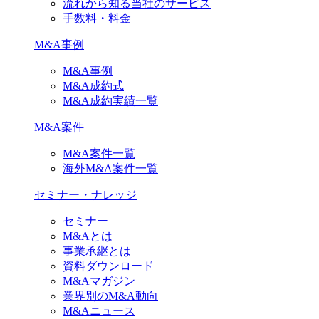
流れから知る当社のサービス
手数料・料金
M&A事例
M&A事例
M&A成約式
M&A成約実績一覧
M&A案件
M&A案件一覧
海外M&A案件一覧
セミナー・ナレッジ
セミナー
M&Aとは
事業承継とは
資料ダウンロード
M&Aマガジン
業界別のM&A動向
M&Aニュース