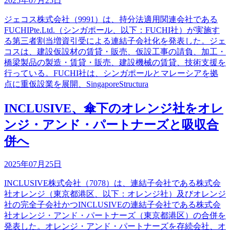
2025年07月25日
ジェコス株式会社（9991）は、持分法適用関連会社である
FUCHIPte.Ltd.（シンガポール、以下：FUCHI社）が実施す
る第三者割当増資引受による連結子会社化を発表した。ジェ
コスは、建設仮設材の賃貸・販売、仮設工事の請負、加工・
橋梁製品の製造・賃貸・販売、建設機械の賃貸、技術支援を
行っている。FUCHI社は、シンガポールとマレーシアを拠
点に重仮設業を展開、SingaporeStructura
INCLUSIVE、傘下のオレンジ社をオレ
ンジ・アンド・パートナーズと吸収合
併へ
2025年07月25日
INCLUSIVE株式会社（7078）は、連結子会社である株式会
社オレンジ（東京都港区、以下：オレンジ社）及びオレンジ
社の完全子会社かつINCLUSIVEの連結子会社である株式会
社オレンジ・アンド・パートナーズ（東京都港区）の合併を
発表した。オレンジ・アンド・パートナーズを存続会社、オ