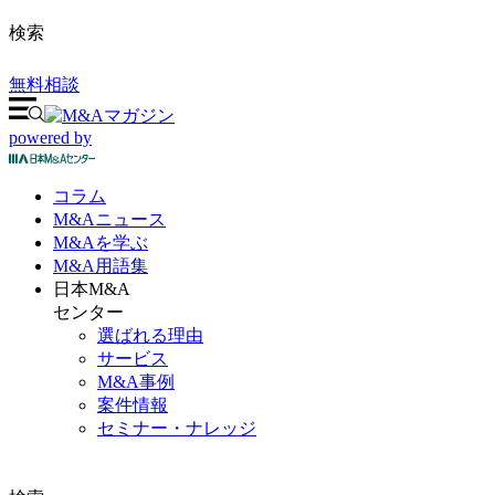
検索
無料相談
powered by
コラム
M&A
ニュース
M&Aを
学ぶ
M&A
用語集
日本M&A
センター
選ばれる理由
サービス
M&A事例
案件情報
セミナー・ナレッジ