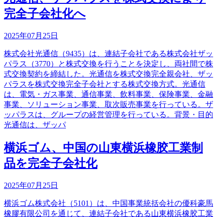
完全子会社化へ
2025年07月25日
株式会社光通信（9435）は、連結子会社である株式会社ザッ
パラス（3770）と株式交換を行うことを決定し、両社間で株
式交換契約を締結した。光通信を株式交換完全親会社、ザッ
パラスを株式交換完全子会社とする株式交換方式。光通信
は、電気・ガス事業、通信事業、飲料事業、保険事業、金融
事業、ソリューション事業、取次販売事業を行っている。ザ
ッパラスは、グループの経営管理を行っている。背景・目的
光通信は、ザッパ
横浜ゴム、中国の山東横浜橡胶工業制
品を完全子会社化
2025年07月25日
横浜ゴム株式会社（5101）は、中国事業統括会社の優科豪馬
橡膠有限公司を通じて、連結子会社である山東横浜橡胶工業