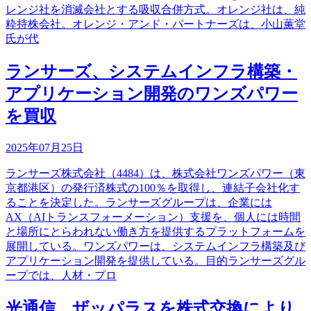
レンジ社を消滅会社とする吸収合併方式。オレンジ社は、純
粋持株会社。オレンジ・アンド・パートナーズは、小山薫堂
氏が代
ランサーズ、システムインフラ構築・
アプリケーション開発のワンズパワー
を買収
2025年07月25日
ランサーズ株式会社（4484）は、株式会社ワンズパワー（東
京都港区）の発行済株式の100％を取得し、連結子会社化す
ることを決定した。ランサーズグループは、企業には
AX（AIトランスフォーメーション）支援を、個人には時間
と場所にとらわれない働き方を提供するプラットフォームを
展開している。ワンズパワーは、システムインフラ構築及び
アプリケーション開発を提供している。目的ランサーズグル
ープでは、人材・プロ
光通信、ザッパラスを株式交換により