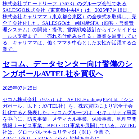
株式会社ブロードリーフ（3673）のグループ会社である
SALESGO株式会社（東京都中央区）は、2025年7月18日、
株式会社キャリママ（東京都台東区）の全株式を取得し、完
全子会社化した。SALESGOは、純国産SFA（顧客・営業管
理システム）の開発・提供、営業戦略設計からインサイドセ
ールス支援まで、「売れる仕組みを作る」事業を展開してい
る。キャリママは、働くママを中心とした女性が活躍する企
業で、
セコム、データセンター向け警備のシ
ンガポールAVTEL社を買収へ
2025年07月25日
セコム株式会社（9735）は、AVTELHoldings(Pte)Ltd.（シン
ガポール、以下：AVTEL社）を、株式買取により完全子会
社化すると発表した。セコムグループは、セキュリティ事業
を中心に、防災事業、メディカル事業、保険事業、地理空間
情報サービス事業、BPO・ICT事業を展開している。AVTEL
社は、グローバルセキュリティSI（※1）企業で、
APAC（※2）・EMEA（※3）地域を中心に