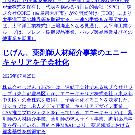
（MBO）の実施を発表した。太平洋工業の代表取締役社長
が全株式を保有し、代表を務める特別目的会社（SPC）、株
式会社CORE（岐阜県大垣市）が公開買付け（TOB）により
太平洋工業の株券等を取得する。一連の手続きが完了すれ
ば、太平洋工業株式は上場廃止となる見通し。太平洋工業グ
ループは、プレス・樹脂製品事業、バルブ製品事業及びその
他事業を展開し
じげん、薬剤師人材紹介事業のエニー
キャリアを子会社化
2025年07月25日
株式会社じげん（3679）は、連結子会社である株式会社リジ
ョブ（東京都豊島区）が、エニーキャリア株式会社（東京都
中央区）の全株式を取得し、子会社化することを決定した。
リジョブは、求人メディア事業、キャリアデザイン事業、
CSV推進プロジェクトを行っている。エニーキャリアは、薬
剤師の人材紹介事業、薬剤師の求人サイト事業、調剤薬局事
業を行っている。目的本件M&Aにより、薬局領域における
顧客基盤を獲得する