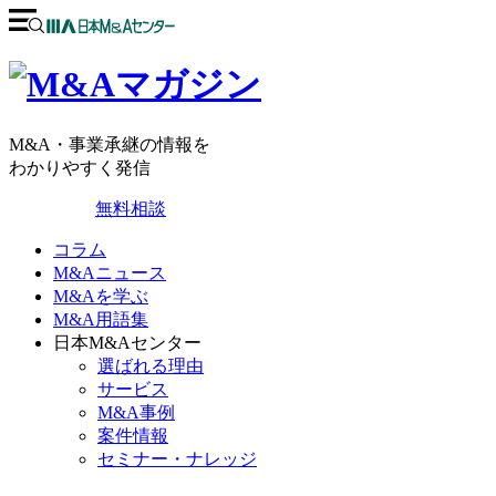
M&A・事業承継の情報を
わかりやすく発信
無料相談
コラム
M&Aニュース
M&Aを学ぶ
M&A用語集
日本M&Aセンター
選ばれる理由
サービス
M&A事例
案件情報
セミナー・ナレッジ