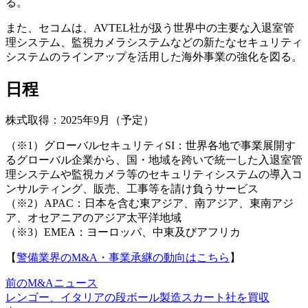
る。
また、セコムは、AVTEL社が扱う世界中の主要な入退室管
理システム、監視カメラシステムなどの新たなセキュリティ
システムのラインアップを活用した海外事業の強化を図る。
日程
株式取得：2025年9月（予定）
（※1）グローバルセキュリティSI：世界各地で事業展開す
るグローバル企業から、国・地域を跨いで統一した入退室管
理システムや監視カメラ等のセキュリティシステムの導入コ
ンサルティング、販売、工事等を請け負うサービス
（※2）APAC：日本を含む東アジア、南アジア、東南アジ
ア、オセアニアのアジア太平洋地域
（※3）EMEA：ヨーロッパ、中東及びアフリカ
【
警備業界のM&A・事業承継の動向はこちら
】
前のM&Aニュース
レンゴー、イタリアの段ボール製造スカート社を買収