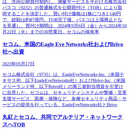
は、共同公開買付契約し、測量サービスを手がける株式会社
パスコ（9232）の普通株式を公開買付け（TOB）により取
得することを決定した。買い付け価格は1株につき2,140円
で、総額は約87億円。TOB完了後、パスコは上場廃止とな
る見通し。買付け期間は、2024年9月6日（金）から2024年10
月22日（火）までの30営業日。セコムの保有率
セコム、米国のEagle Eye Networks社およびBrivo
社へ出資
2023年05月17日
セコム株式会社（9735）は、EagleEyeNetworks,Inc.（米国テ
キサス州、以下EagleEyeNetworks社）およびBrivo,Inc.（米国
メリーランド州、以下Brivo社）の第三者割当増資を引受け
に合意した。セコムは、セキュリティシステムや警備・災害
支援サービス、医療・保険など、各種セキュリティ商品・サ
ービスの提供を行っている。EagleEyeNetworks社とBrivo
丸紅とセコム、共同でアルテリア・ネットワーク
スへTOB