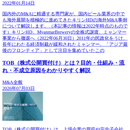
2022年01月14日
国内外のM&Aに精通する専門家が、国内ビール業界の中で
も海外展開を積極的に進めてきたキリンHDの海外M&A事例
について解説します。（本記事の情報は2022年時点のもので
す）キリンHD、MyanmarBreweryの全株式譲渡、ミャンマー
事業から撤退へ（2022年06月30日）2011年の民政化をうけ、
長年にわたる経済制裁が緩和されたミャンマー。「アジア最
後のフロンティア」として注目を集めていたこの
TOB（株式公開買付け）とは？目的・仕組み・流
れ・不成立原因をわかりやすく解説
M&A全般
2026年07月03日
TOB（株式公開買付け）は、上場企業の買収や完全子会社