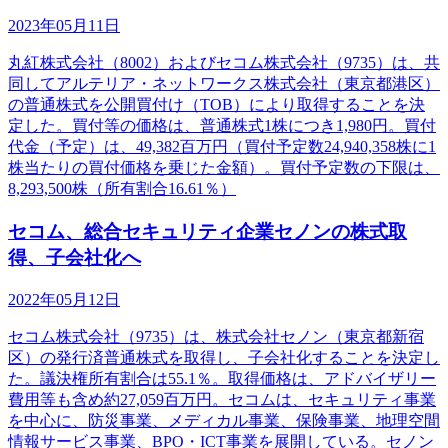
2023年05月11日
丸紅株式会社（8002）およびセコム株式会社（9735）は、共
同してアルテリア・ネットワークス株式会社（東京都港区）
の普通株式を公開買付け（TOB）により取得することを決
定した。買付等の価格は、普通株式1株につき1,980円。買付
代金（予定）は、49,382百万円（買付予定数24,940,358株に1
株当たりの買付価格を乗じた金額）。買付予定数の下限は、
8,293,500株（所有割合16.61％）
セコム、総合セキュリティ企業セノンの株式取
得、子会社化へ
2022年05月12日
セコム株式会社（9735）は、株式会社セノン（東京都新宿
区）の発行済普通株式を取得し、子会社化することを決定し
た。議決権所有割合は55.1％。取得価格は、アドバイザリー
費用等も含め約27,059百万円。セコムは、セキュリティ事業
を中心に、防災事業、メディカル事業、保険事業、地理空間
情報サービス事業、BPO・ICT事業を展開している。セノン