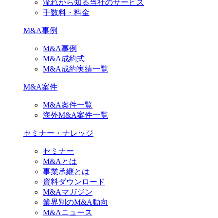
流れから知る当社のサービス
手数料・料金
M&A事例
M&A事例
M&A成約式
M&A成約実績一覧
M&A案件
M&A案件一覧
海外M&A案件一覧
セミナー・ナレッジ
セミナー
M&Aとは
事業承継とは
資料ダウンロード
M&Aマガジン
業界別のM&A動向
M&Aニュース