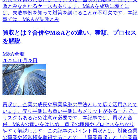
敗とみなされるケースもあります。M&Aを成功に導くに
は、失敗事例を知って対策を講じることが不可欠です。本記
事では、M&Aが失敗とみ
買収とは？合併やM&Aとの違い、種類、プロセス
を解説
M&A全般
2025年10月28日
買収は、企業の成長や事業承継の手法として広く活用されて
います。売り手側にも買い手側にもメリットがある一方で、
リスクもあるため注意が必要です。本記事では、買収と合
併、M&Aの違いをはじめ、買収の種類やプロセスをわかり
やすく解説します。この記事のポイント買収とは、対象企業
の事業や経営権を取得することで、「事業買収」と「企業買