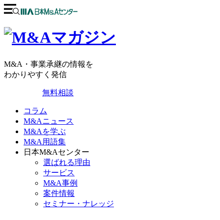
M&A・事業承継の情報を
わかりやすく発信
無料相談
コラム
M&Aニュース
M&Aを学ぶ
M&A用語集
日本M&Aセンター
選ばれる理由
サービス
M&A事例
案件情報
セミナー・ナレッジ