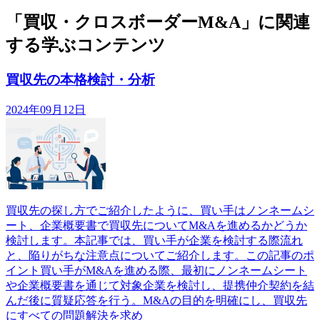
「買収・クロスボーダーM&A」に関連
する学ぶコンテンツ
買収先の本格検討・分析
2024年09月12日
買収先の探し方でご紹介したように、買い手はノンネームシ
ート、企業概要書で買収先についてM&Aを進めるかどうか
検討します。本記事では、買い手が企業を検討する際流れ
と、陥りがちな注意点についてご紹介します。この記事のポ
イント買い手がM&Aを進める際、最初にノンネームシート
や企業概要書を通じて対象企業を検討し、提携仲介契約を結
んだ後に質疑応答を行う。M&Aの目的を明確にし、買収先
にすべての問題解決を求め