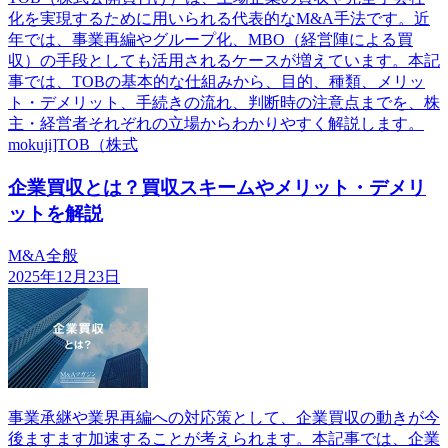
化を実現するために用いられる代表的なM&A手法です。近
年では、事業再編やグループ化、MBO（経営陣による買
収）の手段としても活用されるケースが増えています。本記
事では、TOBの基本的な仕組みから、目的、種類、メリッ
ト・デメリット、手続きの流れ、判断時の注意点までを、株
主・経営者それぞれの立場からわかりやすく解説します。
mokuji]TOB（株式
企業買収とは？買収スキームやメリット・デメリ
ットを解説
M&A全般
2025年12月23日
事業承継や業界再編への対応策として、企業買収の動きが今
後ますます加速することが考えられます。本記事では、企業