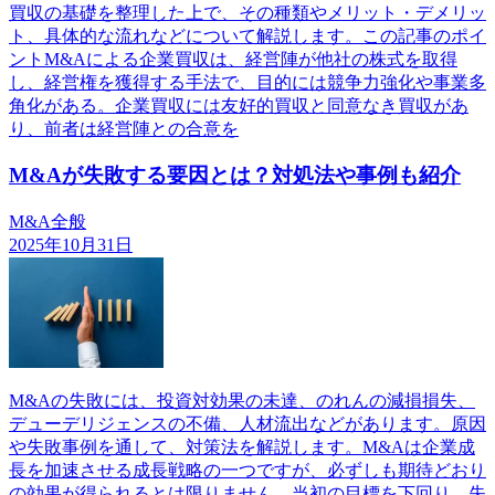
買収の基礎を整理した上で、その種類やメリット・デメリッ
ト、具体的な流れなどについて解説します。この記事のポイ
ントM&Aによる企業買収は、経営陣が他社の株式を取得
し、経営権を獲得する手法で、目的には競争力強化や事業多
角化がある。企業買収には友好的買収と同意なき買収があ
り、前者は経営陣との合意を
M&Aが失敗する要因とは？対処法や事例も紹介
M&A全般
2025年10月31日
M&Aの失敗には、投資対効果の未達、のれんの減損損失、
デューデリジェンスの不備、人材流出などがあります。原因
や失敗事例を通して、対策法を解説します。M&Aは企業成
長を加速させる成長戦略の一つですが、必ずしも期待どおり
の効果が得られるとは限りません。当初の目標を下回り、失