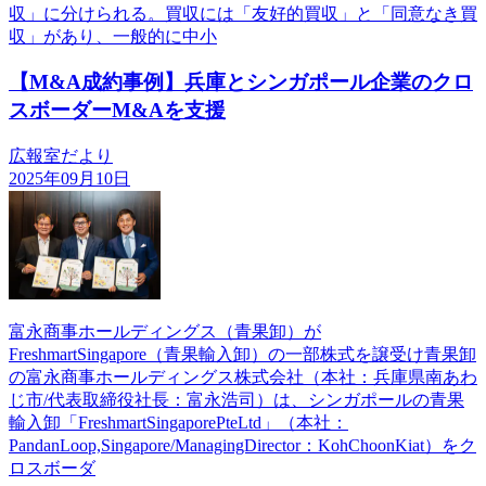
収」に分けられる。買収には「友好的買収」と「同意なき買
収」があり、一般的に中小
【M&A成約事例】兵庫とシンガポール企業のクロ
スボーダーM&Aを支援
広報室だより
2025年09月10日
富永商事ホールディングス（青果卸）が
FreshmartSingapore（青果輸入卸）の一部株式を譲受け青果卸
の富永商事ホールディングス株式会社（本社：兵庫県南あわ
じ市/代表取締役社長：富永浩司）は、シンガポールの青果
輸入卸「FreshmartSingaporePteLtd」（本社：
PandanLoop,Singapore/ManagingDirector：KohChoonKiat）をク
ロスボーダ