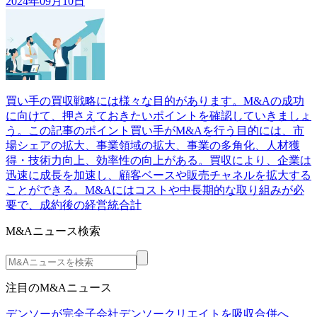
2024年09月10日
買い手の買収戦略には様々な目的があります。M&Aの成功
に向けて、押さえておきたいポイントを確認していきましょ
う。この記事のポイント買い手がM&Aを行う目的には、市
場シェアの拡大、事業領域の拡大、事業の多角化、人材獲
得・技術力向上、効率性の向上がある。買収により、企業は
迅速に成長を加速し、顧客ベースや販売チャネルを拡大する
ことができる。M&Aにはコストや中長期的な取り組みが必
要で、成約後の経営統合計
M&Aニュース検索
注目のM&Aニュース
デンソーが完全子会社デンソークリエイトを吸収合併へ