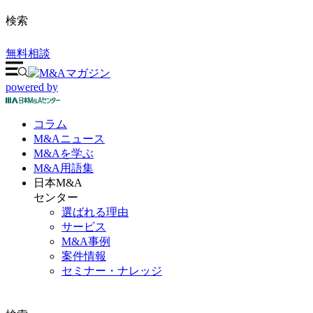
検索
無料相談
powered by
コラム
M&A
ニュース
M&Aを
学ぶ
M&A
用語集
日本M&A
センター
選ばれる理由
サービス
M&A事例
案件情報
セミナー・ナレッジ