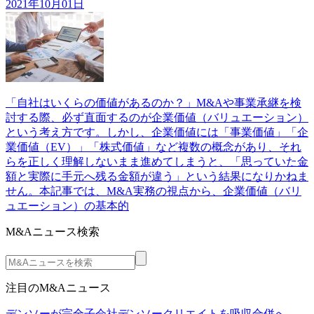
2021年10月01日
「自社はいくらの価値があるのか？」M&Aや事業承継を検
討する際、必ず直面するのが企業価値（バリュエーション）
という考え方です。しかし、企業価値には「事業価値」「企
業価値（EV）」「株式価値」など複数の概念があり、それ
らを正しく理解しないまま進めてしまうと、「思っていた金
額と実際に手元へ残る金額が違う」という結果になりかねま
せん。本記事では、M&A実務の視点から、企業価値（バリ
ュエーション）の基本的
M&Aニュース検索
注目のM&Aニュース
デンソーが完全子会社デンソークリエイトを吸収合併へ