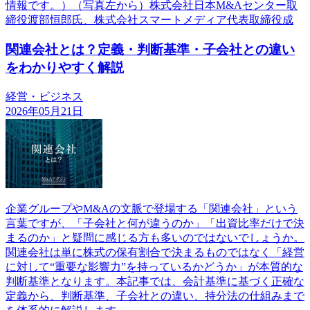
情報です。）（写真左から）株式会社日本M&Aセンター取
締役渡部恒郎氏、株式会社スマートメディア代表取締役成
関連会社とは？定義・判断基準・子会社との違い
をわかりやすく解説
経営・ビジネス
2026年05月21日
企業グループやM&Aの文脈で登場する「関連会社」という
言葉ですが、「子会社と何が違うのか」「出資比率だけで決
まるのか」と疑問に感じる方も多いのではないでしょうか。
関連会社は単に株式の保有割合で決まるものではなく「経営
に対して“重要な影響力”を持っているかどうか」が本質的な
判断基準となります。本記事では、会計基準に基づく正確な
定義から、判断基準、子会社との違い、持分法の仕組みまで