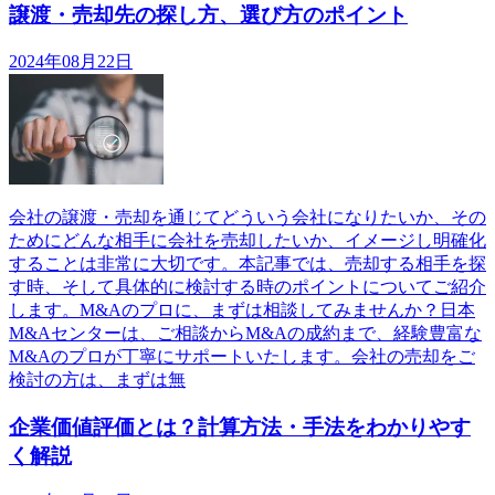
譲渡・売却先の探し方、選び方のポイント
2024年08月22日
会社の譲渡・売却を通じてどういう会社になりたいか、その
ためにどんな相手に会社を売却したいか、イメージし明確化
することは非常に大切です。本記事では、売却する相手を探
す時、そして具体的に検討する時のポイントについてご紹介
します。M&Aのプロに、まずは相談してみませんか？日本
M&Aセンターは、ご相談からM&Aの成約まで、経験豊富な
M&Aのプロが丁寧にサポートいたします。会社の売却をご
検討の方は、まずは無
企業価値評価とは？計算方法・手法をわかりやす
く解説