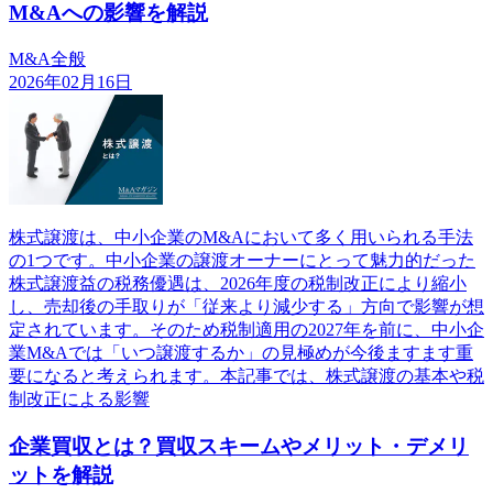
M&Aへの影響を解説
M&A全般
2026年02月16日
株式譲渡は、中小企業のM&Aにおいて多く用いられる手法
の1つです。中小企業の譲渡オーナーにとって魅力的だった
株式譲渡益の税務優遇は、2026年度の税制改正により縮小
し、売却後の手取りが「従来より減少する」方向で影響が想
定されています。そのため税制適用の2027年を前に、中小企
業M&Aでは「いつ譲渡するか」の見極めが今後ますます重
要になると考えられます。本記事では、株式譲渡の基本や税
制改正による影響
企業買収とは？買収スキームやメリット・デメリ
ットを解説