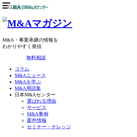
M&A・事業承継の情報を
わかりやすく発信
無料相談
コラム
M&Aニュース
M&Aを学ぶ
M&A用語集
日本M&Aセンター
選ばれる理由
サービス
M&A事例
案件情報
セミナー・ナレッジ