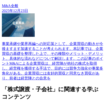
M&A全般
2025年12月23日
事業承継や業界再編への対応策として、企業買収の動きが今
後ますます加速することが考えられます。本記事では、企業
買収の基礎を整理した上で、その種類やメリット・デメリッ
ト、具体的な流れなどについて解説します。この記事のポイ
ントM&Aによる企業買収は、経営陣が他社の株式を取得
し、経営権を獲得する手法で、目的には競争力強化や事業多
角化がある。企業買収には友好的買収と同意なき買収があ
り、前者は経営陣との合意を
「株式譲渡・子会社」に関連する学ぶ
コンテンツ