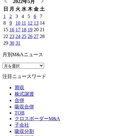
2022年5月
日
月
火
水
木
金
土
1
2
3
4
5
6
7
8
9
10
11
12
13
14
15
16
17
18
19
20
21
22
23
24
25
26
27
28
29
30
31
月別M&Aニュース
注目ニュースワード
買収
株式譲渡
合併
吸収合併
TOB
クロスボーダーM&A
子会社
吸収分割