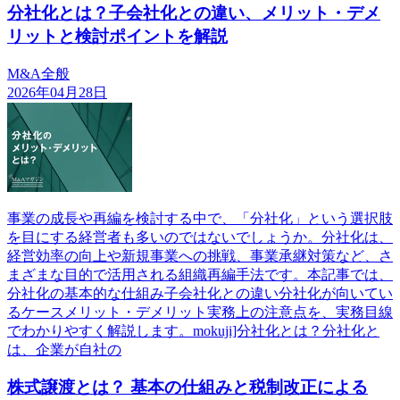
分社化とは？子会社化との違い、メリット・デメ
リットと検討ポイントを解説
M&A全般
2026年04月28日
事業の成長や再編を検討する中で、「分社化」という選択肢
を目にする経営者も多いのではないでしょうか。分社化は、
経営効率の向上や新規事業への挑戦、事業承継対策など、さ
まざまな目的で活用される組織再編手法です。本記事では、
分社化の基本的な仕組み子会社化との違い分社化が向いてい
るケースメリット・デメリット実務上の注意点を、実務目線
でわかりやすく解説します。mokuji]分社化とは？分社化と
は、企業が自社の
株式譲渡とは？ 基本の仕組みと税制改正による