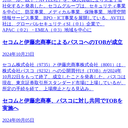
社化すると発表した。セコムグループは、セキュリティ事業
を中心に、防災事業、メディカル事業、保険事業、地理空間
情報サービス事業、BPO・ICT事業を展開している。AVTEL
社は、グローバルセキュリティSI（※1）企業で、
APAC（※2）・EMEA（※3）地域を中心に
セコムと伊藤忠商事によるパスコへのTOBが成立
2024年10月23日
セコム株式会社（9735）と伊藤忠商事株式会社（8001）は、
株式会社パスコ（9232）への公開買付け（TOB）が2024年
10月22日をもって終了、成立したことを発表した。パスコは
現在、東京証券取引所スタンダード市場に上場しているが、
所定の手続を経て、上場廃止となる見込み。
セコムと伊藤忠商事、パスコに対し共同でTOBを
実施へ
2024年09月05日