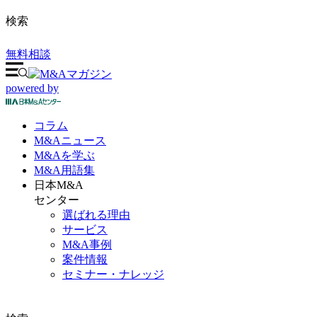
検索
無料相談
powered by
コラム
M&A
ニュース
M&Aを
学ぶ
M&A
用語集
日本M&A
センター
選ばれる理由
サービス
M&A事例
案件情報
セミナー・ナレッジ