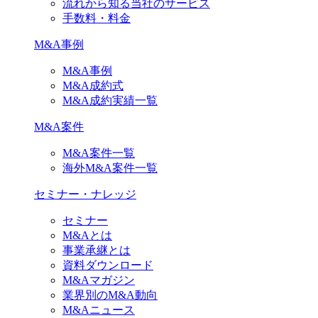
流れから知る当社のサービス
手数料・料金
M&A事例
M&A事例
M&A成約式
M&A成約実績一覧
M&A案件
M&A案件一覧
海外M&A案件一覧
セミナー・ナレッジ
セミナー
M&Aとは
事業承継とは
資料ダウンロード
M&Aマガジン
業界別のM&A動向
M&Aニュース