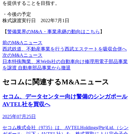
を提供することを目指す。
・今後の予定
株式譲渡実行日 2022年7月1日
【
警備業界のM&A・事業承継の動向はこちら
】
前のM&Aニュース
西武鉄道、不動産事業を行う西武エステートを吸収合併へ
次のM&Aニュース
日本特殊陶業、米Wells社の自動車向け修理用電子部品事業
を譲渡 自動車部品事業から撤退
セコムに関連するM&Aニュース
セコム、データセンター向け警備のシンガポール
AVTEL社を買収へ
2025年07月25日
セコム株式会社（9735）は、AVTELHoldings(Pte)Ltd.（シン
ガポール、以下：AVTEL社）を、株式買取により完全子会