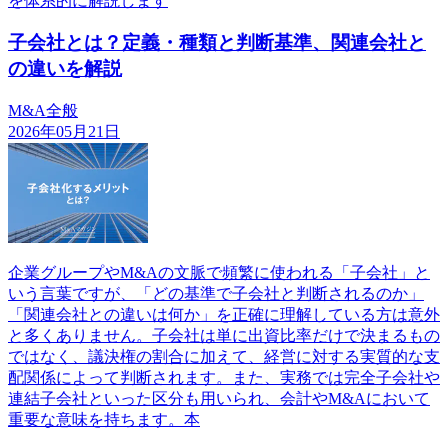
を体系的に解説します
子会社とは？定義・種類と判断基準、関連会社と
の違いを解説
M&A全般
2026年05月21日
企業グループやM&Aの文脈で頻繁に使われる「子会社」と
いう言葉ですが、「どの基準で子会社と判断されるのか」
「関連会社との違いは何か」を正確に理解している方は意外
と多くありません。子会社は単に出資比率だけで決まるもの
ではなく、議決権の割合に加えて、経営に対する実質的な支
配関係によって判断されます。また、実務では完全子会社や
連結子会社といった区分も用いられ、会計やM&Aにおいて
重要な意味を持ちます。本