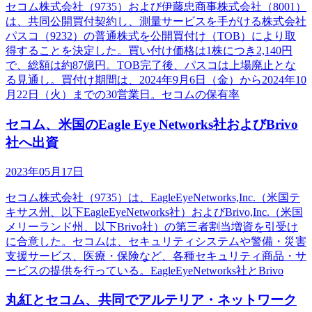
セコム株式会社（9735）および伊藤忠商事株式会社（8001）
は、共同公開買付契約し、測量サービスを手がける株式会社
パスコ（9232）の普通株式を公開買付け（TOB）により取
得することを決定した。買い付け価格は1株につき2,140円
で、総額は約87億円。TOB完了後、パスコは上場廃止とな
る見通し。買付け期間は、2024年9月6日（金）から2024年10
月22日（火）までの30営業日。セコムの保有率
セコム、米国のEagle Eye Networks社およびBrivo
社へ出資
2023年05月17日
セコム株式会社（9735）は、EagleEyeNetworks,Inc.（米国テ
キサス州、以下EagleEyeNetworks社）およびBrivo,Inc.（米国
メリーランド州、以下Brivo社）の第三者割当増資を引受け
に合意した。セコムは、セキュリティシステムや警備・災害
支援サービス、医療・保険など、各種セキュリティ商品・サ
ービスの提供を行っている。EagleEyeNetworks社とBrivo
丸紅とセコム、共同でアルテリア・ネットワーク