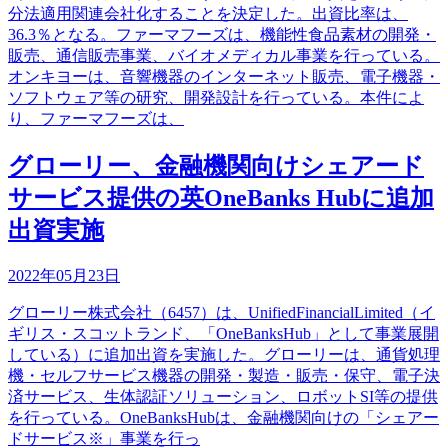
分法適用関連会社化することを決定した。出資比率は、
36.3％となる。ファーマフーズは、機能性食品素材の開発・
販売、通信販売事業、バイオメディカル事業を行っている。
オンキヨーは、音響機器のインターネット販売、電子機器・
ソフトウェア等の研究、開発設計を行っている。本件によ
り、ファーマフーズは、
グローリー、金融機関向けシェアード
サービス提供の英OneBanks Hubに追加
出資実施
2022年05月23日
グローリー株式会社（6457）は、UnifiedFinancialLimited（イ
ギリス・スコットランド、「OneBanksHub」として事業展開
している）に追加出資を実施した。グローリーは、通貨処理
機・セルフサービス機器の開発・製造・販売・保守、電子決
済サービス、生体認証ソリューション、ロボットSI等の提供
を行っている。OneBanksHubは、金融機関向けの「シェアー
ドサービス※」事業を行っ