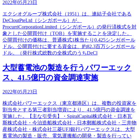
2022年05月23日
エクシオグループ株式会社（1951）は、連結子会社である
DeCloutPteLtd（シンガポール）が、
ProcurriCorporationLimited（シンガポール）の発行済株式を対
象とした公開買付け（TOB）を実施することを決定した。
公開買付けの価格は、普通株式1株当たり0.425シンガポール
ドル。公開買付けに要する資金は、約82.3百万シンガポール
ドル。（発行株式総数の全株式のうちDeCl
大型蓄電池の製造を行うパワーエック
ス、41.5億円の資金調達実施
2022年05月23日
株式会社パワーエックス（東京都港区）は、複数の投資家を
割当先とする第三者割当増資により、41.5億円の資金調達を
実施した。【主な引受先】・SpiralCapital株式会社・日本瓦
斯株式会社・今治造船株式会社・日本郵船株式会社・三井物
産株式会社・株式会社三菱UFJ銀行パワーエックスは、大型
蓄電池の製造・販売、電気運搬船の開発・製造を行ってい