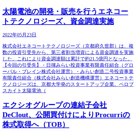
太陽電池の開発・販売を行うエネコー
トテクノロジーズ、資金調達実施
2022年05月23日
株式会社エネコートテクノロジーズ（京都府久世郡）は、複
数の投資引受先から、第三者割当増資による資金調達を実施
した。これにより資金調達額は累計で約21.5億円となった。
【今回の引受先】・日揮みらい投資事業有限責任組合（グロ
ーバル・ブレイン株式会社運営）・みらい創造二号投資事業
有限責任組合（株式会社みらい創造機構運営）エネコートテ
クノロジーズは、京都大学発のスタートアップ企業。ペロブ
スカイト太陽電池（
エクシオグループの連結子会社
DeClout、公開買付けによりProcurriの
株式取得へ（TOB）