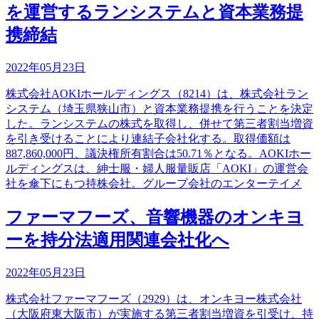
を運営するランシステムと資本業務提
携締結
2022年05月23日
株式会社AOKIホールディングス（8214）は、株式会社ラン
システム（埼玉県狭山市）と資本業務提携を行うことを決定
した。ランシステムの株式を取得し、併せて第三者割当増資
を引き受けることにより連結子会社化する。取得価額は
887,860,000円、議決権所有割合は50.71％となる。AOKIホー
ルディングスは、紳士服・婦人服量販店「AOKI」の運営会
社を傘下にもつ持株会社。グループ会社のエンターテイメ
ファーマフーズ、音響機器のオンキヨ
ーを持分法適用関連会社化へ
2022年05月23日
株式会社ファーマフーズ（2929）は、オンキヨー株式会社
（大阪府東大阪市）が実施する第三者割当増資を引受け、持