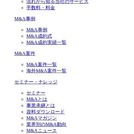
流れから知る当社のサービス
手数料・料金
M&A事例
M&A事例
M&A成約式
M&A成約実績一覧
M&A案件
M&A案件一覧
海外M&A案件一覧
セミナー・ナレッジ
セミナー
M&Aとは
事業承継とは
資料ダウンロード
M&Aマガジン
業界別のM&A動向
M&Aニュース