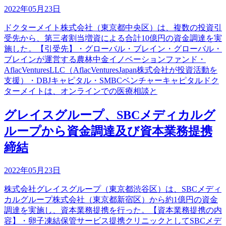
2022年05月23日
ドクターメイト株式会社（東京都中央区）は、複数の投資引
受先から、第三者割当増資による合計10億円の資金調達を実
施した。【引受先】・グローバル・ブレイン・グローバル・
ブレインが運営する農林中金イノベーションファンド・
AflacVenturesLLC（AflacVenturesJapan株式会社が投資活動を
支援）・DBJキャピタル・SMBCベンチャーキャピタルドク
ターメイトは、オンラインでの医療相談と
グレイスグループ、SBCメディカルグ
ループから資金調達及び資本業務提携
締結
2022年05月23日
株式会社グレイスグループ（東京都渋谷区）は、SBCメディ
カルグループ株式会社（東京都新宿区）から約1億円の資金
調達を実施し、資本業務提携を行った。【資本業務提携の内
容】・卵子凍結保管サービス提携クリニックとしてSBCメデ