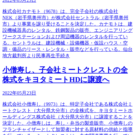
2022年05月23日
株式会社カナモト（9678）は、完全子会社の株式会社
NEK（岩手県奥州市）が株式会社セントラル（岩手県奥州
市）より事業を譲り受けることを決定した。カナモトは、建
設機械器具のレンタル、鉄鋼製品の販売、エンジニアリング
ワークステーションおよび周辺機器のレンタルを行ってい
る。セントラルは、建設機械・設備機器・仮設ハウス・空
調・備品のリース・レンタル・販売などを行っている。仙台
地方裁判所より民事再生手続き
小僧寿し、子会社ミートクレストの全
株式をキヨタミートHDに譲渡へ
2022年05月23日
株式会社小僧寿し（9973）は、特定子会社である株式会社ミ
ートクレスト（大分県大分市）の全株式を、キヨタミートホ
ールディングス株式会社（大分県大分市）に譲渡することを
決定した。小僧寿しは、寿し・弁当の製造販売、小僧寿しの
フランチャイザーとして加盟者に対する原材料の供給と指導