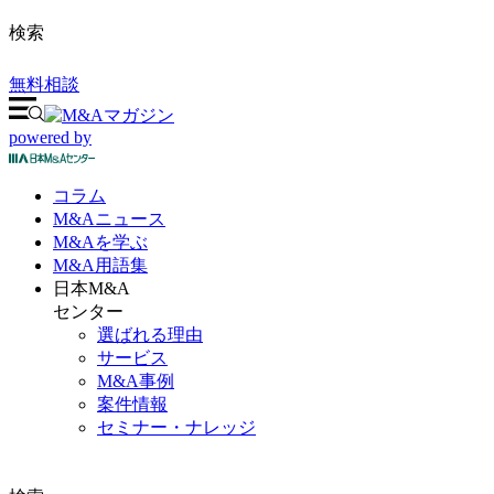
検索
無料相談
powered by
コラム
M&A
ニュース
M&Aを
学ぶ
M&A
用語集
日本M&A
センター
選ばれる理由
サービス
M&A事例
案件情報
セミナー・ナレッジ