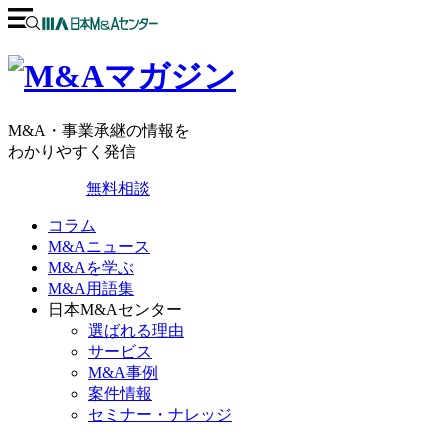
M&A・事業承継の情報を
わかりやすく発信
無料相談
コラム
M&Aニュース
M&Aを学ぶ
M&A用語集
日本M&Aセンター
選ばれる理由
サービス
M&A事例
案件情報
セミナー・ナレッジ