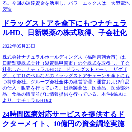
る。今回の調達資金を活用し、パワーエックスは、大型電池
製造
ドラッグストアを傘下にもつナチュラ
ルHD、日新製薬の株式取得、子会社化
2022年05月23日
株式会社ナチュラルホールディングス（福岡県朝倉市）は、
日新製薬株式会社（滋賀県甲賀市）の全株式を取得し、子会
社化した。ナチュラルHDは、ドラッグストアモリ、ザグザ
グ、くすりのベルなどのドラッグストアチェーンを傘下にも
つ持株会社。グループ会社全体の経営管理・運営および商品
の仕入・販売を行っている。日新製薬は、医薬品、医薬部外
品、食品の販売並びに情報提供を行っている。本件M&Aに
より、ナチュラルHDは
24時間医療対応サービスを提供するド
クターメイト、10億円の資金調達実施