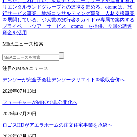
行った。これに伴い、東京ディズニーリゾートを運営するオ
リエンタルランドグループとの連携を進める。otomoは、旅
行サービス事業、地域コンサルティング事業、人材支援事業
を展開している。少人数の旅行者をガイドが専属で案内する
プライベートツアーサービス「otomo」を提供。今回の調達
資金を活用
M&Aニュース検索
注目のM&Aニュース
デンソーが完全子会社デンソークリエイトを吸収合併へ
2026年07月13日
フューチャーがMBOで非公開化へ
2026年07月29日
ロゴスHDがアエラホームの注文住宅事業を承継へ
2026年07月16日