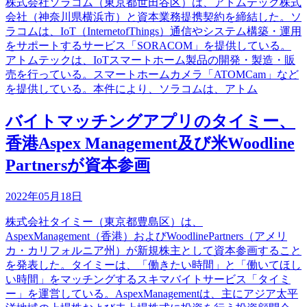
株式会社ソラコム（東京都世田谷区）は、アトムテック株式
会社（神奈川県横浜市）と資本業務提携契約を締結した。ソ
ラコムは、IoT（InternetofThings）通信やシステム構築・運用
をサポートするサービス「SORACOM」を提供している。
アトムテックは、IoTスマートホーム製品の開発・製造・販
売を行っている。スマートホームカメラ「ATOMCam」など
を提供している。本件により、ソラコムは、アトム
バイトマッチングアプリのタイミー、
香港Aspex Management及び米Woodline
Partnersが資本参画
2022年05月18日
株式会社タイミー（東京都豊島区）は、
AspexManagement（香港）およびWoodlinePartners（アメリ
カ・カリフォルニア州）が新規株主として資本参画すること
を発表した。タイミーは、「働きたい時間」と「働いてほし
い時間」をマッチングするスキマバイトサービス「タイミ
ー」を運営している。AspexManagementは、主にアジア太平