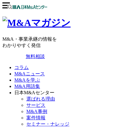
M&A・事業承継の情報を
わかりやすく発信
無料相談
コラム
M&Aニュース
M&Aを学ぶ
M&A用語集
日本M&Aセンター
選ばれる理由
サービス
M&A事例
案件情報
セミナー・ナレッジ