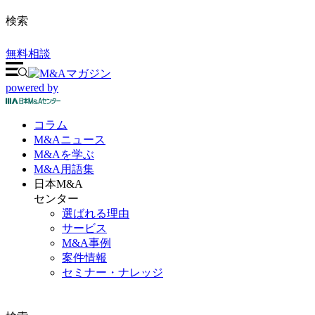
検索
無料相談
powered by
コラム
M&A
ニュース
M&Aを
学ぶ
M&A
用語集
日本M&A
センター
選ばれる理由
サービス
M&A事例
案件情報
セミナー・ナレッジ