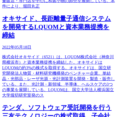
量販店・専門店を中心に和装小物の卸売を展開している。本
件により、堀田丸正
オキサイド、長距離量子通信システム
を開発するLQUOMと資本業務提携を
締結
2022年05月18日
株式会社オキサイド（6521）は、LQUOM株式会社（神奈川
県横浜市）と資本業務提携を締結した。オキサイドは
LQUOMの約3%の株式を取得する。オキサイドは、国立研
究開発法人物質・材料研究機構発のベンチャー企業。単結
晶・光部品・レーザ光源・光計測装置を開発・製造・販売し
ている。また、光計測・新領域、半導体、ヘルスケアの3つ
の事業を展開している。LQUOMは、国立大学法人横浜国立
大学堀切研究室発のス
テンダ、ソフトウェア受託開発を行う
三友テクノロジーの株式取得、子会社