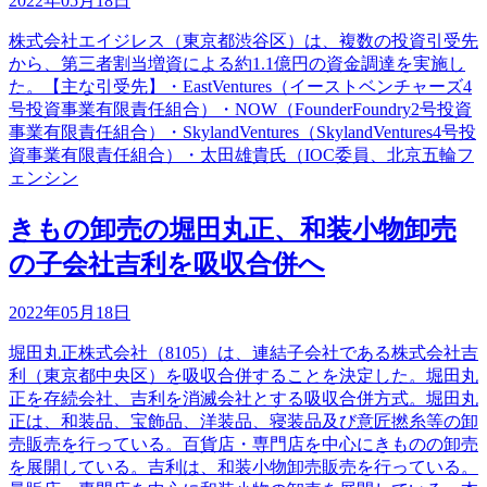
2022年05月18日
株式会社エイジレス（東京都渋谷区）は、複数の投資引受先
から、第三者割当増資による約1.1億円の資金調達を実施し
た。【主な引受先】・EastVentures（イーストベンチャーズ4
号投資事業有限責任組合）・NOW（FounderFoundry2号投資
事業有限責任組合）・SkylandVentures（SkylandVentures4号投
資事業有限責任組合）・太田雄貴氏（IOC委員、北京五輪フ
ェンシン
きもの卸売の堀田丸正、和装小物卸売
の子会社吉利を吸収合併へ
2022年05月18日
堀田丸正株式会社（8105）は、連結子会社である株式会社吉
利（東京都中央区）を吸収合併することを決定した。堀田丸
正を存続会社、吉利を消滅会社とする吸収合併方式。堀田丸
正は、和装品、宝飾品、洋装品、寝装品及び意匠撚糸等の卸
売販売を行っている。百貨店・専門店を中心にきものの卸売
を展開している。吉利は、和装小物卸売販売を行っている。