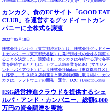
洋地域の上場株および未上場株式に投資を行う投資顧問会
カンカク、食のECサイト「GOOD EAT
CLUB」を運営するグッドイートカン
パニーに全株式を譲渡
2022年05月18日
株式会社カンカク（東京都渋谷区）は、株式会社グッドイー
トカンパニー（東京都渋谷区）に発行済株式の全株を譲渡す
ることを決定した。譲渡後も、カンカクは存続する形で各事
業を継続するとともに、カフェ店舗事業をMBO（マネジメ
ント・バイアウト）により株式会社biplane（東京都渋谷区）
に移管し、引き続き店舗運営と新店舗展開に取り組む。カン
カクは、ソフトウェアの開発・運営、D2C（DirecttoConsu
ESG経営推進クラウドを提供するシェ
ルパ・アンド・カンパニー、総額6,000
万円の資金調達を実施