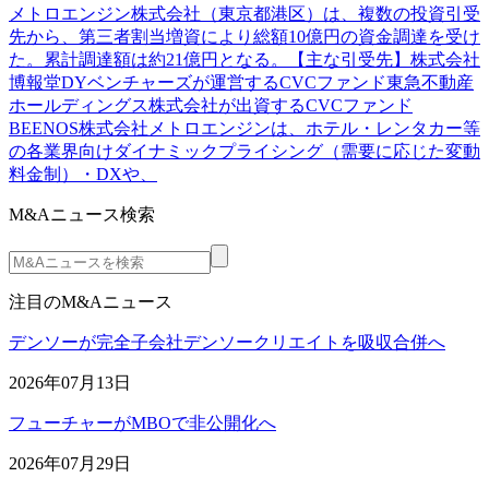
メトロエンジン株式会社（東京都港区）は、複数の投資引受
先から、第三者割当増資により総額10億円の資金調達を受け
た。累計調達額は約21億円となる。【主な引受先】株式会社
博報堂DYベンチャーズが運営するCVCファンド東急不動産
ホールディングス株式会社が出資するCVCファンド
BEENOS株式会社メトロエンジンは、ホテル・レンタカー等
の各業界向けダイナミックプライシング（需要に応じた変動
料金制）・DXや、
M&Aニュース検索
注目のM&Aニュース
デンソーが完全子会社デンソークリエイトを吸収合併へ
2026年07月13日
フューチャーがMBOで非公開化へ
2026年07月29日