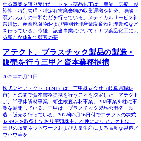
わる事業を譲り受けた。トキワ薬品化工は、産業・医療・感
染性・特別管理・特定有害廃棄物の収集運搬や処分、廃酸・
廃アルカリの中和などを行っている。メディカルサービス神
奈川は、産業廃棄物および特別管理産業廃棄物処理業務など
を行っている。今後、該当事業についてトキワ薬品化工によ
る新たな体制で顧客の要
アテクト、プラスチック製品の製造・
販売を行う三甲と資本業務提携
2022年05月11日
株式会社アテクト（4241）は、三甲株式会社（岐阜県瑞穂
市）との間で資本業務提携を行うことを決定した。アテクト
は、半導体資材事業、衛生検査器材事業、PIM事業を柱に事
業を展開している。三甲は、プラスチック製品の開発・製
造・販売を行っている。2022年3月16日付でアテクトの株式
32.99％を取得しており筆頭株主。本件によりアテクトは、
三甲の販売ネットワークおよび大量生産による高度な製造ノ
ウハウ等を