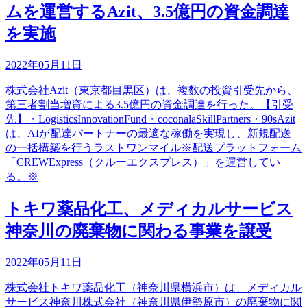
ムを運営するAzit、3.5億円の資金調達
を実施
2022年05月11日
株式会社Azit（東京都目黒区）は、複数の投資引受先から、
第三者割当増資による3.5億円の資金調達を行った。【引受
先】・LogisticsInnovationFund・coconalaSkillPartners・90sAzit
は、AIが配達パートナーの最適な稼働を実現し、新規配送
の一括構築を行うラストワンマイル※配送プラットフォーム
「CREWExpress（クルーエクスプレス）」を運営してい
る。※
トキワ薬品化工、メディカルサービス
神奈川の廃棄物に関わる事業を譲受
2022年05月11日
株式会社トキワ薬品化工（神奈川県横浜市）は、メディカル
サービス神奈川株式会社（神奈川県伊勢原市）の廃棄物に関