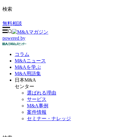
検索
無料相談
powered by
コラム
M&A
ニュース
M&Aを
学ぶ
M&A
用語集
日本M&A
センター
選ばれる理由
サービス
M&A事例
案件情報
セミナー・ナレッジ