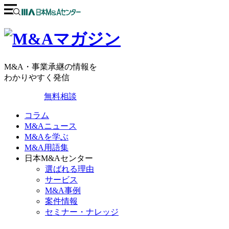
M&A・事業承継の情報を
わかりやすく発信
無料相談
コラム
M&Aニュース
M&Aを学ぶ
M&A用語集
日本M&Aセンター
選ばれる理由
サービス
M&A事例
案件情報
セミナー・ナレッジ