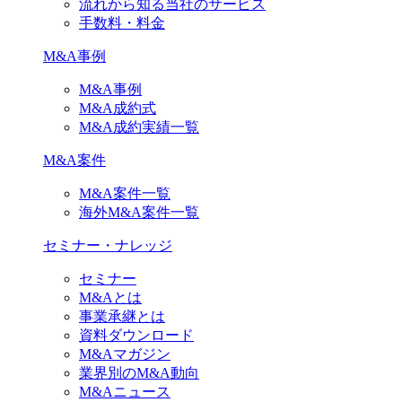
流れから知る当社のサービス
手数料・料金
M&A事例
M&A事例
M&A成約式
M&A成約実績一覧
M&A案件
M&A案件一覧
海外M&A案件一覧
セミナー・ナレッジ
セミナー
M&Aとは
事業承継とは
資料ダウンロード
M&Aマガジン
業界別のM&A動向
M&Aニュース