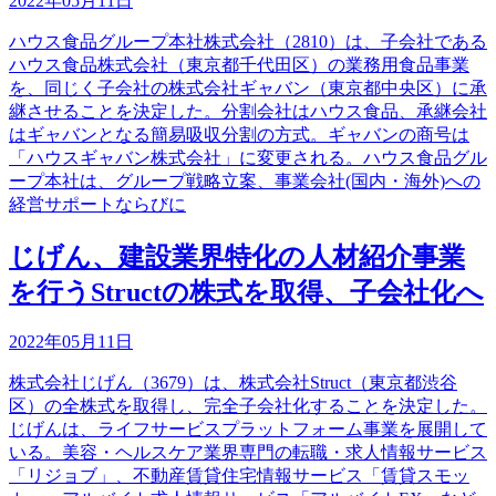
2022年05月11日
ハウス食品グループ本社株式会社（2810）は、子会社である
ハウス食品株式会社（東京都千代田区）の業務用食品事業
を、同じく子会社の株式会社ギャバン（東京都中央区）に承
継させることを決定した。分割会社はハウス食品、承継会社
はギャバンとなる簡易吸収分割の方式。ギャバンの商号は
「ハウスギャバン株式会社」に変更される。ハウス食品グル
ープ本社は、グループ戦略立案、事業会社(国内・海外)への
経営サポートならびに
じげん、建設業界特化の人材紹介事業
を行うStructの株式を取得、子会社化へ
2022年05月11日
株式会社じげん（3679）は、株式会社Struct（東京都渋谷
区）の全株式を取得し、完全子会社化することを決定した。
じげんは、ライフサービスプラットフォーム事業を展開して
いる。美容・ヘルスケア業界専門の転職・求人情報サービス
「リジョブ」、不動産賃貸住宅情報サービス「賃貸スモッ