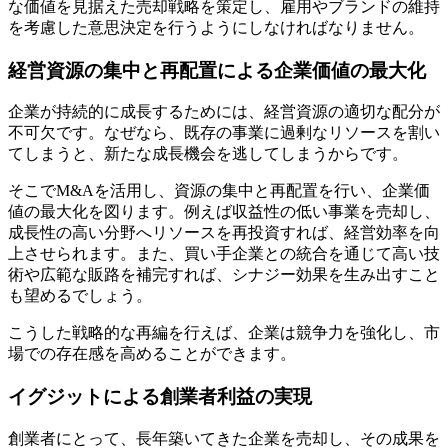
な価値を見据えた売却戦略を策定し、雇用やブランドの維持
を考慮した意思決定を行うようにしなければなりません。
経営資源の集中と再配置による企業価値の最大化
企業が持続的に成長するためには、経営資源の適切な配分が
不可欠です。なぜなら、既存の事業に過剰なリソースを割い
てしまうと、新たな成長機会を逃してしまうからです。
そこでM&Aを活用し、資源の集中と再配置を行い、企業価
値の最大化を図ります。例えば収益性の低い事業を売却し、
成長性の高い分野へリソースを再投資すれば、経営効率を向
上させられます。また、買い手企業との統合を通じて高い技
術や広範な販路を補完すれば、シナジー効果を生み出すこと
も望めるでしょう。
こうした戦略的な再編を行えば、企業は競争力を強化し、市
場での存在感を高めることができます。
イグジットによる創業者利益の実現
創業者にとって、長年築いてきた企業を売却し、その成果を