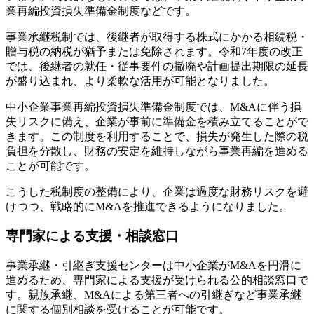
業再編投資損失準備金制度などです。
事業承継税制では、後継者が取得する株式にかかる相続税・
贈与税の納税が猶予または免除されます。令和7年度の改正
では、後継者の就任・従事要件の撤廃や計画提出期限の延長
が盛り込まれ、より柔軟な活用が可能となりました。
中小企業事業再編投資損失準備金制度では、M&Aに伴う損
失リスクに備え、企業が事前に準備金を積み立てることがで
きます。この制度を利用することで、損失が発生した際の税
負担を分散し、財務の安定を維持しながら事業再編を進める
ことが可能です。
こうした税制度の整備により、企業は過度な財務リスクを避
けつつ、戦略的にM&Aを推進できるようになりました。
専門家による支援・相談窓口
事業承継・引継ぎ支援センターは中小企業がM&Aを円滑に
進めるため、専門家による支援が受けられる公的相談窓口で
す。親族承継、M&Aによる第三者への引継ぎなど事業承継
に関する個別相談を受けることが可能です。