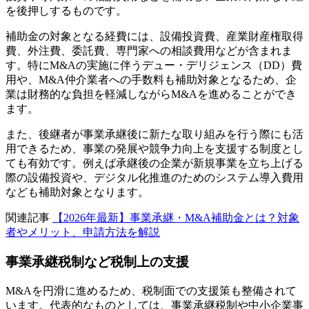
を後押しするものです。
補助金の対象となる経費には、設備投資費、産業財産権取得
費、外注費、委託費、専門家への相談費用などが含まれま
す。特にM&Aの実施に伴うデュー・デリジェンス（DD）費
用や、M&A仲介業者への手数料も補助対象となるため、企
業は財務的な負担を軽減しながらM&Aを進めることができ
ます。
また、後継者が事業承継後に新たな取り組みを行う際にも活
用できるため、事業の発展や競争力向上を支援する制度とし
ても有効です。例えば承継後の企業が新規事業を立ち上げる
際の設備投資や、デジタル化推進のためのシステム導入費用
なども補助対象となります。
関連記事
【2026年最新】事業承継・M&A補助金とは？対象
者やメリット、申請方法を解説
事業承継税制など税制上の支援
M&Aを円滑に進めるため、税制面での支援策も整備されて
います。代表的なものとしては、事業承継税制や中小企業事