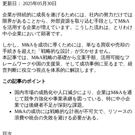
更新日：
2025年05月30日
企業が持続的に成長を遂げるためには、社内の努力だけでは
限界があることから、外部資源を取り込む手段としてM&A
を活用する企業が増えています。こうした流れは、とりわけ
中小企業において顕著です。
しかし、M&Aを成功に導くためには、単なる買収や売却の
手続きを超えた「戦略的な設計」が欠かせません。
本記事では、M&A戦略の基礎から立案手順、活用可能なフ
レームワークや国の支援策、そして成功事例に至るまで、経
営判断に役立つ視点を体系的に解説します。
この記事のポイント
国内市場の成熟化や人口減少により、企業はM&Aを通
じて競争力強化や事業承継を図っている。特に中小企
業では後継者不足が深刻な課題。
M&Aの成功には戦略的な計画が不可欠で、リソースの
浪費や統合の失敗を避ける必要がある。
⽬次