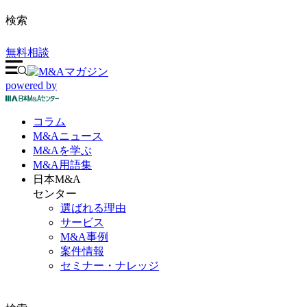
検索
無料相談
powered by
コラム
M&A
ニュース
M&Aを
学ぶ
M&A
用語集
日本M&A
センター
選ばれる理由
サービス
M&A事例
案件情報
セミナー・ナレッジ