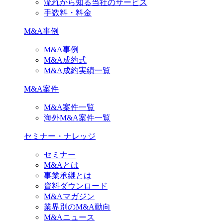
流れから知る当社のサービス
手数料・料金
M&A事例
M&A事例
M&A成約式
M&A成約実績一覧
M&A案件
M&A案件一覧
海外M&A案件一覧
セミナー・ナレッジ
セミナー
M&Aとは
事業承継とは
資料ダウンロード
M&Aマガジン
業界別のM&A動向
M&Aニュース