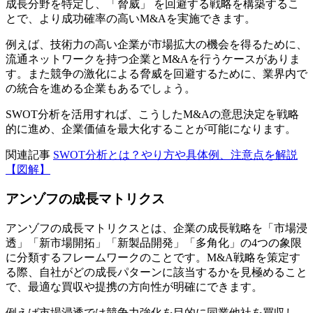
成長分野を特定し、「脅威」 を回避する戦略を構築するこ
とで、より成功確率の高いM&Aを実施できます。
例えば、技術力の高い企業が市場拡大の機会を得るために、
流通ネットワークを持つ企業とM&Aを行うケースがありま
す。また競争の激化による脅威を回避するために、業界内で
の統合を進める企業もあるでしょう。
SWOT分析を活用すれば、こうしたM&Aの意思決定を戦略
的に進め、企業価値を最大化することが可能になります。
関連記事
SWOT分析とは？やり方や具体例、注意点を解説
【図解】
アンゾフの成長マトリクス
アンゾフの成長マトリクスとは、企業の成長戦略を「市場浸
透」「新市場開拓」「新製品開発」「多角化」の4つの象限
に分類するフレームワークのことです。M&A戦略を策定す
る際、自社がどの成長パターンに該当するかを見極めること
で、最適な買収や提携の方向性が明確にできます。
例えば市場浸透では競争力強化を目的に同業他社を買収し、