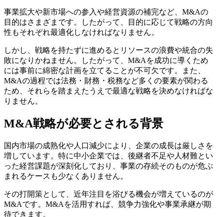
7-1.
SWOT分析
事業拡大や新市場への参入や経営資源の補完など、M&Aの
7-2.
アンゾフの成長マトリクス
目的はさまざまです。したがって、目的に応じて戦略の方向
7-3.
ポーターの競争戦略
性もそれぞれ最適化しなければなりません。
7-4.
バリューチェーン分析
8.
M&A戦略の支援制度と政府の取り組み
しかし、戦略を持たずに進めるとリソースの浪費や統合の失
8-1.
事業承継・M&A補助金
敗になりかねません。したがって、M&Aを成功に導くため
8-2.
事業承継税制など税制上の支援
には事前に綿密な計画を立てることが不可欠です。また、
8-3.
専門家による支援・相談窓口
M&Aの過程では法務・財務・税務など多くの要素が関わる
8-4.
M&A支援機関登録制度
ため、それらを踏まえたうえで最適な戦略を決めなければな
8-5.
100億企業の育成支援
りません。
9.
M&A戦略立案時に注意すべきポイント
9-1.
M&Aは最終手段ではなく「手段のひとつ」として
M&A戦略が必要とされる背景
考える
9-2.
リスクの事前把握と対策準備
9-3.
情報漏洩リスクと信頼構築
国内市場の成熟化や人口減少により、企業の成長は厳しさを
10.
企業のM&A戦略事例
増しています。特に中小企業では、後継者不足や人材難とい
10-1.
①既存事業の強化（ニデック）
った経営課題が深刻化しており、事業の存続そのものが危ぶ
10-2.
②異業種によるシナジー（NTTドコモ×マネック
まれるケースも少なくありません。
ス）
その打開策として、近年注目を浴びる機会が増えているのが
10-3.
③M&Aが活発な物流業界（ヤマトHD）
M&Aです。M&Aを活用すれば、競争力強化や事業承継が期
10-4.
④海外戦略（ゼンショー）
待できます。
11.
終わりに