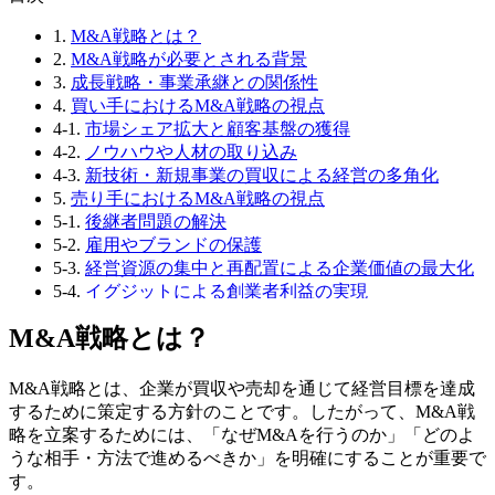
1.
M&A戦略とは？
2.
M&A戦略が必要とされる背景
3.
成長戦略・事業承継との関係性
4.
買い手におけるM&A戦略の視点
4-1.
市場シェア拡大と顧客基盤の獲得
4-2.
ノウハウや人材の取り込み
4-3.
新技術・新規事業の買収による経営の多角化
5.
売り手におけるM&A戦略の視点
5-1.
後継者問題の解決
5-2.
雇用やブランドの保護
5-3.
経営資源の集中と再配置による企業価値の最大化
5-4.
イグジットによる創業者利益の実現
5-5.
売却による企業成長の加速と新事業展開
M&A戦略とは？
6.
M&A戦略の立案ステップ
6-1.
Step1：自社分析と強み・弱みの洗い出し
6-2.
Step2：M&Aの目的を明確にする
M&A戦略とは、企業が買収や売却を通じて経営目標を達成
6-3.
Step3：市場調査と競合動向の把握
するために策定する方針のことです。したがって、M&A戦
6-4.
Step4：実行可能なスキームと資金計画の検討
略を立案するためには、「なぜM&Aを行うのか」「どのよ
6-5.
Step5：ターゲット企業の選定とアプローチ
うな相手・方法で進めるべきか」を明確にすることが重要で
7.
M&A戦略策定に役立つフレームワーク例
す。