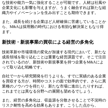
な技術や能力一気に強化することが可能です。人材は社風や
企業文化にも影響を与えますが、うまく融合すれば新たな組
織力やイノベーションを生み出すことも期待できます。
また、成長を続ける企業ほど人材確保に苦慮していることか
ら、M&Aは採用難の時代における有効な解決策ともなり得
ます。
新技術・新規事業の買収による経営の多角化
技術革新や市場環境の変化が加速する現代において、新たな
成長領域を取り込むことは重要な経営課題です。そこで注目
されているのが、新技術や新規事業を持つ企業をM&Aによ
って取り込む戦略です。
自社で一から研究開発を行うよりも、すでに実績のある企業
を買収する方が、時間やコストの面で効率的です。さらに異
業種のノウハウを得たり、新たな市場に進出したりすれば、
これまでとは異なる分野への展開も望めるでしょう。
また、経営の多角化は、収益源を分散させることで不況時の
リスク耐性を高める効果もあります。こうした点から、