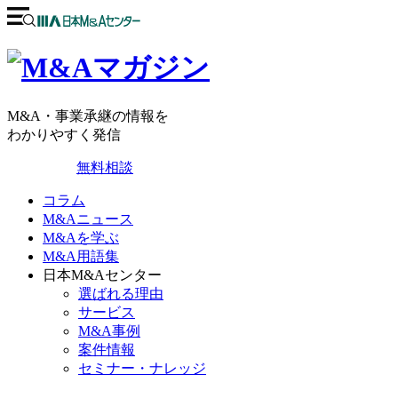
M&A・事業承継の情報を
わかりやすく発信
無料相談
コラム
M&Aニュース
M&Aを学ぶ
M&A用語集
日本M&Aセンター
選ばれる理由
サービス
M&A事例
案件情報
セミナー・ナレッジ