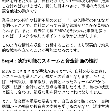
戦略を練るためには、自社だけでなく外部環境も的確に把握
しなければなりません。特に注目すべきは、市場の成長性や
競合他社の動きです。
業界全体の傾向や技術革新のスピード、参入障壁の有無など
を調べることで、自社にとって有望な領域がどこかが見極め
られます。また、過去に同様のM&Aが行われた事例を参照
すれば、リスクや成功のポイントも浮かび上がります。
このような情報を収集・分析することで、より現実的で効果
的な戦略を立てることが可能になるのです。
Step4：実行可能なスキームと資金計画の検討
M&Aにはさまざまな手法がありますが、自社の状況に適し
たスキームを選ぶことが成功への近道となります。たとえ
ば、株式譲渡、事業譲渡、合併といったスキームの中から、
税務・法務・会計などの観点も考慮したうえで、自社の状況
と照らし合わせ、最適な形を見つけなければなりません。
また、資金面も重要な要素です。自己資金で賄うのか、金融
機関からの融資や投資家の支援を受けるのかなど、調達方法