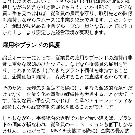
こうした状況において、M&Aを活用すれば企業の価値を維
持しながら経営を引き継いでもらうことが可能です。適切な
買い手を見つければ、従業員の雇用を守り、取引先との関係
を維持しながらスムーズに事業を継続できます。また、シナ
ジー創出が見込める企業グループの一員となることで競争力
が向上し、より安定した経営環境が実現します。
雇用やブランドの保護
譲渡オーナーにとって、従業員の雇用やブランドの維持は非
常に重要な課題のひとつです。なぜなら従業員の雇用を守
り、これまで築き上げてきたブランド価値を維持すること
は、企業価値を維持し、存続することに直結するからです。
そのため、売却先を選定する際には、単なる金銭的な条件だ
けでなく、企業文化や事業の継続性も考慮することが大切で
す。適切な買い手が見つかれば、企業のアイデンティティを
維持しながら経営体制の強化を図ることができます。
しかしながら、事業統合の過程で方針が食い違えば、ブラン
ドの価値が損なわれ、従業員のモチベーションも低下しかね
ません。したがって、M&Aを実施する際には企業の長期的