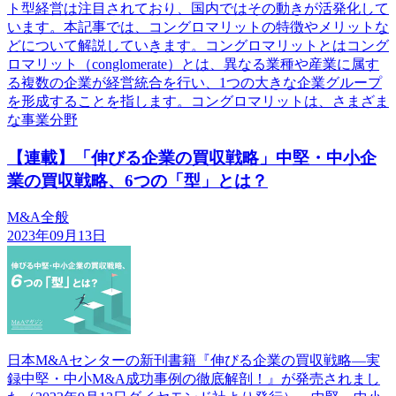
ト型経営は注目されており、国内ではその動きが活発化して
います。本記事では、コングロマリットの特徴やメリットな
どについて解説していきます。コングロマリットとはコング
ロマリット（conglomerate）とは、異なる業種や産業に属す
る複数の企業が経営統合を行い、1つの大きな企業グループ
を形成することを指します。コングロマリットは、さまざま
な事業分野
【連載】「伸びる企業の買収戦略」中堅・中小企
業の買収戦略、6つの「型」とは？
M&A全般
2023年09月13日
日本M&Aセンターの新刊書籍『伸びる企業の買収戦略―実
録中堅・中小M&A成功事例の徹底解剖！』が発売されまし