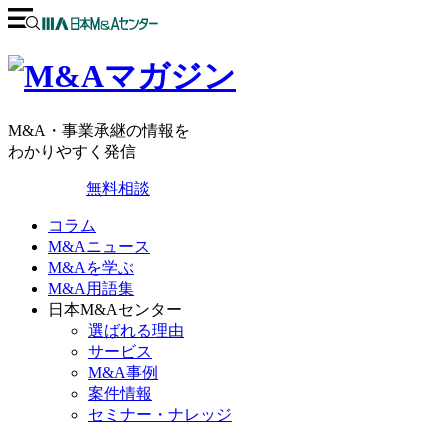
M&A・事業承継の情報を
わかりやすく発信
無料相談
コラム
M&Aニュース
M&Aを学ぶ
M&A用語集
日本M&Aセンター
選ばれる理由
サービス
M&A事例
案件情報
セミナー・ナレッジ