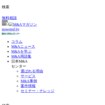
検索
無料相談
powered by
コラム
M&A
ニュース
M&Aを
学ぶ
M&A
用語集
日本M&A
センター
選ばれる理由
サービス
M&A事例
案件情報
セミナー・ナレッジ