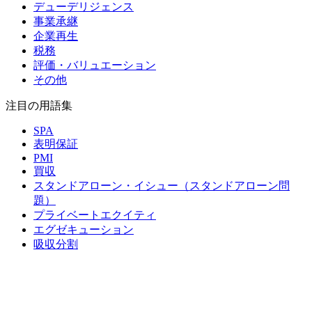
デューデリジェンス
事業承継
企業再生
税務
評価・バリュエーション
その他
注目の用語集
SPA
表明保証
PMI
買収
スタンドアローン・イシュー（スタンドアローン問
題）
プライベートエクイティ
エグゼキューション
吸収分割