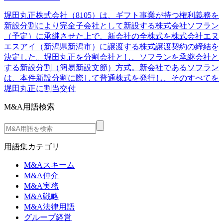
堀田丸正株式会社（8105）は、ギフト事業が持つ権利義務を
新設分割により完全子会社として新設する株式会社ソフラン
（予定）に承継させた上で、新会社の全株式を株式会社エヌ
エスアイ（新潟県新潟市）に譲渡する株式譲渡契約の締結を
決定した。堀田丸正を分割会社とし、ソフランを承継会社と
する新設分割（簡易新設文節）方式。新会社であるソフラン
は、本件新設分割に際して普通株式を発行し、そのすべてを
堀田丸正に割当交付
M&A用語検索
用語集カテゴリ
M&Aスキーム
M&A仲介
M&A実務
M&A戦略
M&A法律用語
グループ経営