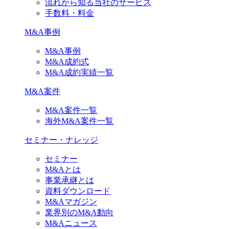
流れから知る当社のサービス
手数料・料金
M&A事例
M&A事例
M&A成約式
M&A成約実績一覧
M&A案件
M&A案件一覧
海外M&A案件一覧
セミナー・ナレッジ
セミナー
M&Aとは
事業承継とは
資料ダウンロード
M&Aマガジン
業界別のM&A動向
M&Aニュース