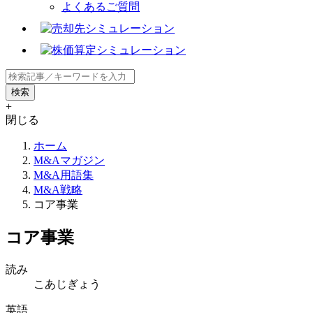
よくあるご質問
+
閉じる
ホーム
M&Aマガジン
M&A用語集
M&A戦略
コア事業
コア事業
読み
こあじぎょう
英語