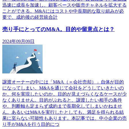
迅速に成長を加速し、顧客ベースや販売チャネルを拡大する
ことができる。M&Aにはコストや中長期的な取り組みが必
要で、成約後の経営統合計
売り手にとってのM&A。目的や留意点とは？
2024年09月09日
譲渡オーナーの中には「M&A（＝会社売却）」自体が目的
になってしまい、M&Aを通じて会社をどうしていきたいの
か、何を実現したいのか、目的が見えづらくなるケースが少
なくありません。目的がぶれると、譲渡したい相手の条件
や、判断軸も定まらず成約まで長期化してしまいかねませ
ん。あるいはM&Aを実行したとしても、満足を得られる結
果に至らない可能性もあります。本記事では、中小企業の売
り手がM&Aを行う目的につ