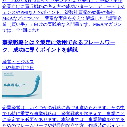
た（2023年9月13日ダイヤモンド社より発行）。中堅・中小
企業向けに買収戦略の考え方や成功パターン、デューデリジ
ェンスやPMIなどのポイント、複数社買収の効果や海外
M&Aなどについて、豊富な実例を交えて解説した「譲受企
業（買い手）」向けの実践的な入門書です。M&Aマガジン
では、全4回にわた
事業戦略とは？策定に活用できるフレームワー
ク、成功に導くポイントを解説
経営・ビジネス
2023年02月15日
企業経営は、いくつかの戦略に基づき進められます。その中
でも特に重要な事業戦略は、経営戦略を踏まえて、事業ごと
に策定する必要があります。本記事では、事業戦略を立てる
ためのフレームワークや効果的な立て方、作成時のポイント