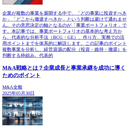
企業が複数の事業を展開する中で、「どの事業に投資すべき
か」「どこから撤退すべきか」という判断は避けて通れませ
ん。その意思決定の軸となるのが「事業ポートフォリオ」で
す。本記事では、事業ポートフォリオの基本的な考え方か
ら、代表的な分析手法（BCG・GE）、作り方、実務での活
用ポイントまでを体系的に解説します。この記事のポイント
複数事業を分析し、経営資源の配分（投資・維持・撤退）を
判断する枠組み。代表的
M&A戦略とは？企業成長と事業承継を成功に導く
ためのポイント
M&A全般
2025年05月30日