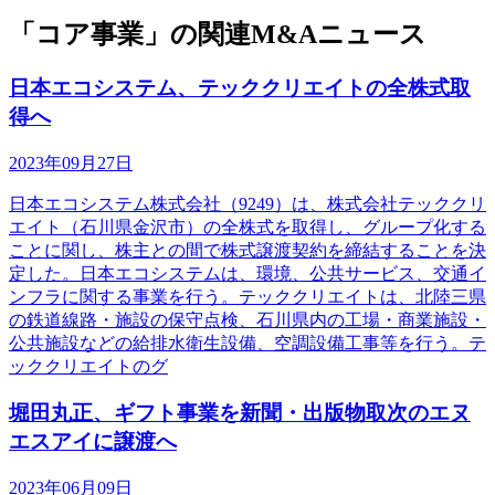
「コア事業」の関連M&Aニュース
日本エコシステム、テッククリエイトの全株式取
得へ
2023年09月27日
日本エコシステム株式会社（9249）は、株式会社テッククリ
エイト（石川県金沢市）の全株式を取得し、グループ化する
ことに関し、株主との間で株式譲渡契約を締結することを決
定した。日本エコシステムは、環境、公共サービス、交通イ
ンフラに関する事業を行う。テッククリエイトは、北陸三県
の鉄道線路・施設の保守点検、石川県内の工場・商業施設・
公共施設などの給排水衛生設備、空調設備工事等を行う。テ
ッククリエイトのグ
堀田丸正、ギフト事業を新聞・出版物取次のエヌ
エスアイに譲渡へ
2023年06月09日