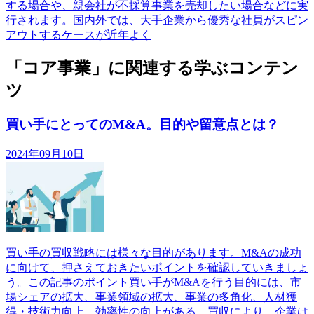
する場合や、親会社が不採算事業を売却したい場合などに実
行されます。国内外では、大手企業から優秀な社員がスピン
アウトするケースが近年よく
「コア事業」に関連する学ぶコンテン
ツ
買い手にとってのM&A。目的や留意点とは？
2024年09月10日
買い手の買収戦略には様々な目的があります。M&Aの成功
に向けて、押さえておきたいポイントを確認していきましょ
う。この記事のポイント買い手がM&Aを行う目的には、市
場シェアの拡大、事業領域の拡大、事業の多角化、人材獲
得・技術力向上、効率性の向上がある。買収により、企業は