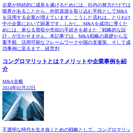
企業が持続的に成長を遂げるためには、社内の努力だけでは
限界があることから、外部資源を取り込む手段としてM&A
を活用する企業が増えています。こうした流れは、とりわけ
中小企業において顕著です。しかし、M&Aを成功に導くた
めには、単なる買収や売却の手続きを超えた「戦略的な設
計」が欠かせません。本記事では、M&A戦略の基礎から立
案手順、活用可能なフレームワークや国の支援策、そして成
功事例に至るまで、経営判
コングロマリットとは？メリットや企業事例を紹
介
M&A全般
2024年02月22日
不透明な時代を生き抜くための戦略として、コングロマリッ