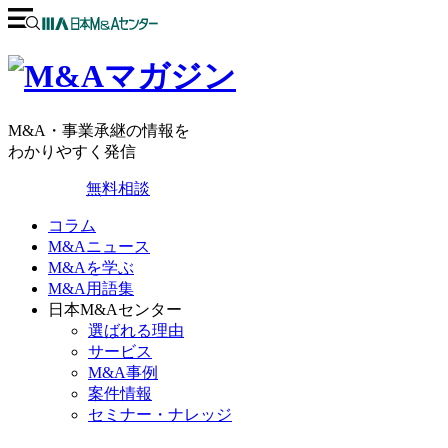
M&A・事業承継の情報を
わかりやすく発信
無料相談
コラム
M&Aニュース
M&Aを学ぶ
M&A用語集
日本M&Aセンター
選ばれる理由
サービス
M&A事例
案件情報
セミナー・ナレッジ