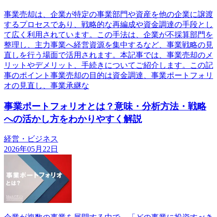
事業売却は、企業が特定の事業部門や資産を他の企業に譲渡
するプロセスであり、戦略的な再編成や資金調達の手段とし
て広く利用されています。この手法は、企業が不採算部門を
整理し、主力事業へ経営資源を集中するなど、事業戦略の見
直しを行う場面で活用されます。本記事では、事業売却のメ
リットやデメリット、手続きについてご紹介します。この記
事のポイント事業売却の目的は資金調達、事業ポートフォリ
オの見直し、事業承継な
事業ポートフォリオとは？意味・分析方法・戦略
への活かし方をわかりやすく解説
経営・ビジネス
2026年05月22日