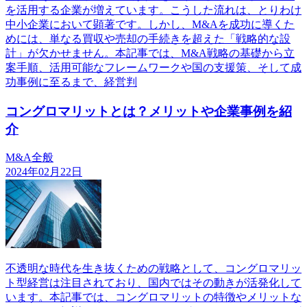
を活用する企業が増えています。こうした流れは、とりわけ
中小企業において顕著です。しかし、M&Aを成功に導くた
めには、単なる買収や売却の手続きを超えた「戦略的な設
計」が欠かせません。本記事では、M&A戦略の基礎から立
案手順、活用可能なフレームワークや国の支援策、そして成
功事例に至るまで、経営判
コングロマリットとは？メリットや企業事例を紹
介
M&A全般
2024年02月22日
不透明な時代を生き抜くための戦略として、コングロマリッ
ト型経営は注目されており、国内ではその動きが活発化して
います。本記事では、コングロマリットの特徴やメリットな