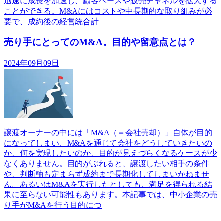
迅速に成長を加速し、顧客ベースや販売チャネルを拡大する
ことができる。M&Aにはコストや中長期的な取り組みが必
要で、成約後の経営統合計
売り手にとってのM&A。目的や留意点とは？
2024年09月09日
譲渡オーナーの中には「M&A（＝会社売却）」自体が目的
になってしまい、M&Aを通じて会社をどうしていきたいの
か、何を実現したいのか、目的が見えづらくなるケースが少
なくありません。目的がぶれると、譲渡したい相手の条件
や、判断軸も定まらず成約まで長期化してしまいかねませ
ん。あるいはM&Aを実行したとしても、満足を得られる結
果に至らない可能性もあります。本記事では、中小企業の売
り手がM&Aを行う目的につ