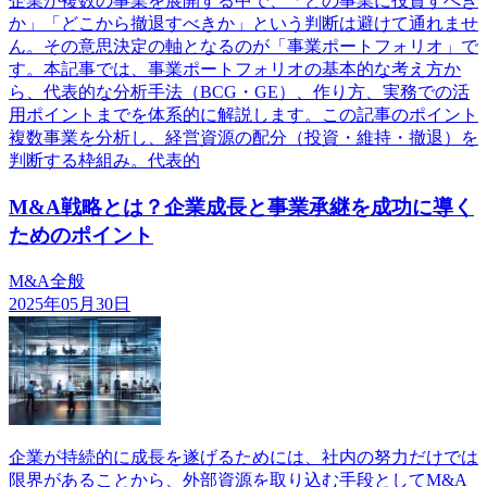
企業が複数の事業を展開する中で、「どの事業に投資すべき
か」「どこから撤退すべきか」という判断は避けて通れませ
ん。その意思決定の軸となるのが「事業ポートフォリオ」で
す。本記事では、事業ポートフォリオの基本的な考え方か
ら、代表的な分析手法（BCG・GE）、作り方、実務での活
用ポイントまでを体系的に解説します。この記事のポイント
複数事業を分析し、経営資源の配分（投資・維持・撤退）を
判断する枠組み。代表的
M&A戦略とは？企業成長と事業承継を成功に導く
ためのポイント
M&A全般
2025年05月30日
企業が持続的に成長を遂げるためには、社内の努力だけでは
限界があることから、外部資源を取り込む手段としてM&A