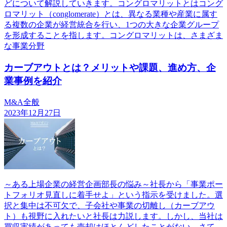
どについて解説していきます。コングロマリットとはコング
ロマリット（conglomerate）とは、異なる業種や産業に属す
る複数の企業が経営統合を行い、1つの大きな企業グループ
を形成することを指します。コングロマリットは、さまざま
な事業分野
カーブアウトとは？メリットや課題、進め方、企
業事例を紹介
M&A全般
2023年12月27日
～ある上場企業の経営企画部長の悩み～社長から「事業ポー
トフォリオ見直しに着手せよ」という指示を受けました。選
択と集中は不可欠で、子会社や事業の切離し（カーブアウ
ト）も視野に入れたいと社長は力説します。しかし、当社は
買収実績があっても売却はほとんどしたことがない。さて、