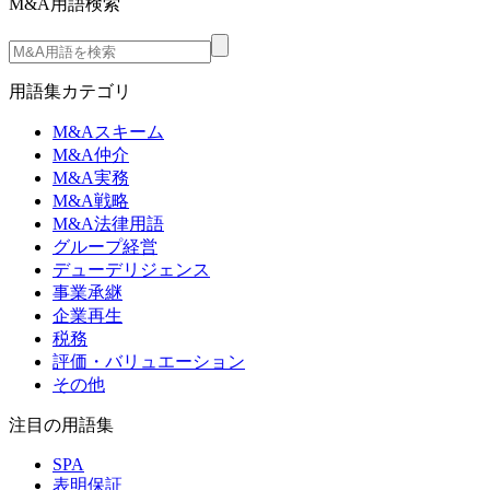
M&A用語検索
用語集カテゴリ
M&Aスキーム
M&A仲介
M&A実務
M&A戦略
M&A法律用語
グループ経営
デューデリジェンス
事業承継
企業再生
税務
評価・バリュエーション
その他
注目の用語集
SPA
表明保証