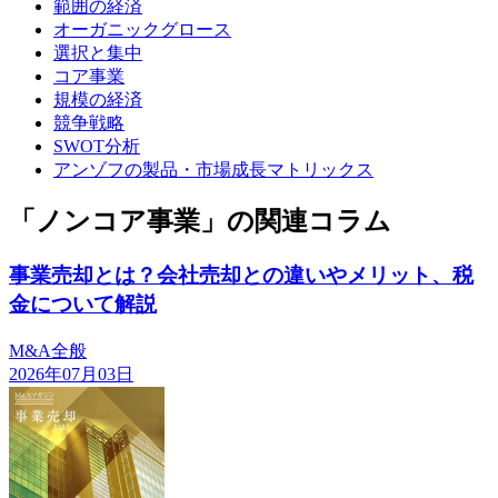
範囲の経済
オーガニックグロース
選択と集中
コア事業
規模の経済
競争戦略
SWOT分析
アンゾフの製品・市場成長マトリックス
「ノンコア事業」の関連コラム
事業売却とは？会社売却との違いやメリット、税
金について解説
M&A全般
2026年07月03日