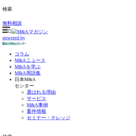
検索
無料相談
powered by
コラム
M&A
ニュース
M&Aを
学ぶ
M&A
用語集
日本M&A
センター
選ばれる理由
サービス
M&A事例
案件情報
セミナー・ナレッジ