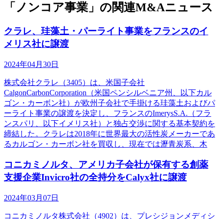
「ノンコア事業」の関連M&Aニュース
クラレ、珪藻土・パーライト事業をフランスのイ
メリス社に譲渡
2024年04月30日
株式会社クラレ（3405）は、米国子会社
CalgonCarbonCorporation（米国ペンシルベニア州、以下カル
ゴン・カーボン社）が欧州子会社で手掛ける珪藻土およびパ
ーライト事業の譲渡を決定し、フランスのImerysS.A.（フラ
ンスパリ、以下イメリス社）と独占交渉に関する基本契約を
締結した。クラレは2018年に世界最大の活性炭メーカーであ
るカルゴン・カーボン社を買収し、現在では瀝青炭系、木
コニカミノルタ、アメリカ子会社が保有する創薬
支援企業Invicro社の全持分をCalyx社に譲渡
2024年03月07日
コニカミノルタ株式会社（4902）は、プレシジョンメディシ