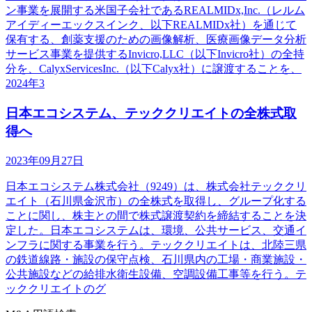
ン事業を展開する米国子会社であるREALMIDx,Inc.（レルム
アイディーエックスインク、以下REALMIDx社）を通じて
保有する、創薬支援のための画像解析、医療画像データ分析
サービス事業を提供するInvicro,LLC（以下Invicro社）の全持
分を、CalyxServicesInc.（以下Calyx社）に譲渡することを、
2024年3
日本エコシステム、テッククリエイトの全株式取
得へ
2023年09月27日
日本エコシステム株式会社（9249）は、株式会社テッククリ
エイト（石川県金沢市）の全株式を取得し、グループ化する
ことに関し、株主との間で株式譲渡契約を締結することを決
定した。日本エコシステムは、環境、公共サービス、交通イ
ンフラに関する事業を行う。テッククリエイトは、北陸三県
の鉄道線路・施設の保守点検、石川県内の工場・商業施設・
公共施設などの給排水衛生設備、空調設備工事等を行う。テ
ッククリエイトのグ