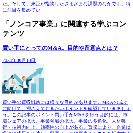
た。そして、東証が指摘したさまざまな課題のなかでも、特
に注目を集めてい
「ノンコア事業」に関連する学ぶコン
テンツ
買い手にとってのM&A。目的や留意点とは？
2024年09月10日
買い手の買収戦略には様々な目的があります。M&Aの成功
に向けて、押さえておきたいポイントを確認していきましょ
う。この記事のポイント買い手がM&Aを行う目的には、市
場シェアの拡大、事業領域の拡大、事業の多角化、人材獲
得・技術力向上、効率性の向上がある。買収により、企業は