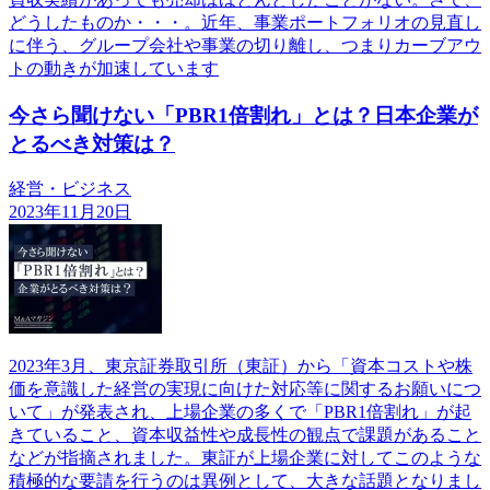
どうしたものか・・・。近年、事業ポートフォリオの見直し
に伴う、グループ会社や事業の切り離し、つまりカーブアウ
トの動きが加速しています
今さら聞けない「PBR1倍割れ」とは？日本企業が
とるべき対策は？
経営・ビジネス
2023年11月20日
2023年3月、東京証券取引所（東証）から「資本コストや株
価を意識した経営の実現に向けた対応等に関するお願いにつ
いて」が発表され、上場企業の多くで「PBR1倍割れ」が起
きていること、資本収益性や成長性の観点で課題があること
などが指摘されました。東証が上場企業に対してこのような
積極的な要請を行うのは異例として、大きな話題となりまし