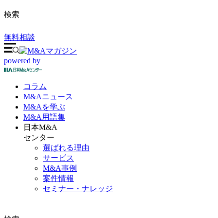
検索
無料相談
powered by
コラム
M&A
ニュース
M&Aを
学ぶ
M&A
用語集
日本M&A
センター
選ばれる理由
サービス
M&A事例
案件情報
セミナー・ナレッジ