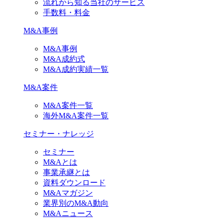
流れから知る当社のサービス
手数料・料金
M&A事例
M&A事例
M&A成約式
M&A成約実績一覧
M&A案件
M&A案件一覧
海外M&A案件一覧
セミナー・ナレッジ
セミナー
M&Aとは
事業承継とは
資料ダウンロード
M&Aマガジン
業界別のM&A動向
M&Aニュース