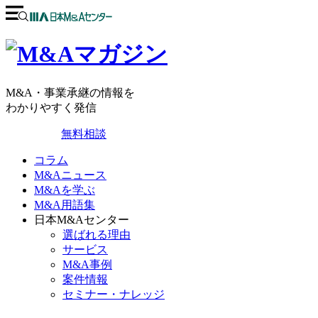
M&A・事業承継の情報を
わかりやすく発信
無料相談
コラム
M&Aニュース
M&Aを学ぶ
M&A用語集
日本M&Aセンター
選ばれる理由
サービス
M&A事例
案件情報
セミナー・ナレッジ