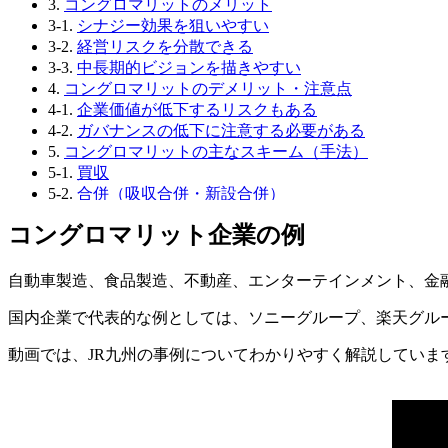
3.
コングロマリットのメリット
3-1.
シナジー効果を狙いやすい
3-2.
経営リスクを分散できる
3-3.
中長期的ビジョンを描きやすい
4.
コングロマリットのデメリット・注意点
4-1.
企業価値が低下するリスクもある
4-2.
ガバナンスの低下に注意する必要がある
5.
コングロマリットの主なスキーム（手法）
5-1.
買収
5-2.
合併（吸収合併・新設合併）
5-3.
資本提携
コングロマリット企業の例
6.
コングロマリットとコンツェルンの違い
7.
その他多角化戦略について
7-1.
①水平型多角化戦略
自動車製造、食品製造、不動産、エンターテインメント、金
7-2.
②垂直型多角化戦略
国内企業で代表的な例としては、ソニーグループ、楽天グル
7-3.
③集中型多角化戦略
8.
コングロマリット型M&Aを成功させるポイント
動画では、JR九州の事例についてわかりやすく解説していま
8-1.
目的と戦略の明確化
8-2.
インテグレーションプランの策定
8-3.
リスク管理とコミュニケーション
8-4.
パフォーマンスの追跡と評価
9.
終わりに