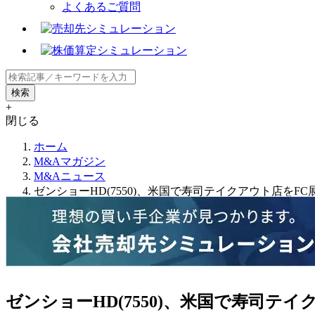
よくあるご質問
+
閉じる
ホーム
M&Aマガジン
M&Aニュース
ゼンショーHD(7550)、米国で寿司テイクアウト店をFC展開するAd
ゼンショーHD(7550)、米国で寿司テイクアウ