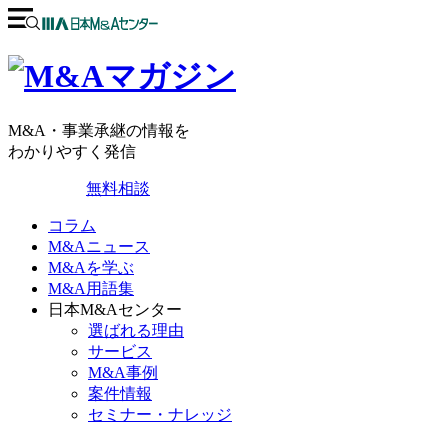
M&A・事業承継の情報を
わかりやすく発信
無料相談
コラム
M&Aニュース
M&Aを学ぶ
M&A用語集
日本M&Aセンター
選ばれる理由
サービス
M&A事例
案件情報
セミナー・ナレッジ