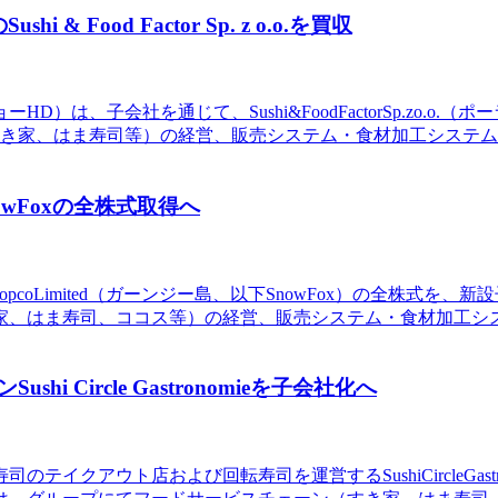
ood Factor Sp. z o.o.を買収
）は、子会社を通じて、Sushi&FoodFactorSp.zo.
き家、はま寿司等）の経営、販売システム・食材加工システム
wFoxの全株式取得へ
TopcoLimited（ガーンジー島、以下SnowFox）の全株
、はま寿司、ココス等）の経営、販売システム・食材加工システ
Circle Gastronomieを子会社化へ
クアウト店および回転寿司を運営するSushiCircleGastrono