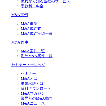
流れから知る当社のサービス
手数料・料金
M&A事例
M&A事例
M&A成約式
M&A成約実績一覧
M&A案件
M&A案件一覧
海外M&A案件一覧
セミナー・ナレッジ
セミナー
M&Aとは
事業承継とは
資料ダウンロード
M&Aマガジン
業界別のM&A動向
M&Aニュース