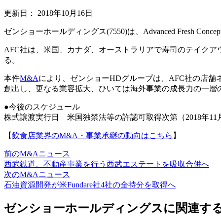
更新日：
2018年10月16日
ゼンショーホールディングス(7550)は、Advanced Fresh
AFC社は、米国、カナダ、オーストラリアで寿司のテイクアウ
る。
本件
M&A
により、ゼンショーHDグループは、AFC社の店
創出し、更なる業容拡大、ひいては海外事業の成長力の一層
●今後のスケジュール
株式譲渡実行日 米国独禁法等の許認可取得次第（2018年11
【
飲食店業界のM&A・事業承継の動向はこちら
】
前のM&Aニュース
西武鉄道、不動産事業を行う西武エステートを吸収合併へ
次のM&Aニュース
石油資源開発が米Fundare社4社の全持分を取得へ
ゼンショーホールディングスに関連する