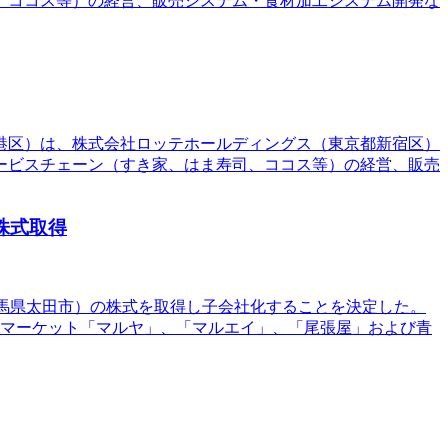
、ココス等）の経営、販売システム・食材加工システム開発な
都港区）は、株式会社ロッテホールディングス（東京都新宿区）
ービスチェーン（すき家、はま寿司、ココス等）の経営、販売
株式取得
（群馬県太田市）の株式を取得し子会社化することを決定した。
ーパーマーケット「マルヤ」、「マルエイ」、「尾張屋」および青