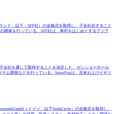
o.（ポーランド、以下：SFF社）の全株式を取得し、子会社化すること
の開発を行っている。SFF社は、寿司をはじめとするアジア
式を、新設子会社を通じて取得することを決定した。ゼンショーホール
ム開発などを行っている。SnowFoxは、北米およびイギリ
mieGmbH（ドイツ、以下SushiCircle）の全株式を取得し、