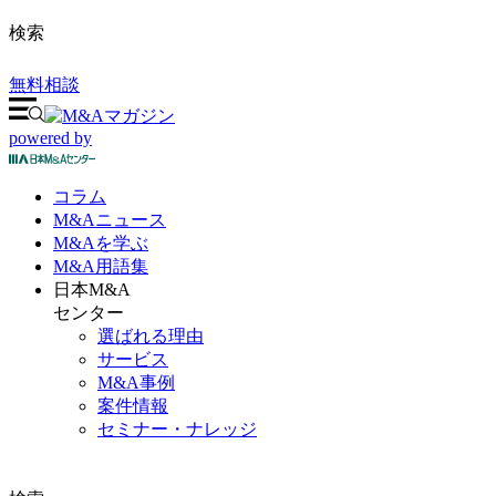
検索
無料相談
powered by
コラム
M&A
ニュース
M&Aを
学ぶ
M&A
用語集
日本M&A
センター
選ばれる理由
サービス
M&A事例
案件情報
セミナー・ナレッジ