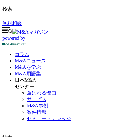
検索
無料相談
powered by
コラム
M&A
ニュース
M&Aを
学ぶ
M&A
用語集
日本M&A
センター
選ばれる理由
サービス
M&A事例
案件情報
セミナー・ナレッジ