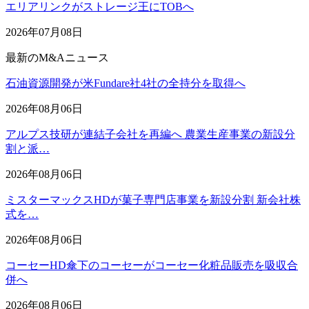
エリアリンクがストレージ王にTOBへ
2026年07月08日
最新のM&Aニュース
石油資源開発が米Fundare社4社の全持分を取得へ
2026年08月06日
アルプス技研が連結子会社を再編へ 農業生産事業の新設分
割と派…
2026年08月06日
ミスターマックスHDが菓子専門店事業を新設分割 新会社株
式を…
2026年08月06日
コーセーHD傘下のコーセーがコーセー化粧品販売を吸収合
併へ
2026年08月06日