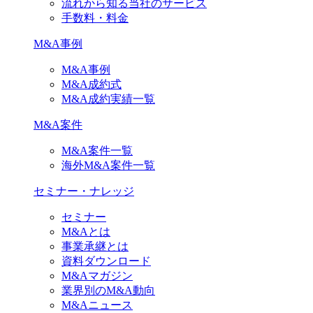
流れから知る当社のサービス
手数料・料金
M&A事例
M&A事例
M&A成約式
M&A成約実績一覧
M&A案件
M&A案件一覧
海外M&A案件一覧
セミナー・ナレッジ
セミナー
M&Aとは
事業承継とは
資料ダウンロード
M&Aマガジン
業界別のM&A動向
M&Aニュース