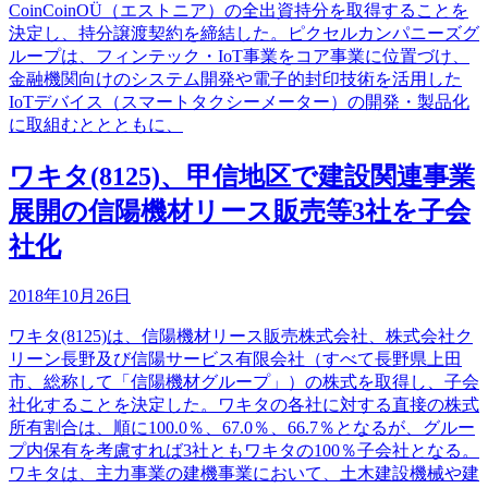
CoinCoinOÜ（エストニア）の全出資持分を取得することを
決定し、持分譲渡契約を締結した。ピクセルカンパニーズグ
ループは、フィンテック・IoT事業をコア事業に位置づけ、
金融機関向けのシステム開発や電子的封印技術を活用した
IoTデバイス（スマートタクシーメーター）の開発・製品化
に取組むととともに、
ワキタ(8125)、甲信地区で建設関連事業
展開の信陽機材リース販売等3社を子会
社化
2018年10月26日
ワキタ(8125)は、信陽機材リース販売株式会社、株式会社ク
リーン長野及び信陽サービス有限会社（すべて長野県上田
市、総称して「信陽機材グループ」）の株式を取得し、子会
社化することを決定した。ワキタの各社に対する直接の株式
所有割合は、順に100.0％、67.0％、66.7％となるが、グルー
プ内保有を考慮すれば3社ともワキタの100％子会社となる。
ワキタは、主力事業の建機事業において、土木建設機械や建