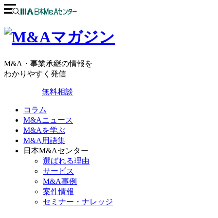
M&A・事業承継の情報を
わかりやすく発信
無料相談
コラム
M&Aニュース
M&Aを学ぶ
M&A用語集
日本M&Aセンター
選ばれる理由
サービス
M&A事例
案件情報
セミナー・ナレッジ