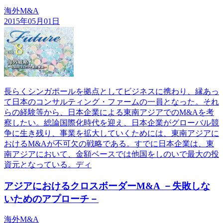
海外M&A
2015年05月01日
長らくシンガポールを拠点としてビジネスに携わり、縁あっ
て日本のコンサルティング・ファームの一員となった。それ
らの経験等から、日本企業による東南アジアでのM&Aを考
察したい。総論国際化時代を迎え、日本企業がグローバル競
争に生き残り、事業を拡大していくためには、東南アジアに
おけるM&Aが不可欠の戦略である。すでに日本企業は、東
南アジアにおいて、金額ベースでは他国をしのいで最大の投
資元となっている。ディ
アジアにおけるクロスボーダーM&A －失敗しな
いためのアプローチ－
海外M&A