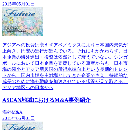
2015年05月01日
アジアへの投資は衰えずアベノミクスにより日本国内景気が
上向き、円安の進行が進んでいる。それにもかかわらず、日
本企業の海外進出・投資は依然として衰えていない。シンガ
ポールにおいて日本企業を支援している筆者からも、日本市
場の縮小とアジア新興国の所得水準向上という長期的トレン
ドから、国内市場を主戦場としてきた企業でさえ、持続的な
成長のために海外戦略を加速させている状況が見て取れる。
アジア地区への日本から
ASEAN地域におけるM&A事例紹介
海外M&A
2015年05月01日