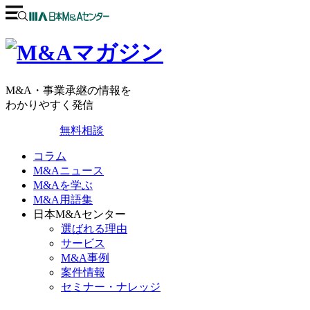
M&A・事業承継の情報を
わかりやすく発信
無料相談
コラム
M&Aニュース
M&Aを学ぶ
M&A用語集
日本M&Aセンター
選ばれる理由
サービス
M&A事例
案件情報
セミナー・ナレッジ