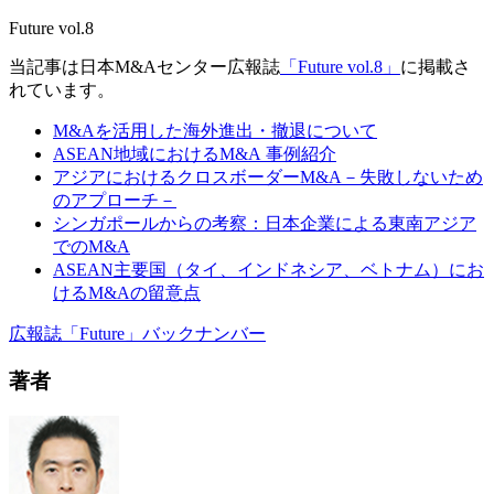
Future vol.8
当記事は日本M&Aセンター広報誌
「Future vol.8」
に掲載さ
れています。
M&Aを活用した海外進出・撤退について
ASEAN地域におけるM&A 事例紹介
アジアにおけるクロスボーダーM&A－失敗しないため
のアプローチ－
シンガポールからの考察：日本企業による東南アジア
でのM&A
ASEAN主要国（タイ、インドネシア、ベトナム）にお
けるM&Aの留意点
広報誌「Future」バックナンバー
著者