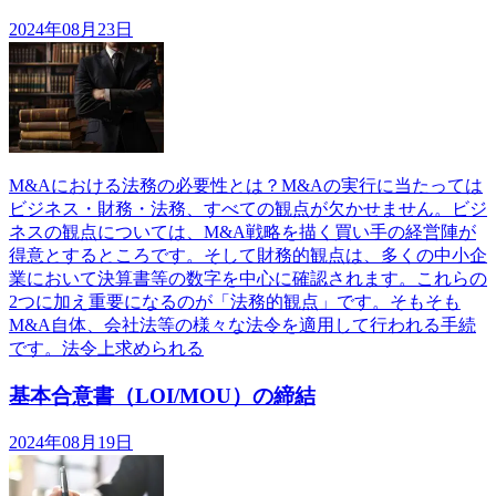
2024年08月23日
M&Aにおける法務の必要性とは？M&Aの実行に当たっては
ビジネス・財務・法務、すべての観点が欠かせません。ビジ
ネスの観点については、M&A戦略を描く買い手の経営陣が
得意とするところです。そして財務的観点は、多くの中小企
業において決算書等の数字を中心に確認されます。これらの
2つに加え重要になるのが「法務的観点」です。そもそも
M&A自体、会社法等の様々な法令を適用して行われる手続
です。法令上求められる
基本合意書（LOI/MOU）の締結
2024年08月19日