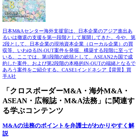
日本M&Aセンター海外支援室は、日本企業のアジア進出あ
るいは撤退の支援を第一段階として展開してきた。今や、第
2段として、日本企業の現地資本企業（ローカル企業）の買
収等、いわゆるIN-OUT案件を発掘、構築する段階に至って
いる。ここでは、第1段階の総括として、ASEAN2カ国で成
約した案件、および第2段階の本格的IN-OUTの端緒となるで
あろう案件をご紹介する。CASE1インドネシア【背景】買
手A社
「クロスボーダーM&A・海外M&A・
ASEAN・広報誌・M&A法務」に関連す
る学ぶコンテンツ
M&Aの法務のポイントを弁護士がわかりやすく解
説