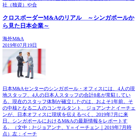
社（独資）や合
クロスボーダーM&Aのリアル ～シンガポールか
ら見た日本企業～
海外M&A
2019年07月19日
日本M&Aセンターのシンガポール・オフィスには、4人の現
地スタッフ、4人の日本人スタッフの合計8名が常駐してい
る。現在のスタッフ体制が確立したのは、およそ1年前。そ
の中核となる二人のコンサルタント、ジョアンナとイーチェ
ンが、日本オフィスに現状を伝えるべく、2019年7月に来
日。シンガポールにおけるM&Aの最新情報をレポートす
る。（文中：J=ジョアンナ、Y＝イーチェン｜2019年7月時
点）左：イーチ