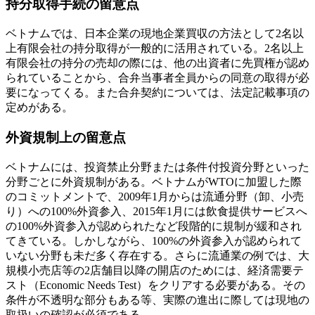
持分取得手続の留意点
ベトナムでは、日本企業の現地企業買収の方法として2名以
上有限会社の持分取得が一般的に活用されている。2名以上
有限会社の持分の売却の際には、他の出資者に先買権が認め
られていることから、合弁当事者全員からの同意の取得が必
要になってくる。また合弁契約については、法定記載事項の
定めがある。
外資規制上の留意点
ベトナムには、投資禁止分野または条件付投資分野といった
分野ごとに外資規制がある。ベトナムがWTOに加盟した際
のコミットメントで、2009年1月からは流通分野（卸、小売
り）への100%外資参入、2015年1月には飲食提供サービスへ
の100%外資参入が認められたなど段階的に規制が緩和され
てきている。しかしながら、100%の外資参入が認められて
いない分野も未だ多く存在する。さらに流通業の例では、大
規模小売店等の2店舗目以降の開店のためには、経済需要テ
スト（Economic Needs Test）をクリアする必要がある。その
条件が不透明な部分もある等、実際の進出に際しては現地の
取扱いの確認が必須である。