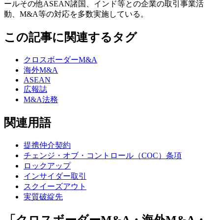
ールその他ASEAN諸国、インド等との企業の取引事業活
動、M&A等の対応を多数実施している。
この記事に関連するタグ
クロスボーダーM&A
海外M&A
ASEAN
広報誌
M&A法務
関連用語
提携仲介契約
チェンジ・オブ・コントロール（COC）条項
ロックアップ
インサイダー取引
スクイーズアウト
実質破綻先