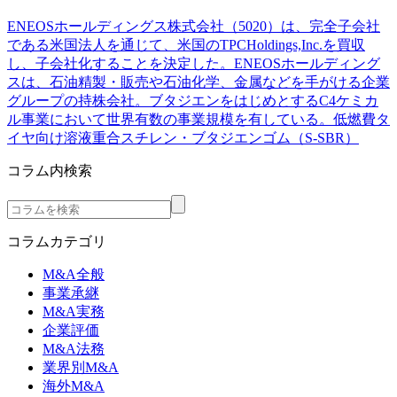
ENEOSホールディングス株式会社（5020）は、完全子会社
である米国法人を通じて、米国のTPCHoldings,Inc.を買収
し、子会社化することを決定した。ENEOSホールディング
スは、石油精製・販売や石油化学、金属などを手がける企業
グループの持株会社。ブタジエンをはじめとするC4ケミカ
ル事業において世界有数の事業規模を有している。低燃費タ
イヤ向け溶液重合スチレン・ブタジエンゴム（S-SBR）
コラム内検索
コラムカテゴリ
M&A全般
事業承継
M&A実務
企業評価
M&A法務
業界別M&A
海外M&A