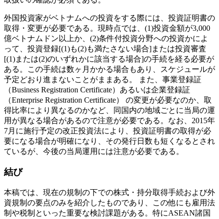
外国投資家がベトナムへの投資をする際には、投資証明書の
取得・変更が必要である。現時点では、(1)投資金額が3,000
億ベトナムドン以上か、(2)条件付投資分野への投資かによ
って、投資登録[(1)も(2)も満たさない場合]または投資審査
[(1)または(2)のいずれかに該当する場合]の手続を経る必要が
ある。この手続は数ヶ月かかる場合もあり、スケジュールが
予定どおり進まないことがままある。 また、事業登録証
（Business Registration Certificate）あるいは企業登録証
（Enterprise Registration Certificate） の変更が必要なのか、取
得比率により異なるのかなど、同国内の地域ごとに当局の運
用が異なる場合があるので注意が必要である。なお、2015年
7月に施行予定の改正投資法により、投資証明書の取得が必
要になる場合が明確になり、その発行日数も短くなるとされ
ているが、今後の当局運用には注意が必要である。
結び
本稿では、現在の規制の下での株式・持分取得手続および外
資規制の要点のみを紹介したものであり、この他にも雇用法
制や税制といった重要な検討課題がある。特にASEAN諸国