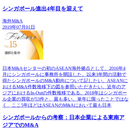
シンガポール進出4年目を迎えて
海外M&A
2019年07月01日
日本M&Aセンターの初のASEAN海外拠点として、2016年4
月にシンガポールに事務所を開設した。以来3年間の活動で
得たシンガポールのM&A動向について記したい。ASEANに
おけるM&A件数推移下の図を参照いただきたい。近年のア
ジアにおけるIn-Outの件数推移である。2018年はシンガポー
ル企業の買収が53件と、最も多い。単年に限ったことではな
く、ここ5年ほどはASEANのM&Aにおいて最も日本
シンガポールからの考察：日本企業による東南ア
ジアでのM&A