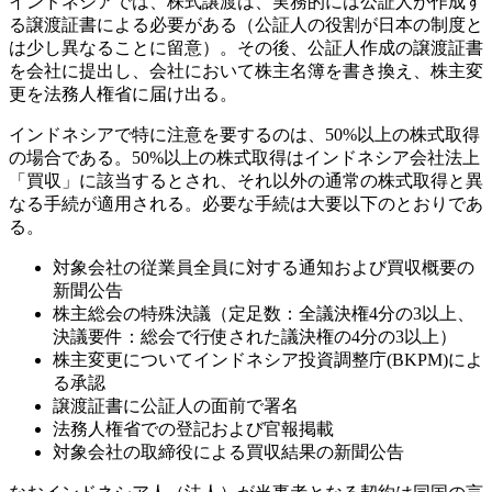
インドネシアでは、株式譲渡は、実務的には公証人が作成す
る譲渡証書による必要がある（公証人の役割が日本の制度と
は少し異なることに留意）。その後、公証人作成の譲渡証書
を会社に提出し、会社において株主名簿を書き換え、株主変
更を法務人権省に届け出る。
インドネシアで特に注意を要するのは、50%以上の株式取得
の場合である。50%以上の株式取得はインドネシア会社法上
「買収」に該当するとされ、それ以外の通常の株式取得と異
なる手続が適用される。必要な手続は大要以下のとおりであ
る。
対象会社の従業員全員に対する通知および買収概要の
新聞公告
株主総会の特殊決議（定足数：全議決権4分の3以上、
決議要件：総会で行使された議決権の4分の3以上）
株主変更についてインドネシア投資調整庁(BKPM)によ
る承認
譲渡証書に公証人の面前で署名
法務人権省での登記および官報掲載
対象会社の取締役による買収結果の新聞公告