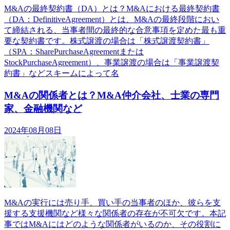
M&Aの最終契約書（DA）とは？M&Aにおける最終契約書
（DA：DefinitiveAgreement）とは、M&Aの最終段階におい
て締結される、当事者間の最終的な合意事項を定めた最も重
要な契約書です。株式譲渡の場合は「株式譲渡契約書」
（SPA：SharePurchaseAgreementまたは
StockPurchaseAgreement）、事業譲渡の場合は「事業譲渡契
約書」などスキームによって名
M&Aの関係者とは？M&A仲介会社、士業の専門
家、金融機関など
2024年08月08日
M&Aの実行には売り手、買い手の当事者のほか、彼らを支
援する支援機関など様々な関係者の存在が不可欠です。本記
事ではM&Aにはどのような関係者がいるのか、その役割に