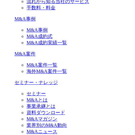
流れから知る当社のサービス
手数料・料金
M&A事例
M&A事例
M&A成約式
M&A成約実績一覧
M&A案件
M&A案件一覧
海外M&A案件一覧
セミナー・ナレッジ
セミナー
M&Aとは
事業承継とは
資料ダウンロード
M&Aマガジン
業界別のM&A動向
M&Aニュース