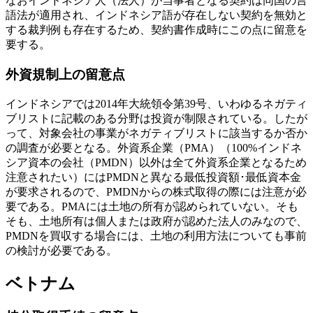
なおインドネシア人（法人）が当事者となる契約は同国の言
語法が適用され、インドネシア語が存在しない契約を無効と
する裁判例も存在するため、契約書作成時にこの点に留意を
要する。
外資規制上の留意点
インドネシアでは2014年大統領令第39号、いわゆるネガティ
ブリストに記載のある分野は投資が制限されている。したが
って、対象会社の事業がネガティブリストに該当するか否か
の調査が必要となる。外資系企業（PMA）（100%インドネ
シア資本の会社（PMDN）以外は全て外資系企業となるため
注意されたい）にはPMDNと異なる最低投資額･最低資本金
が要求されるので、PMDNからの株式取得の際には注意が必
要である。PMAには土地の所有が認められていない。そも
そも、土地所有は個人または政府が認めた法人のみなので、
PMDNを買収する場合には、土地の利用方法についても事前
の検討が必要である。
ベトナム