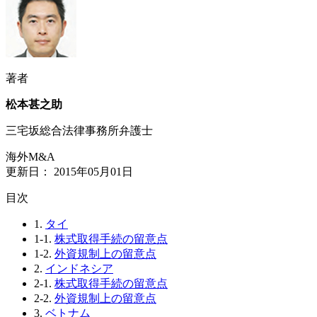
著者
松本甚之助
三宅坂総合法律事務所弁護士
海外M&A
更新日：
2015年05月01日
⽬次
1.
タイ
1-1.
株式取得手続の留意点
1-2.
外資規制上の留意点
2.
インドネシア
2-1.
株式取得手続の留意点
2-2.
外資規制上の留意点
3.
ベトナム