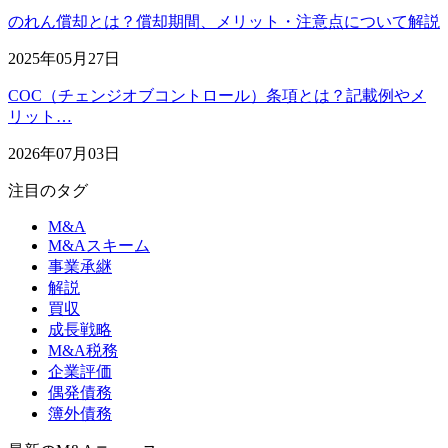
のれん償却とは？償却期間、メリット・注意点について解説
2025年05月27日
COC（チェンジオブコントロール）条項とは？記載例やメ
リット…
2026年07月03日
注目のタグ
M&A
M&Aスキーム
事業承継
解説
買収
成長戦略
M&A税務
企業評価
偶発債務
簿外債務