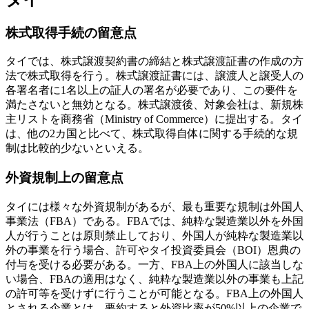
株式取得手続の留意点
タイでは、株式譲渡契約書の締結と株式譲渡証書の作成の方
法で株式取得を行う。株式譲渡証書には、譲渡人と譲受人の
各署名者に1名以上の証人の署名が必要であり、この要件を
満たさないと無効となる。株式譲渡後、対象会社は、新規株
主リストを商務省（Ministry of Commerce）に提出する。タイ
は、他の2カ国と比べて、株式取得自体に関する手続的な規
制は比較的少ないといえる。
外資規制上の留意点
タイには様々な外資規制があるが、最も重要な規制は外国人
事業法（FBA）である。FBAでは、純粋な製造業以外を外国
人が行うことは原則禁止しており、外国人が純粋な製造業以
外の事業を行う場合、許可やタイ投資委員会（BOI）恩典の
付与を受ける必要がある。一方、FBA上の外国人に該当しな
い場合、FBAの適用はなく、純粋な製造業以外の事業も上記
の許可等を受けずに行うことが可能となる。FBA上の外国人
とされる企業とは、要約すると外資比率が50%以上の企業で