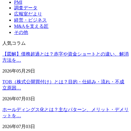
PMI
調査データ
広報室だより
経営・ビジネス
M&Aを支える匠
その他
人気コラム
【図解】債務超過とは？赤字や資金ショートとの違い、解消
方法を…
2026年05月29日
TOB（株式公開買付け）とは？目的・仕組み・流れ・不成
立原因…
2026年07月03日
ホールディングス化とは？主なパターン、メリット・デメリ
ットを…
2026年07月03日