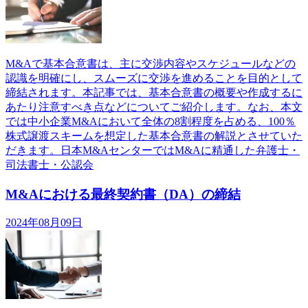
M&Aで基本合意書は、主に交渉内容やスケジュールなどの
認識を明確にし、スムーズに交渉を進めることを目的として
締結されます。本記事では、基本合意書の概要や作成するに
あたり注意すべき点などについてご紹介します。なお、本文
では中小企業M&Aにおいて全体の8割程度を占める、100％
株式譲渡スキームを想定した基本合意書の解説とさせていた
だきます。日本M&AセンターではM&Aに精通した弁護士・
司法書士・公認会
M&Aにおける最終契約書（DA）の締結
2024年08月09日