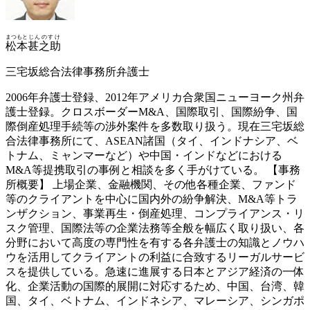
まつもと
じんのすけ
松本
甚之助
三宅坂総合法律事務所弁護士
2006年弁護士登録、2012年アメリカ合衆国ニューヨーク州弁
護士登録。クロスボーダーM&A、国際取引、国際紛争、国
際倒産処理手続等の渉外案件を多数取り扱う。現在三宅坂総
合法律事務所にて、ASEAN諸国（タイ、インドナシア、ベ
トナム、ミャンマーなど）や中国・インドなどにおける
M&A等提携取引の事例と相談を多く手がけている。 【事務
所概要】 上場企業、金融機関、その他各種企業、ファンド
等のクライアントを中心に国内外の紛争解決、M&A等トラ
ンザクション、事業再生・倒産処理、コンプライアンス・リ
スク管理、国際法等の企業法務等全般を幅広く取り扱い、各
分野において高度の専門性を有する各弁護士の知識とノウハ
ウを活用してクライアントの利益に合致するリーガルサービ
スを提供している。急速に進展する日本とアジア経済の一体
化、企業活動の国際的展開に対応するため、中国、台湾、韓
国、タイ、ベトナム、インドネシア、マレーシア、シンガポ