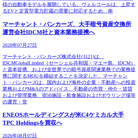
様の自動車モデルを展開している。ヴェルコールは、上昇す
るEVと定置型電力貯蔵の需要に対応するため、南
マーチャント・バンカーズ、大手暗号資産交換所
運営会社IDCM社と資本業務提携へ
2020年07月27日
マーチャント・バンカーズ株式会社(3121)は、
IDCMGlobalLimited（セーシェル共和国・マエー島、IDCM）
と資本提携、および全世界での暗号資産関連業務での業務提
携に関するMOUを締結することを決定した。マーチャン
ト・バンカーズは、国内および海外の企業・不動産への投資
業務およびM&Aのアドバイス、不動産の売買・仲介・賃貸
および管理業務、宿泊施設・飲食施設およびボウリング場等
の運営・管
ENEOSホールディングスが米C4ケミカル大手
TPC Holdingsを買収へ
2026年08月07日