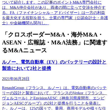
ついて紹介します。この記事のポイントM&A専門会社に
は、M&A仲介会社があり、両者の間に立って交渉を仲介す
る。FA（ファイナンシャル・アドバイザー）は一方の利益
を最大化する役割を担う。士業の専門家（公認会計士・弁護
士）や金融機関も関与し、
「クロスボーダーM&A・海外M&A・
ASEAN・広報誌・M&A法務」に関連す
るM&Aニュース
ルノー、電気自動車（EV）のバッテリーの設計と
製造において2社と提携
2021年06月28日
RenaultGroup（フランス、ルノー）は、電気自動車のバッテ
リーの設計と製造において、フランスのVerkor（フランス、
ヴェルコール）とEnvisionAESC（神奈川県座間市、エンビ
ジョンAESCグループ）の2社と提携を行うことを発表し
た。ルノーは、125の国々で、乗用、商用モデルや様々な仕