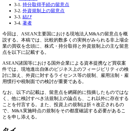
3-1.
持分取得手続の留意点
3-2.
外資規制上の留意点
3-3.
結び
3-4.
著者
今回は、ASEAN主要国における現地法人M&Aの留意点を概
説する。本稿では、比較的数多くの実例がみられる非上場企
業の買収を念頭に、株式・持分取得と外資規制上の主な留意
点を以下に記載する。
ASEAN諸国等における国外企業による資本提携など買収案
件では、現地進出自体のビジネス上のフィージビリティの検
討に加え、外資に対するライセンス等の規制、雇用法制・雇
用慣行や税制面での検討が重要である。
なお、以下の記載は、留意点を網羅的に指摘したものではな
く、他に検討すべき法規制上の論点も、これ以外に存在する
ことを付言する。また、投資上の規制は折々改正されるの
で、M&A実施時点の規制をその都度確認する必要があるこ
とを申し添える。
タイ