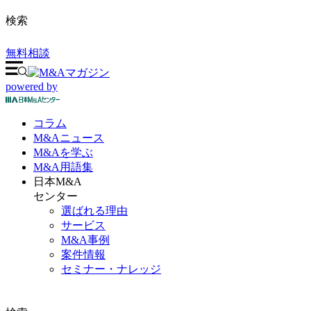
検索
無料相談
powered by
コラム
M&A
ニュース
M&Aを
学ぶ
M&A
用語集
日本M&A
センター
選ばれる理由
サービス
M&A事例
案件情報
セミナー・ナレッジ