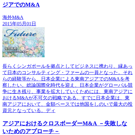
ジアでのM&A
海外M&A
2015年05月01日
長らくシンガポールを拠点としてビジネスに携わり、縁あっ
て日本のコンサルティング・ファームの一員となった。それ
らの経験等から、日本企業による東南アジアでのM&Aを考
察したい。総論国際化時代を迎え、日本企業がグローバル競
争に生き残り、事業を拡大していくためには、東南アジアに
おけるM&Aが不可欠の戦略である。すでに日本企業は、東
南アジアにおいて、金額ベースでは他国をしのいで最大の投
資元となっている。ディ
アジアにおけるクロスボーダーM&A －失敗しな
いためのアプローチ－