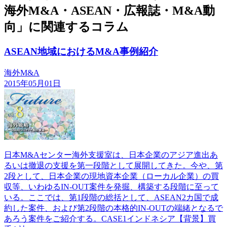
海外M&A・ASEAN・広報誌・M&A動
向」に関連するコラム
ASEAN地域におけるM&A事例紹介
海外M&A
2015年05月01日
日本M&Aセンター海外支援室は、日本企業のアジア進出あ
るいは撤退の支援を第一段階として展開してきた。今や、第
2段として、日本企業の現地資本企業（ローカル企業）の買
収等、いわゆるIN-OUT案件を発掘、構築する段階に至って
いる。ここでは、第1段階の総括として、ASEAN2カ国で成
約した案件、および第2段階の本格的IN-OUTの端緒となるで
あろう案件をご紹介する。CASE1インドネシア【背景】買