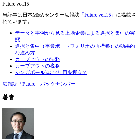
Future vol.15
当記事は日本M&Aセンター広報誌
「Future vol.15」
に掲載さ
れています。
データと事例から見る上場企業による選択と集中の実
態
選択と集中（事業ポートフォリオの再構築）の効果的
な進め方
カーブアウトの法務
カーブアウトの税務
シンガポール進出4年目を迎えて
広報誌「Future」バックナンバー
著者