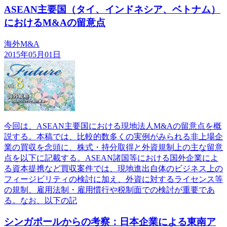
ASEAN主要国（タイ、インドネシア、ベトナム）
におけるM&Aの留意点
海外M&A
2015年05月01日
今回は、ASEAN主要国における現地法人M&Aの留意点を概
説する。本稿では、比較的数多くの実例がみられる非上場企
業の買収を念頭に、株式・持分取得と外資規制上の主な留意
点を以下に記載する。ASEAN諸国等における国外企業によ
る資本提携など買収案件では、現地進出自体のビジネス上の
フィージビリティの検討に加え、外資に対するライセンス等
の規制、雇用法制・雇用慣行や税制面での検討が重要であ
る。なお、以下の記
シンガポールからの考察：日本企業による東南ア