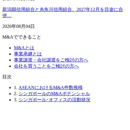
新潟縣信用組合と糸魚川信用組合、2027年12月を目途に合
併…
2026年08月04日
M&Aでできること
M&Aとは
事業承継とは
事業譲渡・会社譲渡をご検討の方へ
会社を買うことをご検討の方へ
⽬次
1.
ASEANにおけるM&A件数推移
2.
シンガポールのM&Aポテンシャル
3.
シンガポール･オフィスの活動状況