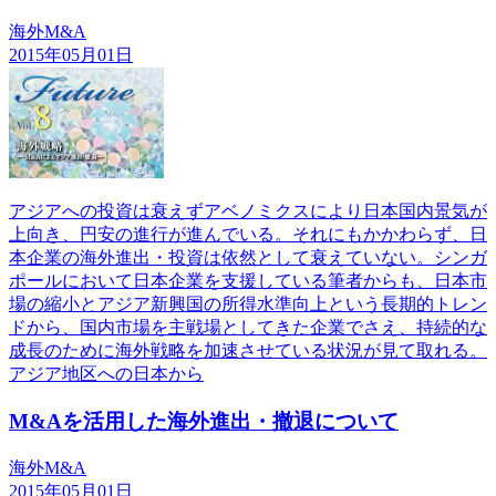
海外M&A
2015年05月01日
アジアへの投資は衰えずアベノミクスにより日本国内景気が
上向き、円安の進行が進んでいる。それにもかかわらず、日
本企業の海外進出・投資は依然として衰えていない。シンガ
ポールにおいて日本企業を支援している筆者からも、日本市
場の縮小とアジア新興国の所得水準向上という長期的トレン
ドから、国内市場を主戦場としてきた企業でさえ、持続的な
成長のために海外戦略を加速させている状況が見て取れる。
アジア地区への日本から
M&Aを活用した海外進出・撤退について
海外M&A
2015年05月01日