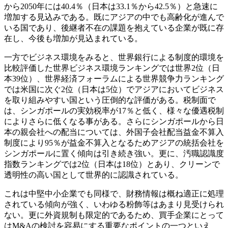
から2050年には40.4％（日本は33.1％から42.5％）と急速に
増加する見込みである。既にアジアの中でも高齢化が進んで
いる国であり、後継者不在の課題を抱えている企業が既に存
在し、今後も増加が見込まれている。
一方でビジネス環境をみると、世界銀行による制度的環境を
比較評価した世界ビジネス環境ランキングでは世界2位（日
本39位）、世界経済フォーラムによる世界競争力ランキング
では米国に次ぐ2位（日本は5位）でアジアにおいてビジネス
を取り組みやすい国という圧倒的な評価がある。税制面で
は、シンガポールの実効税率が17％と低く、様々な優遇税制
によりさらに低くなる事がある。さらにシンガポールから日
本の親会社への配当については、外国子会社配当益金不算入
制度により95％が益金不算入となるためアジアの統括会社を
シンガポールに置く傾向は引き続き強い。更に、汚職認識度
指数ランキングでは2位（日本は18位）とあり、クリーンで
透明性の高い国として世界的に認識されている。
これは中堅中小企業でも同様で、財務情報は概ね適正に処理
されている傾向が強く、いわゆる粉飾等はあまり見受けられ
ない。更に外資規制も限定的であるため、買手企業にとって
はM&Aの検討を容易にする重要なポイントの一つといえ