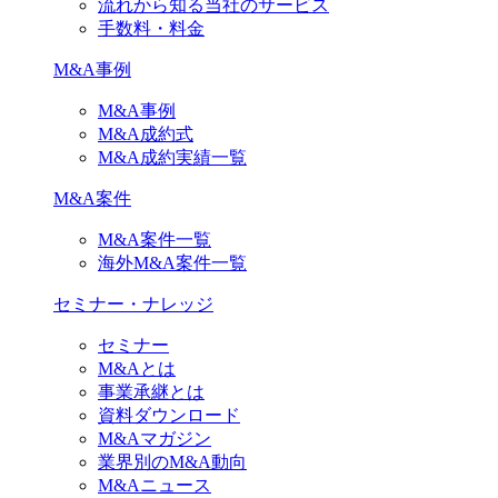
流れから知る当社のサービス
手数料・料金
M&A事例
M&A事例
M&A成約式
M&A成約実績一覧
M&A案件
M&A案件一覧
海外M&A案件一覧
セミナー・ナレッジ
セミナー
M&Aとは
事業承継とは
資料ダウンロード
M&Aマガジン
業界別のM&A動向
M&Aニュース