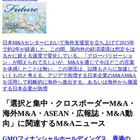
日本M&Aセンターにおいて海外支援室を立ち上げて2015年
で約2年が経過した。この間、国内外の経済環境は想定をは
るかに超える速度で変化している。「グローバリゼーショ
ン」が唱えられて久しいが、M&Aを通じて今ほどこの言葉
を体感したことは無い。この潮流は、以降もさらに加速して
いくものと考える。アジアで急増する日本企業のM&AM&A
を活用して戦略的に海外へ進出する、あるいは海外から撤退
する日本企業が急増
「選択と集中・クロスボーダーM&A・
海外M&A・ASEAN・広報誌・M&A動
向」に関連するM&Aニュース
GMOフィナンシャルホールディングス、香港の