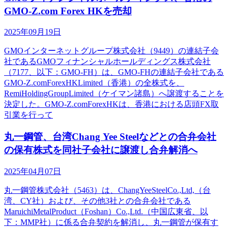
GMO-Z.com Forex HKを売却
2025年09月19日
GMOインターネットグループ株式会社（9449）の連結子会
社であるGMOフィナンシャルホールディングス株式会社
（7177、以下：GMO-FH）は、GMO-FHの連結子会社である
GMO-Z.comForexHKLimited（香港）の全株式を、
RemiHoldingGroupLimited（ケイマン諸島）へ譲渡することを
決定した。GMO-Z.comForexHKは、香港における店頭FX取
引業を行って
丸一鋼管、台湾Chang Yee Steelなどとの合弁会社
の保有株式を同社子会社に譲渡し合弁解消へ
2025年04月07日
丸一鋼管株式会社（5463）は、ChangYeeSteelCo.,Ltd,（台
湾、CY社）および、その他3社との合弁会社である
MaruichiMetalProduct（Foshan）Co.,Ltd.（中国広東省、以
下：MMP社）に係る合弁契約を解消し、丸一鋼管が保有す