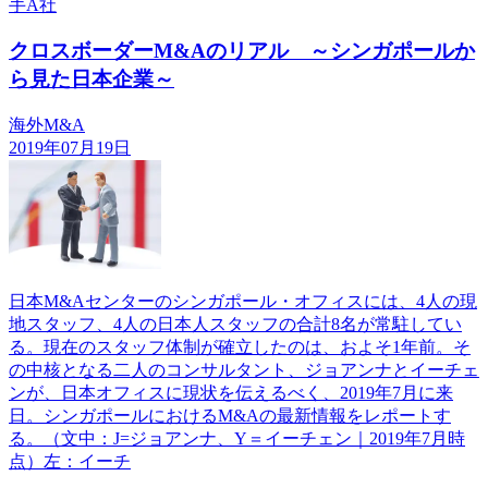
手A社
クロスボーダーM&Aのリアル ～シンガポールか
ら見た日本企業～
海外M&A
2019年07月19日
日本M&Aセンターのシンガポール・オフィスには、4人の現
地スタッフ、4人の日本人スタッフの合計8名が常駐してい
る。現在のスタッフ体制が確立したのは、およそ1年前。そ
の中核となる二人のコンサルタント、ジョアンナとイーチェ
ンが、日本オフィスに現状を伝えるべく、2019年7月に来
日。シンガポールにおけるM&Aの最新情報をレポートす
る。（文中：J=ジョアンナ、Y＝イーチェン｜2019年7月時
点）左：イーチ