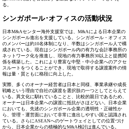
る。
シンガポール･オフィスの活動状況
日本M&Aセンター海外支援室では、M&Aによる日本企業の
シンガポール進出を支援している。シンガポール・オフィス
のメンバーは約10名体制になり、半数はシンガポール人で構
成されている。現在はシンガポール内の有力な会計事務所の
ネットワーク化を推進し、現地の有力事務所30以上と提携関
係を構築した。これにより豊富な中堅・中小企業へのアクセ
スルートをつくることができ、現地で取得する譲渡案件の情
報は量・質ともに格段に向上した。
実際、多くのオーナー経営者は日本と同様、事業承継や成長
戦略という理由で自社の譲渡を選択肢の一つとしてとらえて
いる。異文化に馴れていることと、比較的親日であるため、
オーナーは日本企業への譲渡に抵抗がさほどない。日本企業
においても、先述のシンガポール企業の透明性・正確性か
ら、管理・運営面において非常に進出しやすい国と認識され
ている。さらにASEANへのゲートウェイとしての位置づけ
から、日本企業からの積極的なM&A検討は進んでいる。