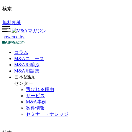
検索
無料相談
powered by
コラム
M&A
ニュース
M&Aを
学ぶ
M&A
用語集
日本M&A
センター
選ばれる理由
サービス
M&A事例
案件情報
セミナー・ナレッジ