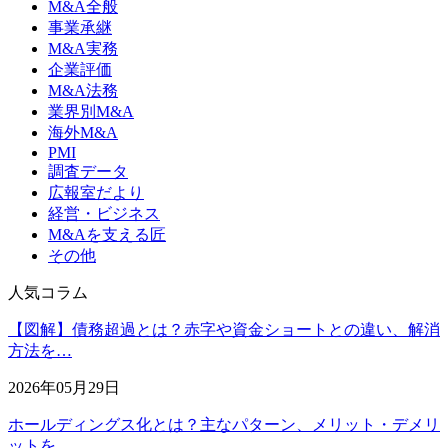
M&A全般
事業承継
M&A実務
企業評価
M&A法務
業界別M&A
海外M&A
PMI
調査データ
広報室だより
経営・ビジネス
M&Aを支える匠
その他
人気コラム
【図解】債務超過とは？赤字や資金ショートとの違い、解消
方法を…
2026年05月29日
ホールディングス化とは？主なパターン、メリット・デメリ
ットを…