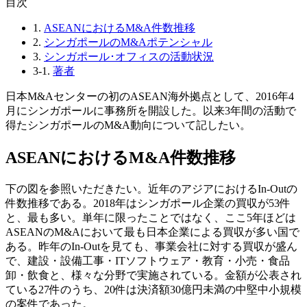
⽬次
1.
ASEANにおけるM&A件数推移
2.
シンガポールのM&Aポテンシャル
3.
シンガポール･オフィスの活動状況
3-1.
著者
日本M&Aセンターの初のASEAN海外拠点として、2016年4
月にシンガポールに事務所を開設した。以来3年間の活動で
得たシンガポールのM&A動向について記したい。
ASEANにおけるM&A件数推移
下の図を参照いただきたい。近年のアジアにおけるIn-Outの
件数推移である。2018年はシンガポール企業の買収が53件
と、最も多い。単年に限ったことではなく、ここ5年ほどは
ASEANのM&Aにおいて最も日本企業による買収が多い国で
ある。昨年のIn-Outを見ても、事業会社に対する買収が盛ん
で、建設・設備工事・ITソフトウェア・教育・小売・食品
卸・飲食と、様々な分野で実施されている。金額が公表され
ている27件のうち、20件は決済額30億円未満の中堅中小規模
の案件であった。