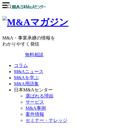
M&A・事業承継の情報を
わかりやすく発信
無料相談
コラム
M&Aニュース
M&Aを学ぶ
M&A用語集
日本M&Aセンター
選ばれる理由
サービス
M&A事例
案件情報
セミナー・ナレッジ