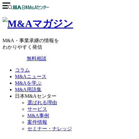
M&A・事業承継の情報を
わかりやすく発信
無料相談
コラム
M&Aニュース
M&Aを学ぶ
M&A用語集
日本M&Aセンター
選ばれる理由
サービス
M&A事例
案件情報
セミナー・ナレッジ