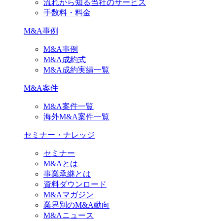
流れから知る当社のサービス
手数料・料金
M&A事例
M&A事例
M&A成約式
M&A成約実績一覧
M&A案件
M&A案件一覧
海外M&A案件一覧
セミナー・ナレッジ
セミナー
M&Aとは
事業承継とは
資料ダウンロード
M&Aマガジン
業界別のM&A動向
M&Aニュース