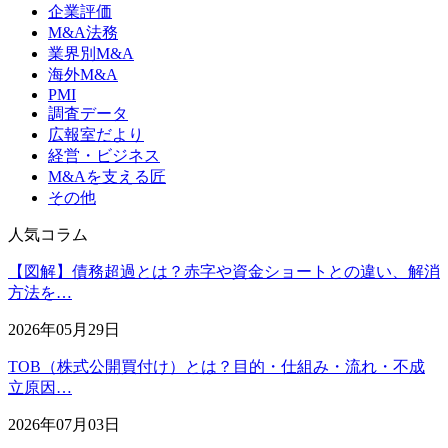
企業評価
M&A法務
業界別M&A
海外M&A
PMI
調査データ
広報室だより
経営・ビジネス
M&Aを支える匠
その他
人気コラム
【図解】債務超過とは？赤字や資金ショートとの違い、解消
方法を…
2026年05月29日
TOB（株式公開買付け）とは？目的・仕組み・流れ・不成
立原因…
2026年07月03日