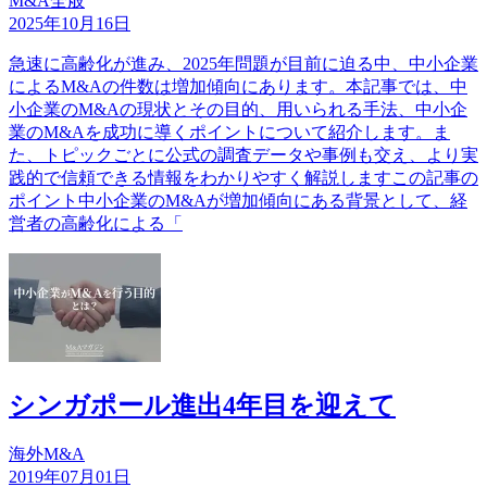
M&A全般
2025年10月16日
急速に高齢化が進み、2025年問題が目前に迫る中、中小企業
によるM&Aの件数は増加傾向にあります。本記事では、中
小企業のM&Aの現状とその目的、用いられる手法、中小企
業のM&Aを成功に導くポイントについて紹介します。ま
た、トピックごとに公式の調査データや事例も交え、より実
践的で信頼できる情報をわかりやすく解説しますこの記事の
ポイント中小企業のM&Aが増加傾向にある背景として、経
営者の高齢化による「
シンガポール進出4年目を迎えて
海外M&A
2019年07月01日