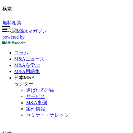
検索
無料相談
powered by
コラム
M&A
ニュース
M&Aを
学ぶ
M&A
用語集
日本M&A
センター
選ばれる理由
サービス
M&A事例
案件情報
セミナー・ナレッジ