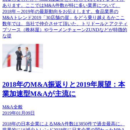
あります。ここではM&A件数が特に多い業界について、
2018年～2019年の最新動向をお伝えします。食品業界の
M&Aトレンド2019「30店舗の崖」をどう乗り越えるかここ
数年では、当社で仲介させて頂いた、トリドールとアクティ
ブソース（晩杯屋）やラーメンチェーンZUNDなどが特徴的
な提
2018年のM&A振返りと2019年展望：本
業加速型M&Aが主流に
M&A全般
2019年01月09日
2018年の日本企業によるM&A件数は3850件で過去最高に。
世界的には減少トレンド2018年に日本企業の関わったM&A