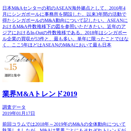
日本M&Aセンターの初のASEAN海外拠点として、2016年4
月にシンガポールに事務所を開設した。以来3年間の活動で
得たシンガポールのM&A動向について記したい。ASEANに
おけるM&A件数推移下の図を参照いただきたい。近年のア
ジアにおけるIn-Outの件数推移である。2018年はシンガポー
ル企業の買収が53件と、最も多い。単年に限ったことではな
く、ここ5年ほどはASEANのM&Aにおいて最も日本
業界M&Aトレンド2019
調査データ
2019年01月17日
前回コラムでは2018年～2019年のM&Aの全体動向について
執筆しましたが、M&Aは業界ごとにもそれぞれトレンドが