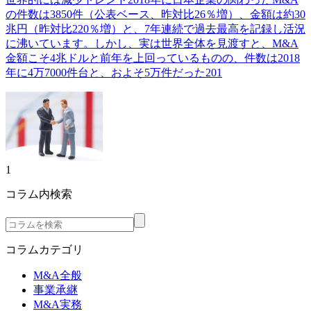
の件数は3850件（公表ベース、昨対比26％増）、金額は約30
兆円（昨対比220％増）と、7年連続で過去最高を記録し活況
に沸いています。しかし、実は世界全体を見渡すと、M&A
金額こそ4兆ドルと前年を上回っているものの、件数は2018
年に4万7000件台と、およそ5万件だった201
1
コラム内検索
コラムカテゴリ
M&A全般
事業承継
M&A実務