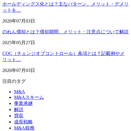
ホールディングス化とは？主なパターン、メリット・デメリ
ットを…
2026年07月03日
のれん償却とは？償却期間、メリット・注意点について解説
2025年05月27日
COC（チェンジオブコントロール）条項とは？記載例やメ
リット…
2026年07月03日
注目のタグ
M&A
M&Aスキーム
事業承継
解説
買収
成長戦略
M&A税務