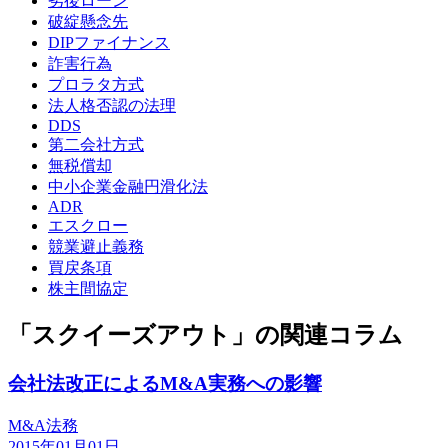
劣後ローン
破綻懸念先
DIPファイナンス
詐害行為
プロラタ方式
法人格否認の法理
DDS
第二会社方式
無税償却
中小企業金融円滑化法
ADR
エスクロー
競業避止義務
買戻条項
株主間協定
「スクイーズアウト」の関連コラム
会社法改正によるM&A実務への影響
M&A法務
2015年01月01日