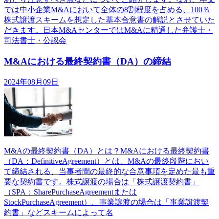
では中小企業M&Aにおいて全体の8割程度を占める、100％
株式譲渡スキームを想定した基本合意書の解説とさせていた
だきます。日本M&AセンターではM&Aに精通した弁護士・
司法書士・公認会
M&Aにおける最終契約書（DA）の締結
2024年08月09日
M&Aの最終契約書（DA）とは？M&Aにおける最終契約書
（DA：DefinitiveAgreement）とは、M&Aの最終段階におい
て締結される、当事者間の最終的な合意事項を定めた最も重
要な契約書です。株式譲渡の場合は「株式譲渡契約書」
（SPA：SharePurchaseAgreementまたは
StockPurchaseAgreement）、事業譲渡の場合は「事業譲渡契
約書」などスキームによって名