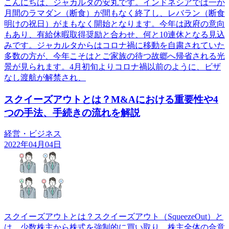
こんにちは、ジャカルタの安丸です。インドネシアでは一か
月間のラマダン（断食）が間もなく終了し、レバラン（断食
明けの祝日）がまもなく開始となります。今年は政府の意向
もあり、有給休暇取得奨励と合わせ、何と10連休となる見込
みです。ジャカルタからはコロナ禍に移動を自粛されていた
多数の方が、今年こそはとご家族の待つ故郷へ帰省される光
景が見られます。4月初旬よりコロナ禍以前のように、ビザ
なし渡航が解禁され、
スクイーズアウトとは？M&Aにおける重要性や4
つの手法、手続きの流れを解説
経営・ビジネス
2022年04月04日
スクイーズアウトとは？スクイーズアウト（SqueezeOut）と
は、少数株主から株式を強制的に買い取り、株主全体の合意