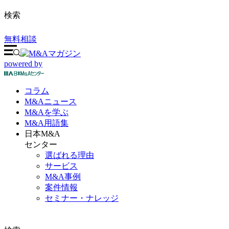
検索
無料相談
powered by
コラム
M&A
ニュース
M&Aを
学ぶ
M&A
用語集
日本M&A
センター
選ばれる理由
サービス
M&A事例
案件情報
セミナー・ナレッジ