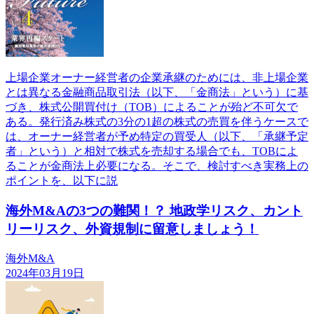
上場企業オーナー経営者の企業承継のためには、非上場企業
とは異なる金融商品取引法（以下、「金商法」という）に基
づき、株式公開買付け（TOB）によることが殆ど不可欠で
ある。発行済み株式の3分の1超の株式の売買を伴うケースで
は、オーナー経営者が予め特定の買受人（以下、「承継予定
者」という）と相対で株式を売却する場合でも、TOBによ
ることが金商法上必要になる。そこで、検討すべき実務上の
ポイントを、以下に説
海外M&Aの3つの難関！？ 地政学リスク、カント
リーリスク、外資規制に留意しましょう！
海外M&A
2024年03月19日