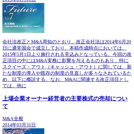
会社法改正とM&A周知のとおり、改正会社法は2014年6月20
日に通常国会で成立しており、本稿作成時点においては、
2015年5月1日より施行される見込みとなっている。今回の改
正項目の中にはM&A実務に影響を与えるものもあり、特に
スクイーズ・アウト（キャッシュ・アウト）に関しては、新
たな制度の導入や既存の制度の見直しが多々なされているた
め、以下に概説する。なお、M&Aに関連する改正項目とし
ては、他に
上場企業オーナー経営者の主要株式の売却につい
て
M&A全般
2014年03月31日