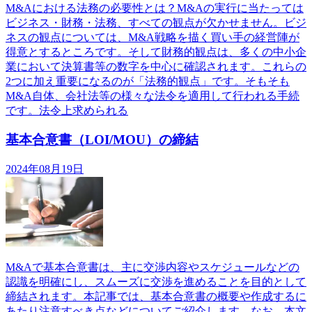
M&Aにおける法務の必要性とは？M&Aの実行に当たっては
ビジネス・財務・法務、すべての観点が欠かせません。ビジ
ネスの観点については、M&A戦略を描く買い手の経営陣が
得意とするところです。そして財務的観点は、多くの中小企
業において決算書等の数字を中心に確認されます。これらの
2つに加え重要になるのが「法務的観点」です。そもそも
M&A自体、会社法等の様々な法令を適用して行われる手続
です。法令上求められる
基本合意書（LOI/MOU）の締結
2024年08月19日
M&Aで基本合意書は、主に交渉内容やスケジュールなどの
認識を明確にし、スムーズに交渉を進めることを目的として
締結されます。本記事では、基本合意書の概要や作成するに
あたり注意すべき点などについてご紹介します。なお、本文