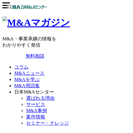
M&A・事業承継の情報を
わかりやすく発信
無料相談
コラム
M&Aニュース
M&Aを学ぶ
M&A用語集
日本M&Aセンター
選ばれる理由
サービス
M&A事例
案件情報
セミナー・ナレッジ