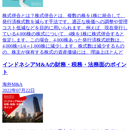
株式併合とは？株式併合とは、複数の株を1株に統合して、
発行済株式数を減らす手法です。適正な株価への調整や管理
コスト低減などを目的に用いられます。例えば、現在発行し
ている4,000株の株式について、4株を1株に株式併合すると
仮定します。この場合、4,000株あった発行済株式総数は、
4,000株×1/4＝1,000株に減少します。株式数は減少するもの
の、株主が保有する株式の資産価値には、理論上ほとんど
インドネシアM&Aの財務・税務・法務面のポイン
ト
海外M&A
2022年07月22日