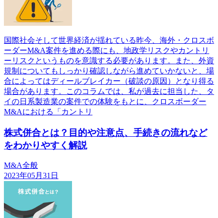
国際社会そして世界経済が揺れている昨今、海外・クロスボ
ーダーM&A案件を進める際にも、地政学リスクやカントリ
ーリスクというものを意識する必要があります。また、外資
規制についてもしっかり確認しながら進めていかないと、場
合によってはディールブレイカー（破談の原因）となり得る
場合があります。このコラムでは、私が過去に担当した、タ
イの日系製造業の案件での体験をもとに、クロスボーダー
M&Aにおける「カントリ
株式併合とは？目的や注意点、手続きの流れなど
をわかりやすく解説
M&A全般
2023年05月31日