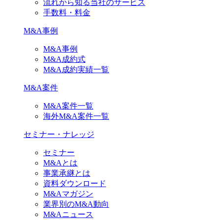
流れから知る当社のサービス
手数料・料金
M&A事例
M&A事例
M&A成約式
M&A成約実績一覧
M&A案件
M&A案件一覧
海外M&A案件一覧
セミナー・ナレッジ
セミナー
M&Aとは
事業承継とは
資料ダウンロード
M&Aマガジン
業界別のM&A動向
M&Aニュース