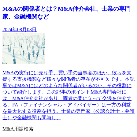
M&Aの関係者とは？M&A仲介会社、士業の専門
家、金融機関など
2024年08月08日
M&Aの実行には売り手、買い手の当事者のほか、彼らを支
援する支援機関など様々な関係者の存在が不可欠です。本記
事ではM&Aにはどのような関係者がいるのか、その役割に
ついて紹介します。この記事のポイントM&A専門会社に
は、M&A仲介会社があり、両者の間に立って交渉を仲介す
る。FA（ファイナンシャル・アドバイザー）は一方の利益
を最大化する役割を担う。士業の専門家（公認会計士・弁護
士）や金融機関も関与し、
M&A用語検索