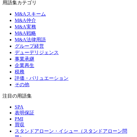
用語集カテゴリ
M&Aスキーム
M&A仲介
M&A実務
M&A戦略
M&A法律用語
グループ経営
デューデリジェンス
事業承継
企業再生
税務
評価・バリュエーション
その他
注目の用語集
SPA
表明保証
PMI
買収
スタンドアローン・イシュー（スタンドアローン問