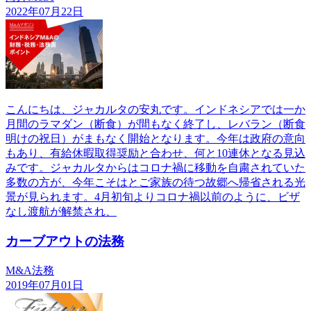
2022年07月22日
こんにちは、ジャカルタの安丸です。インドネシアでは一か
月間のラマダン（断食）が間もなく終了し、レバラン（断食
明けの祝日）がまもなく開始となります。今年は政府の意向
もあり、有給休暇取得奨励と合わせ、何と10連休となる見込
みです。ジャカルタからはコロナ禍に移動を自粛されていた
多数の方が、今年こそはとご家族の待つ故郷へ帰省される光
景が見られます。4月初旬よりコロナ禍以前のように、ビザ
なし渡航が解禁され、
カーブアウトの法務
M&A法務
2019年07月01日