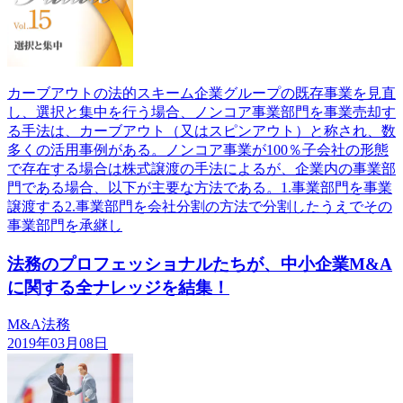
カーブアウトの法的スキーム企業グループの既存事業を見直
し、選択と集中を行う場合、ノンコア事業部門を事業売却す
る手法は、カーブアウト（又はスピンアウト）と称され、数
多くの活用事例がある。ノンコア事業が100％子会社の形態
で存在する場合は株式譲渡の手法によるが、企業内の事業部
門である場合、以下が主要な方法である。1.事業部門を事業
譲渡する2.事業部門を会社分割の方法で分割したうえでその
事業部門を承継し
法務のプロフェッショナルたちが、中小企業M&A
に関する全ナレッジを結集！
M&A法務
2019年03月08日