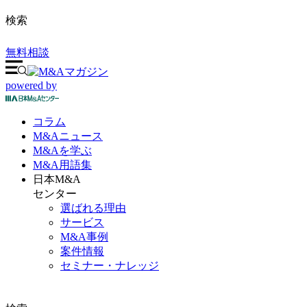
検索
無料相談
powered by
コラム
M&A
ニュース
M&Aを
学ぶ
M&A
用語集
日本M&A
センター
選ばれる理由
サービス
M&A事例
案件情報
セミナー・ナレッジ