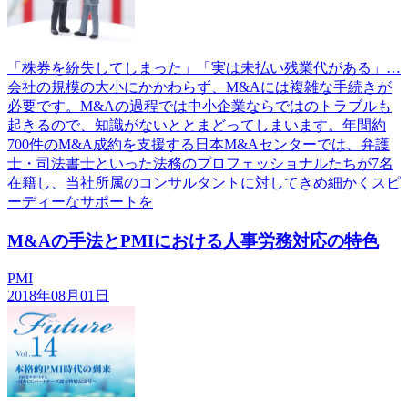
「株券を紛失してしまった」「実は未払い残業代がある」…
会社の規模の大小にかかわらず、M&Aには複雑な手続きが
必要です。M&Aの過程では中小企業ならではのトラブルも
起きるので、知識がないととまどってしまいます。年間約
700件のM&A成約を支援する日本M&Aセンターでは、弁護
士・司法書士といった法務のプロフェッショナルたちが7名
在籍し、当社所属のコンサルタントに対してきめ細かくスピ
ーディーなサポートを
M&Aの手法とPMIにおける人事労務対応の特色
PMI
2018年08月01日