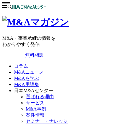
M&A・事業承継の情報を
わかりやすく発信
無料相談
コラム
M&Aニュース
M&Aを学ぶ
M&A用語集
日本M&Aセンター
選ばれる理由
サービス
M&A事例
案件情報
セミナー・ナレッジ