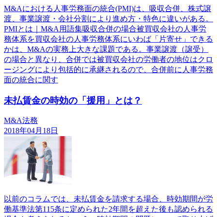
M&Aにおける人事労務面の統合(PMI)は、吸収合併、株式譲
渡、事業譲渡・会社分割により進め方・特色に違いがある。
PMIとは｜M&A用語集吸収合併の場合被買収会社の人事労
務体系を買収会社の人事労務体系にいわば「片寄せ」できる
かは、M&Aの実務上大きな課題である。事業譲渡（譲受）
の場合と異なり、合併では被買収会社の労働者の地位はクロ
ージングにより包括的に承継されるので、合併前に人事労務
面の統合に関す
未払賃金の時効の「援用」とは？
M&A法務
2018年04月18日
以前のコラムでは、未払賃金を請求する場合、時効期間が労
働基準法第115条に定められた2年間を超えた後も認められる