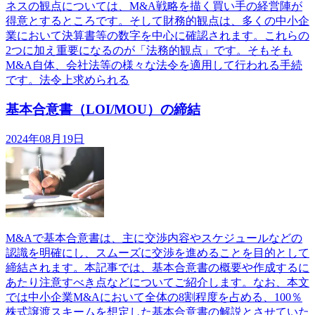
ネスの観点については、M&A戦略を描く買い手の経営陣が
得意とするところです。そして財務的観点は、多くの中小企
業において決算書等の数字を中心に確認されます。これらの
2つに加え重要になるのが「法務的観点」です。そもそも
M&A自体、会社法等の様々な法令を適用して行われる手続
です。法令上求められる
基本合意書（LOI/MOU）の締結
2024年08月19日
M&Aで基本合意書は、主に交渉内容やスケジュールなどの
認識を明確にし、スムーズに交渉を進めることを目的として
締結されます。本記事では、基本合意書の概要や作成するに
あたり注意すべき点などについてご紹介します。なお、本文
では中小企業M&Aにおいて全体の8割程度を占める、100％
株式譲渡スキームを想定した基本合意書の解説とさせていた