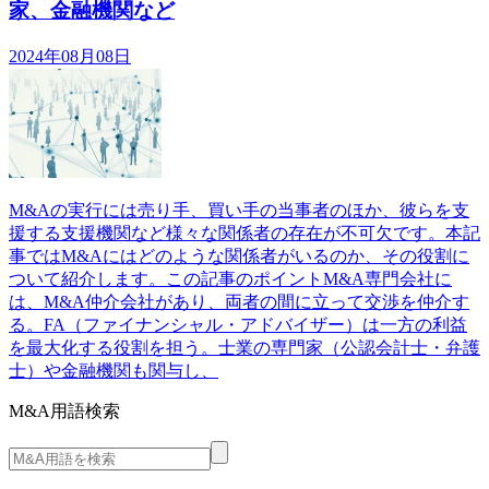
家、金融機関など
2024年08月08日
M&Aの実行には売り手、買い手の当事者のほか、彼らを支
援する支援機関など様々な関係者の存在が不可欠です。本記
事ではM&Aにはどのような関係者がいるのか、その役割に
ついて紹介します。この記事のポイントM&A専門会社に
は、M&A仲介会社があり、両者の間に立って交渉を仲介す
る。FA（ファイナンシャル・アドバイザー）は一方の利益
を最大化する役割を担う。士業の専門家（公認会計士・弁護
士）や金融機関も関与し、
M&A用語検索