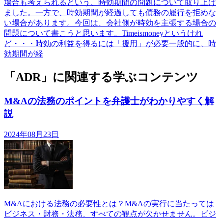
場合も考えられるという、時効期間の問題について取り上げ
ました。一方で、時効期間が経過しても債務の履行を拒めな
い場合があります。今回は、会社側が時効を主張する場合の
問題について書こうと思います。Timeismoneyというけれ
ど・・・時効の利益を得るには「援用」が必要一般的に、時
効期間が経
「ADR」に関連する学ぶコンテンツ
M&Aの法務のポイントを弁護士がわかりやすく解
説
2024年08月23日
M&Aにおける法務の必要性とは？M&Aの実行に当たっては
ビジネス・財務・法務、すべての観点が欠かせません。ビジ