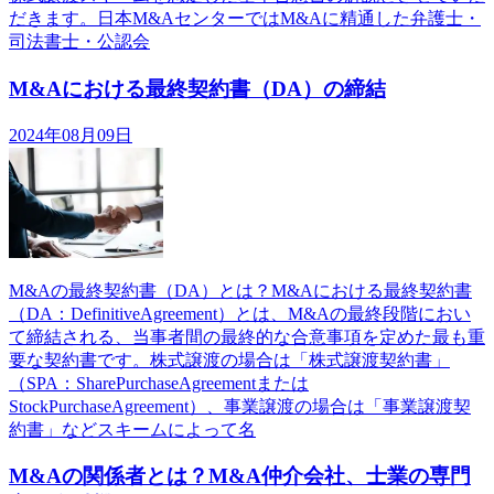
だきます。日本M&AセンターではM&Aに精通した弁護士・
司法書士・公認会
M&Aにおける最終契約書（DA）の締結
2024年08月09日
M&Aの最終契約書（DA）とは？M&Aにおける最終契約書
（DA：DefinitiveAgreement）とは、M&Aの最終段階におい
て締結される、当事者間の最終的な合意事項を定めた最も重
要な契約書です。株式譲渡の場合は「株式譲渡契約書」
（SPA：SharePurchaseAgreementまたは
StockPurchaseAgreement）、事業譲渡の場合は「事業譲渡契
約書」などスキームによって名
M&Aの関係者とは？M&A仲介会社、士業の専門