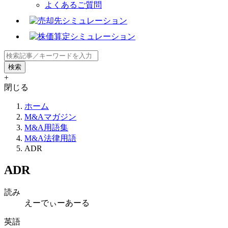
よくあるご質問
+
閉じる
ホーム
M&Aマガジン
M&A用語集
M&A法律用語
ADR
ADR
読み
えーでぃーあーる
英語