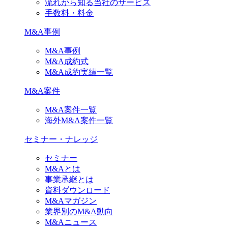
流れから知る当社のサービス
手数料・料金
M&A事例
M&A事例
M&A成約式
M&A成約実績一覧
M&A案件
M&A案件一覧
海外M&A案件一覧
セミナー・ナレッジ
セミナー
M&Aとは
事業承継とは
資料ダウンロード
M&Aマガジン
業界別のM&A動向
M&Aニュース