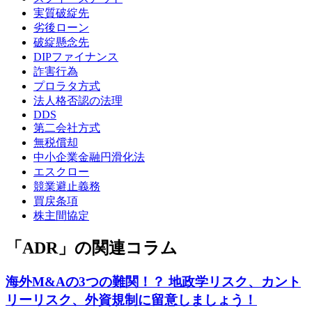
実質破綻先
劣後ローン
破綻懸念先
DIPファイナンス
詐害行為
プロラタ方式
法人格否認の法理
DDS
第二会社方式
無税償却
中小企業金融円滑化法
エスクロー
競業避止義務
買戻条項
株主間協定
「ADR」の関連コラム
海外M&Aの3つの難関！？ 地政学リスク、カント
リーリスク、外資規制に留意しましょう！