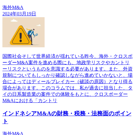
海外M&A
2024年03月19日
国際社会そして世界経済が揺れている昨今、海外・クロスボ
ーダーM&A案件を進める際にも、地政学リスクやカントリ
ーリスクというものを意識する必要があります。また、外資
規制についてもしっかり確認しながら進めていかないと、場
合によってはディールブレイカー（破談の原因）となり得る
場合があります。このコラムでは、私が過去に担当した、タ
イの日系製造業の案件での体験をもとに、クロスボーダー
M&Aにおける「カントリ
インドネシアM&Aの財務・税務・法務面のポイン
ト
海外M&A