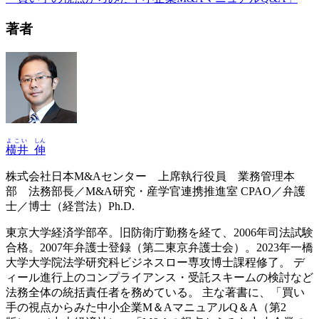
著者
よこい
しん
横井
伸
株式会社日本M&Aセンター 上席執行役員 業務管理本
部 法務部長／M&A研究・産学官連携推進室 CPAO／弁護
士／博士（経営法）Ph.D.
東京大学経済学部卒。旧防衛庁勤務を経て、2006年司法試験
合格。2007年弁護士登録（第二東京弁護士会）。2023年一橋
大学大学院法学研究科ビジネスロー専攻博士課程修了。 デ
ィール進行上のコンプライアンス・受託スキームの検討など
法務全体の統括責任者を務めている。 主な著書に、「買い
手の視点からみた中小企業M＆AマニュアルQ＆A（第2