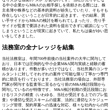
る中小企業からM&Aのお相手探しを依頼される際には、株
主名簿や株券などの基本的資料が紛失していたり、そもそも
存在しないということが日常的に起きます。 その結果、買
い手サイドからM&Aの検討を断られてしまったり、売り手
サイドが監査で要請された資料を提出できずに破談になって
しまうということが現実に起きていて、私たちは歯がゆい思
いをしてきました。
法務室の全ナレッジを結集
当社法務室は、年間700件前後の当社案件の大半に関与して
おり、日本では圧倒的な中小企業M&A関与実績と経験の蓄
積があります。件数が多いだけではなく、当社所属のコンサ
ルタントに対してそれぞれの案件で可能な限り丁寧かつ専門
的に助言を行っております。 当社法務室の場合は、外部専
門家が関与する監査等に至るかなり前のM&A検討段階から
関与しているのが特徴です。 M&A検討初期の受託段階にお
けるリスクの精査（いわゆる、当社が受託する上でのプレ監
査）や適切な受託スキームの提案、法的に適切なスケジュー
リング管理、契約草案への迅速な対応、様々な社内からの問