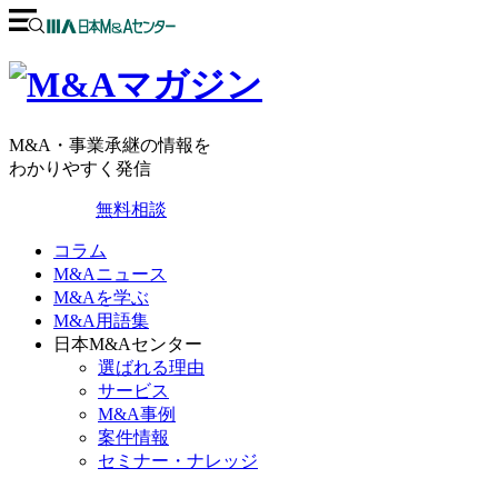
M&A・事業承継の情報を
わかりやすく発信
無料相談
コラム
M&Aニュース
M&Aを学ぶ
M&A用語集
日本M&Aセンター
選ばれる理由
サービス
M&A事例
案件情報
セミナー・ナレッジ