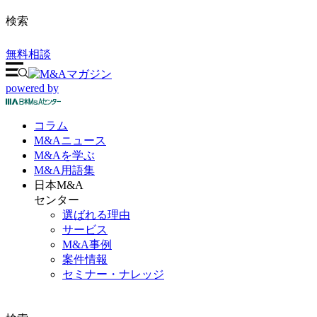
検索
無料相談
powered by
コラム
M&A
ニュース
M&Aを
学ぶ
M&A
用語集
日本M&A
センター
選ばれる理由
サービス
M&A事例
案件情報
セミナー・ナレッジ