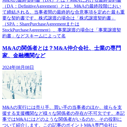
M&Aの最終契約書（DA）とは？M&Aにおける最終契約書
（DA：DefinitiveAgreement）とは、M&Aの最終段階におい
て締結される、当事者間の最終的な合意事項を定めた最も重
要な契約書です。株式譲渡の場合は「株式譲渡契約書」
（SPA：SharePurchaseAgreementまたは
StockPurchaseAgreement）、事業譲渡の場合は「事業譲渡契
約書」などスキームによって名
M&Aの関係者とは？M&A仲介会社、士業の専門
家、金融機関など
2024年08月08日
M&Aの実行には売り手、買い手の当事者のほか、彼らを支
援する支援機関など様々な関係者の存在が不可欠です。本記
事ではM&Aにはどのような関係者がいるのか、その役割に
ついて紹介します。この記事のポイントM&A専門会社に