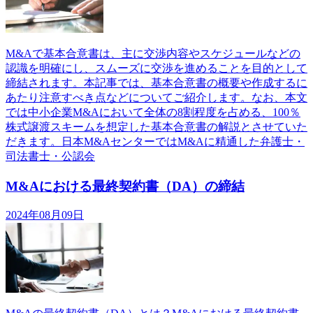
M&Aで基本合意書は、主に交渉内容やスケジュールなどの
認識を明確にし、スムーズに交渉を進めることを目的として
締結されます。本記事では、基本合意書の概要や作成するに
あたり注意すべき点などについてご紹介します。なお、本文
では中小企業M&Aにおいて全体の8割程度を占める、100％
株式譲渡スキームを想定した基本合意書の解説とさせていた
だきます。日本M&AセンターではM&Aに精通した弁護士・
司法書士・公認会
M&Aにおける最終契約書（DA）の締結
2024年08月09日