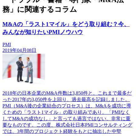
務」に関連するコラム
M&Aの「ラスト1マイル」をどう取り組む？今、
みんなが知りたいPMIノウハウ
PMI
2019年04月08日
2018年の日本企業のM&A件数は3,850件と、これまで最多だ
った2017年の3,050件を上回り、過去最高を記録しました。
PMI（M&A後の企業結合のプロセス）は、M&Aを成功に導
くための「ラスト1マイル」の取り組みであり、「PMIなく
してM&Aの成功なし」と言っても過言ではない、非常に重
要なものです。この度、株式会社日本PMIコンサルティング
では、3年間のプロジェクト経験をもとに抽出した中堅