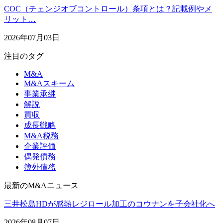
COC（チェンジオブコントロール）条項とは？記載例やメ
リット…
2026年07月03日
注目のタグ
M&A
M&Aスキーム
事業承継
解説
買収
成長戦略
M&A税務
企業評価
偶発債務
簿外債務
最新のM&Aニュース
三井松島HDが感熱レジロール加工のコウナンを子会社化へ
2026年08月07日