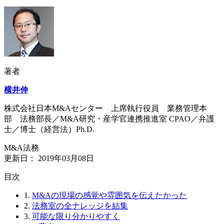
著者
横井伸
株式会社日本M&Aセンター 上席執行役員 業務管理本
部 法務部長／M&A研究・産学官連携推進室 CPAO／弁護
士／博士（経営法）Ph.D.
M&A法務
更新日：
2019年03月08日
⽬次
1.
M&Aの現場の感覚や雰囲気を伝えたかった
2.
法務室の全ナレッジを結集
3.
可能な限り分かりやすく