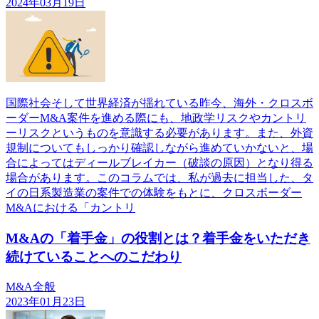
2024年03月19日
国際社会そして世界経済が揺れている昨今、海外・クロスボ
ーダーM&A案件を進める際にも、地政学リスクやカントリ
ーリスクというものを意識する必要があります。また、外資
規制についてもしっかり確認しながら進めていかないと、場
合によってはディールブレイカー（破談の原因）となり得る
場合があります。このコラムでは、私が過去に担当した、タ
イの日系製造業の案件での体験をもとに、クロスボーダー
M&Aにおける「カントリ
M&Aの「着手金」の役割とは？着手金をいただき
続けていることへのこだわり
M&A全般
2023年01月23日