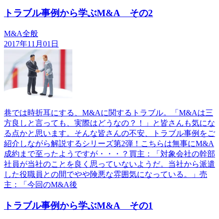
トラブル事例から学ぶM&A その2
M&A全般
2017年11月01日
巷では時折耳にする、M&Aに関するトラブル。「M&Aは三
方良しと言っても、実際はどうなの？！」と皆さんも気にな
る点かと思います。そんな皆さんの不安、トラブル事例をご
紹介しながら解説するシリーズ第2弾！こちらは無事にM&A
成約まで至ったようですが・・・？買主：「対象会社の幹部
社員が当社のことを良く思っていないようだ。当社から派遣
した役職員との間でやや険悪な雰囲気になっている。」売
主：「今回のM&A後
トラブル事例から学ぶM&A その1