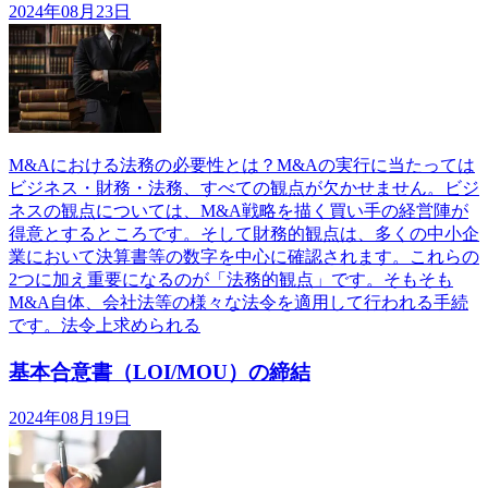
2024年08月23日
M&Aにおける法務の必要性とは？M&Aの実行に当たっては
ビジネス・財務・法務、すべての観点が欠かせません。ビジ
ネスの観点については、M&A戦略を描く買い手の経営陣が
得意とするところです。そして財務的観点は、多くの中小企
業において決算書等の数字を中心に確認されます。これらの
2つに加え重要になるのが「法務的観点」です。そもそも
M&A自体、会社法等の様々な法令を適用して行われる手続
です。法令上求められる
基本合意書（LOI/MOU）の締結
2024年08月19日