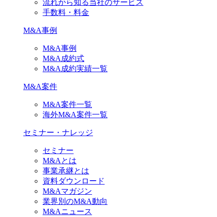
流れから知る当社のサービス
手数料・料金
M&A事例
M&A事例
M&A成約式
M&A成約実績一覧
M&A案件
M&A案件一覧
海外M&A案件一覧
セミナー・ナレッジ
セミナー
M&Aとは
事業承継とは
資料ダウンロード
M&Aマガジン
業界別のM&A動向
M&Aニュース