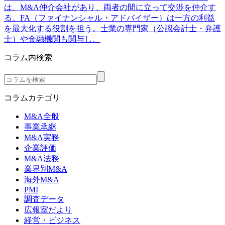
は、M&A仲介会社があり、両者の間に立って交渉を仲介す
る。FA（ファイナンシャル・アドバイザー）は一方の利益
を最大化する役割を担う。士業の専門家（公認会計士・弁護
士）や金融機関も関与し、
コラム内検索
コラムカテゴリ
M&A全般
事業承継
M&A実務
企業評価
M&A法務
業界別M&A
海外M&A
PMI
調査データ
広報室だより
経営・ビジネス