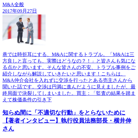
M&A全般
2017年09月27日
巷では時折耳にする、M&Aに関するトラブル。「M&Aは三
方良しと言っても、実際はどうなの？！」と皆さんも気にな
る点かと思います。そんな皆さんの不安、トラブル事例をご
紹介しながら解説していきたいと思います！こちらは、
M&A仲介会社を入れずに交渉を行ったとある売主さんから
聞いた話です。交渉は円満に進んだように見えましたが、最
終局面で決裂してしまいました。買主：「監査の結果を踏ま
えて株価条件の引き下
知らぬ間に「不適切な行動」をとらないために
【著者インタビュー】執行役員法務部長・横井伸
さん