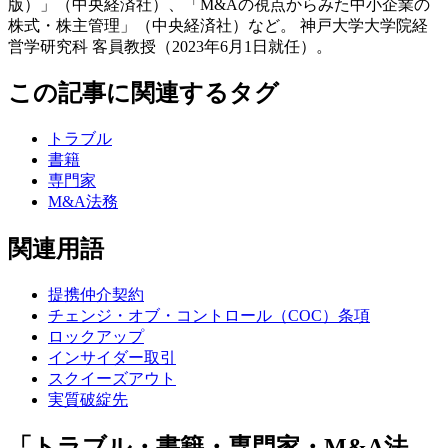
版）」（中央経済社）、「M&Aの視点からみた中小企業の
株式・株主管理」（中央経済社）など。 神戸大学大学院経
営学研究科 客員教授（2023年6月1日就任）。
この記事に関連するタグ
トラブル
書籍
専門家
M&A法務
関連用語
提携仲介契約
チェンジ・オブ・コントロール（COC）条項
ロックアップ
インサイダー取引
スクイーズアウト
実質破綻先
「トラブル・書籍・専門家・M&A法