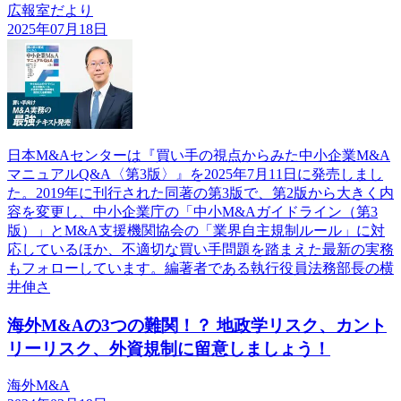
広報室だより
2025年07月18日
日本M&Aセンターは『買い手の視点からみた中小企業M&A
マニュアルQ&A〈第3版〉』を2025年7月11日に発売しまし
た。2019年に刊行された同著の第3版で、第2版から大きく内
容を変更し、中小企業庁の「中小M&Aガイドライン（第3
版）」とM&A支援機関協会の「業界自主規制ルール」に対
応しているほか、不適切な買い手問題を踏まえた最新の実務
もフォローしています。編著者である執行役員法務部長の横
井伸さ
海外M&Aの3つの難関！？ 地政学リスク、カント
リーリスク、外資規制に留意しましょう！
海外M&A