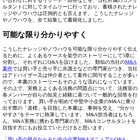
い合わせに対するリサーチ・回答などを、当社所属のコンサ
ルタントに対してタイムリーに行っており、蓄積されたナレ
ッジやノウハウは圧倒的とも言えます。 こうしたナレッジ
やノウハウを、全て結集して書籍化しました。
可能な限り分かりやすく
こうしたナレッジやノウハウを可能な限り分かりやすく伝え
るために、よくあるケースを架空のストーリーにして5章に
分割し、それぞれにQ&Aを設けました。 類似の当社の
M&A
案件
では買い手と売り手に弁護士などの専門家がつき、当社
はアドバイザー又は仲介者として案件に関与することが多い
ので、本書のストーリーもそのような流れになっています。
その上で、実務上よくある法務の問題点について、法務室の
各メンバーが自らの知見と経験に基づいて一般的な回答を行
っております。 買い手が初めて中堅中小企業のM&Aに乗り
出す際の「道標」を目指した本書は、事例を交え、“分かり
やすさ”をテーマに執筆しています。 M&A担当者はもちろ
ん、M&A実務に携わる専門家の方、M&Aコンサルタントを
目指す方にもお役立ていただけると思います。
「買い手の視点からみた中小企業M&AマニュアルQ&A」