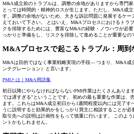
M&A成立前のトラブルは、調整の余地がありますから専門
とっては時間的・精神的ロスが生じます。ただし、M&A成
す。調整の余地がないため、大きな訴訟問題に発展するケー
えておいて下さい。 とはいえ、M&Aプロセスにおけるトラ
クを排除するためには、豊富なM&Aの経験・ノウハウが必
っかりと準備をし、リスクを排除して進めることが重要なの
M&Aプロセスで起こるトラブル：周到な
M&Aは目的ではなく事業戦略実現の手段― つまり、M&A成
ンテグレーション）と言います。
PMIとは｜M&A用語集
初日以降にやらなければならないPMI作業はたくさんありま
では遅すぎる”ということです。 初めの最も重要な作業は
ます。これらはM&A成立初日から1週間程度以内には完了す
うに説明すると効果的かをしっかり買主に相談することが必
取引先への説明は計画性をもって慎重に行います。 このよう
ントかもしれません。