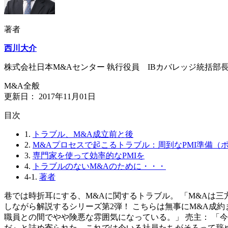
著者
西川大介
株式会社日本M&Aセンター 執行役員 IBカバレッジ統括部
M&A全般
更新日：
2017年11月01日
⽬次
1.
トラブル、M&A成立前と後
2.
M&Aプロセスで起こるトラブル：周到なPMI準備（ポ
3.
専門家を使って効率的なPMIを
4.
トラブルのないM&Aのために・・・
4-1.
著者
巷では時折耳にする、M&Aに関するトラブル。 「M&Aは
しながら解説するシリーズ第2弾！ こちらは無事にM&A成
職員との間でやや険悪な雰囲気になっている。」 売主： 「
だ』と詰め寄られた。これでは今いる社員たちがそろって辞め