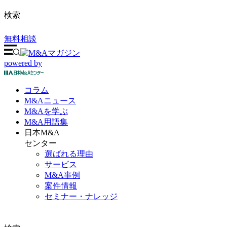
検索
無料相談
powered by
コラム
M&A
ニュース
M&Aを
学ぶ
M&A
用語集
日本M&A
センター
選ばれる理由
サービス
M&A事例
案件情報
セミナー・ナレッジ