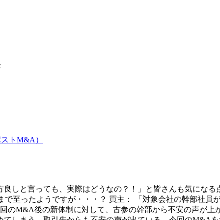
長
ストM&A）
三方良しと言っても、実際はどうなの？！」と皆さんも気にな
約まで至ったようですが・・・？ 買主： 「対象会社の幹部社
今回のM&A後の新体制に対して、古参の幹部から不安の声が
てしまう。取引先からも不安の声が出ている。今回のM&Aを