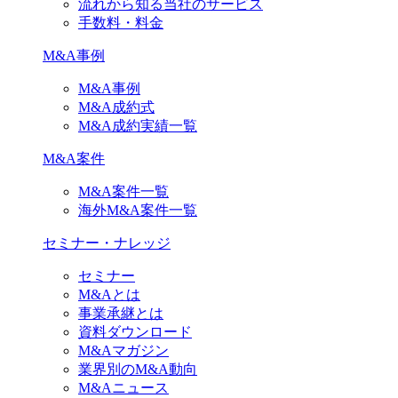
流れから知る当社のサービス
手数料・料金
M&A事例
M&A事例
M&A成約式
M&A成約実績一覧
M&A案件
M&A案件一覧
海外M&A案件一覧
セミナー・ナレッジ
セミナー
M&Aとは
事業承継とは
資料ダウンロード
M&Aマガジン
業界別のM&A動向
M&Aニュース