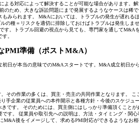
家による対応によって解決することが可能な場合があります。
立前のため、大きな訴訟問題にまで発展するようなケースは稀で
スもみられます。 M&Aにおいては、トラブルの発生が遅れる
ブルの種＝リスクを適切に排除しておけばトラブルは発生しませ
要です。トラブル回避の視点から見ても、専門家を通してM&A
です。
PMI準備（ポストM&A）
立初日が本当の意味でのM&Aスタートです。M&A成立初日か
す。その作業の多くは、買主・売主の共同作業となります。 ここ
、売り手企業の従業員への本件開示と各種方針・今後のスケジュ
べきです。 そのためには、買主側にはしっかり準備頂くこと
要です。 従業員や取引先への説明は、方法・タイミング・関心
にM&A後をイメージして、求めるPMI対応ができるようなお