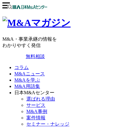
M&A・事業承継の情報を
わかりやすく発信
無料相談
コラム
M&Aニュース
M&Aを学ぶ
M&A用語集
日本M&Aセンター
選ばれる理由
サービス
M&A事例
案件情報
セミナー・ナレッジ