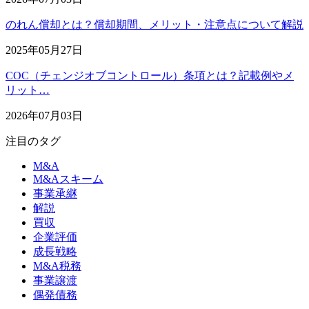
のれん償却とは？償却期間、メリット・注意点について解説
2025年05月27日
COC（チェンジオブコントロール）条項とは？記載例やメ
リット…
2026年07月03日
注目のタグ
M&A
M&Aスキーム
事業承継
解説
買収
企業評価
成長戦略
M&A税務
事業譲渡
偶発債務