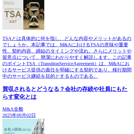
TSAとは具体的に何を指し、どんな内容やメリットがあるの
でしょうか。本記事では、M&AにおけるTSAの意味や重要
性、契約内容、締結のタイミングや流れ、さらにメリットや
留意点について、簡潔にわかりやすく解説します。この記事
のポイントTSA（TransitionServiceAgreement）は、M&Aにお
けるサービス提供の責任を明確にする契約であり、移行期間
中のサービス継続を目的とするものである。
買収されるとどうなる？会社の存続や社員にもた
らす変化とは
M&A全般
2025年09月02日