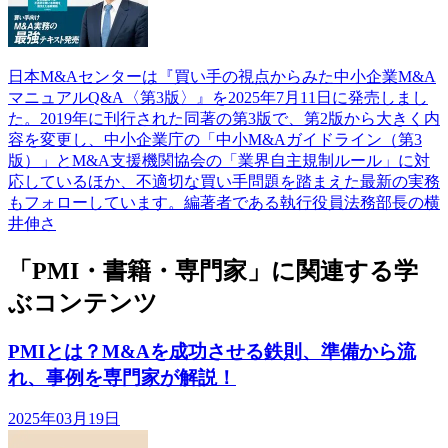
日本M&Aセンターは『買い手の視点からみた中小企業M&A
マニュアルQ&A〈第3版〉』を2025年7月11日に発売しまし
た。2019年に刊行された同著の第3版で、第2版から大きく内
容を変更し、中小企業庁の「中小M&Aガイドライン（第3
版）」とM&A支援機関協会の「業界自主規制ルール」に対
応しているほか、不適切な買い手問題を踏まえた最新の実務
もフォローしています。編著者である執行役員法務部長の横
井伸さ
「PMI・書籍・専門家」に関連する学
ぶコンテンツ
PMIとは？M&Aを成功させる鉄則、準備から流
れ、事例を専門家が解説！
2025年03月19日