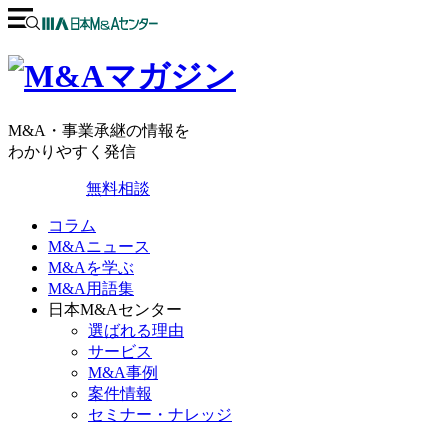
M&A・事業承継の情報を
わかりやすく発信
無料相談
コラム
M&Aニュース
M&Aを学ぶ
M&A用語集
日本M&Aセンター
選ばれる理由
サービス
M&A事例
案件情報
セミナー・ナレッジ