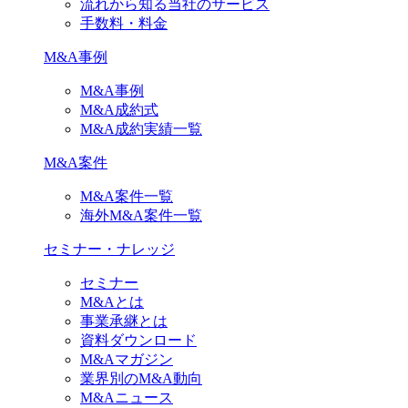
流れから知る当社のサービス
手数料・料金
M&A事例
M&A事例
M&A成約式
M&A成約実績一覧
M&A案件
M&A案件一覧
海外M&A案件一覧
セミナー・ナレッジ
セミナー
M&Aとは
事業承継とは
資料ダウンロード
M&Aマガジン
業界別のM&A動向
M&Aニュース