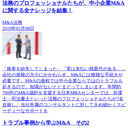
法務のプロフェッショナルたちが、中小企業M&A
に関する全ナレッジを結集！
M&A法務
2019年03月08日
「株券を紛失してしまった」「実は未払い残業代がある」…
会社の規模の大小にかかわらず、M&Aには複雑な手続きが
必要です。M&Aの過程では中小企業ならではのトラブルも
起きるので、知識がないととまどってしまいます。年間約
700件のM&A成約を支援する日本M&Aセンターでは、弁護
士・司法書士といった法務のプロフェッショナルたちが7名
在籍し、当社所属のコンサルタントに対してきめ細かくスピ
ーディーなサポートを
トラブル事例から学ぶM&A その2