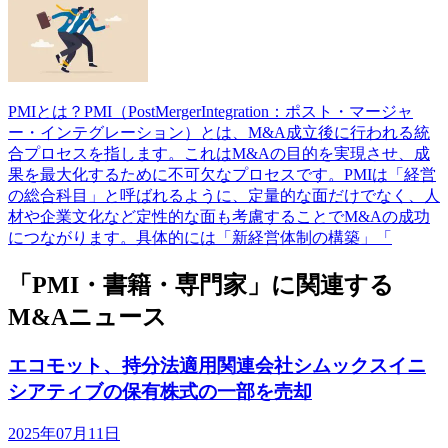
PMIとは？PMI（PostMergerIntegration：ポスト・マージャ
ー・インテグレーション）とは、M&A成立後に行われる統
合プロセスを指します。これはM&Aの目的を実現させ、成
果を最大化するために不可欠なプロセスです。PMIは「経営
の総合科目」と呼ばれるように、定量的な面だけでなく、人
材や企業文化など定性的な面も考慮することでM&Aの成功
につながります。具体的には「新経営体制の構築」「
「PMI・書籍・専門家」に関連する
M&Aニュース
エコモット、持分法適用関連会社シムックスイニ
シアティブの保有株式の一部を売却
2025年07月11日