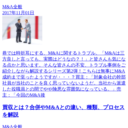
M&A全般
2017年11月01日
巷では時折耳にする、M&Aに関するトラブル。「M&Aは三
方良しと言っても、実際はどうなの？！」と皆さんも気にな
る点かと思います。そんな皆さんの不安、トラブル事例をご
紹介しながら解説するシリーズ第2弾！こちらは無事にM&A
成約まで至ったようですが・・・？買主：「対象会社の幹部
社員が当社のことを良く思っていないようだ。当社から派遣
した役職員との間でやや険悪な雰囲気になっている。」売
主：「今回のM&A後
買収とは？合併やM&Aとの違い、種類、プロセス
を解説
M&A全般