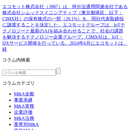
エコモット株式会社（3987）は、持分法適用関連会社である
株式会社シムックスイニシアティブ（東京都港区、以下：
CIMX社）の保有株式の一部（20.1%）を、同社代表取締役
に譲渡することを決定した。エコモットグループは、IoTテ
クノロジーと最新のAIを組み合わせることで、社会の課題
を解決するテクノロジー企業グループ。CIMX社は、IoT・
DXサービス開発を行っている。2024年6月にエコモットは、
経
コラム内検索
コラムカテゴリ
M&A全般
事業承継
M&A実務
企業評価
M&A法務
業界別M&A