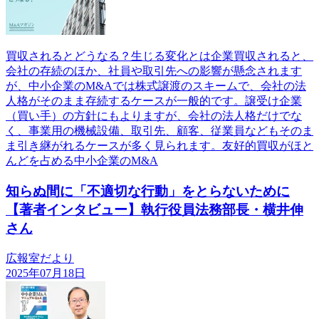
買収されるとどうなる？生じる変化とは企業買収されると、
会社の存続のほか、社員や取引先への影響が懸念されます
が、中小企業のM&Aでは株式譲渡のスキームで、会社の法
人格がそのまま存続するケースが一般的です。譲受け企業
（買い手）の方針にもよりますが、会社の法人格だけでな
く、事業用の機械設備、取引先、顧客、従業員などもそのま
ま引き継がれるケースが多く見られます。友好的買収がほと
んどを占める中小企業のM&A
知らぬ間に「不適切な行動」をとらないために
【著者インタビュー】執行役員法務部長・横井伸
さん
広報室だより
2025年07月18日