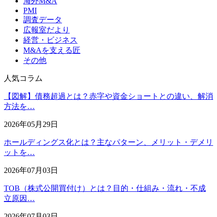
海外M&A
PMI
調査データ
広報室だより
経営・ビジネス
M&Aを支える匠
その他
人気コラム
【図解】債務超過とは？赤字や資金ショートとの違い、解消
方法を…
2026年05月29日
ホールディングス化とは？主なパターン、メリット・デメリ
ットを…
2026年07月03日
TOB（株式公開買付け）とは？目的・仕組み・流れ・不成
立原因…
2026年07月03日