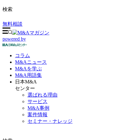
検索
無料相談
powered by
コラム
M&A
ニュース
M&Aを
学ぶ
M&A
用語集
日本M&A
センター
選ばれる理由
サービス
M&A事例
案件情報
セミナー・ナレッジ