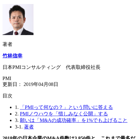
著者
竹林信幸
日本PMIコンサルティング 代表取締役社長
PMI
更新日：
2019年04月08日
⽬次
1.
「PMIって何なの？」という問いに答える
2.
PMIノウハウを「惜しみなく公開」する
3.
願いは「M&Aの成功確率」を1%でも上げること
3-1.
著者
2018年の日本企業のM&A件数は3,850件と、これまで最多だ