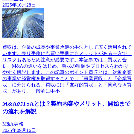
2025年10月28日
買収は、企業の成長や事業承継の手法として広く活用されて
います。売り手側にも買い手側にもメリットがある一方で、
リスクもあるため注意が必要です。本記事では、買収と合
併、M&Aの違いをはじめ、買収の種類やプロセスをわかり
やすく解説します。この記事のポイント買収とは、対象企業
の事業や経営権を取得することで、「事業買収」と「企業買
収」に分けられる。買収には「友好的買収」と「同意なき買
収」があり、一般的に中小
M&AのTSAとは？契約内容やメリット、開始まで
の流れを解説
M&A実務
2025年09月16日